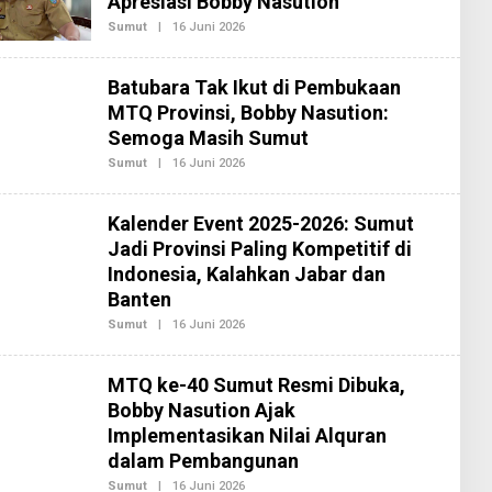
Apresiasi Bobby Nasution
K
Sumut
|
16 Juni 2026
O
S
L
I
E
2
H
Batubara Tak Ikut di Pembukaan
R
E
MTQ Provinsi, Bobby Nasution:
D
Semoga Masih Sumut
A
K
Sumut
|
16 Juni 2026
O
S
L
I
E
2
H
Kalender Event 2025-2026: Sumut
R
E
Jadi Provinsi Paling Kompetitif di
D
Indonesia, Kalahkan Jabar dan
A
K
Banten
S
I
Sumut
|
16 Juni 2026
O
2
L
E
H
MTQ ke-40 Sumut Resmi Dibuka,
R
E
Bobby Nasution Ajak
D
Implementasikan Nilai Alquran
A
K
dalam Pembangunan
S
I
Sumut
|
16 Juni 2026
O