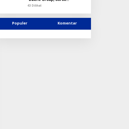
Kejanggalan Vonis Kasus PET
43 Dilihat
Populer
Komentar