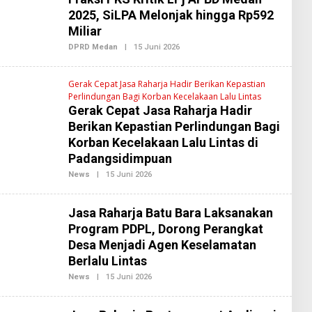
E
2025, SiLPA Melonjak hingga Rp592
D
Miliar
A
K
DPRD Medan
|
15 Juni 2026
O
S
L
I
E
2
H
Gerak Cepat Jasa Raharja Hadir Berikan Kepastian
R
Perlindungan Bagi Korban Kecelakaan Lalu Lintas
E
D
Gerak Cepat Jasa Raharja Hadir
A
Berikan Kepastian Perlindungan Bagi
K
S
Korban Kecelakaan Lalu Lintas di
I
2
Padangsidimpuan
News
|
15 Juni 2026
O
L
E
H
Jasa Raharja Batu Bara Laksanakan
R
E
Program PDPL, Dorong Perangkat
D
Desa Menjadi Agen Keselamatan
A
K
Berlalu Lintas
S
I
News
|
15 Juni 2026
O
2
L
E
H