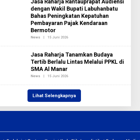
Jasa Raharja Rantauprapat Audiensi
R
E
dengan Wakil Bupati Labuhanbatu
D
Bahas Peningkatan Kepatuhan
A
K
Pembayaran Pajak Kendaraan
S
I
Bermotor
2
News
|
15 Juni 2026
O
L
E
H
Jasa Raharja Tanamkan Budaya
R
E
Tertib Berlalu Lintas Melalui PPKL di
D
SMA Al Manar
A
K
News
|
15 Juni 2026
O
S
L
I
E
2
H
R
Lihat Selengkapnya
E
D
A
K
S
I
2