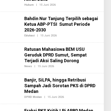
I
Hukum
|
15 Juni 2026
O
2
L
E
H
Bahdin Nur Tanjung Terpilih sebagai
R
E
Ketua ABP-PTSI Sumut Periode
D
2026-2030
A
K
Edukasi
|
15 Juni 2026
O
S
L
I
E
2
H
Ratusan Mahasiswa BEM USU
R
E
Geruduk DPRD Sumut, Sempat
D
Terjadi Aksi Saling Dorong
A
K
News
|
15 Juni 2026
O
S
L
I
E
2
H
Banjir, SiLPA, hingga Retribusi
R
E
Sampah Jadi Sorotan PKS di DPRD
D
Medan
A
K
DPRD Medan
|
15 Juni 2026
O
S
L
I
E
2
H
Fraksi PKS Kritik LPj APBD Medan
R