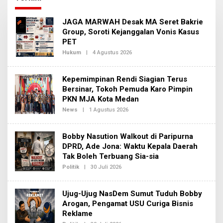
k
JAGA MARWAH Desak MA Seret Bakrie
e
Group, Soroti Kejanggalan Vonis Kasus
t
PET
i
k
Hukum
|
4 Agustus 2026
O
s
L
E
a
H
t
Kepemimpinan Rendi Siagian Terus
R
u
E
Bersinar, Tokoh Pemuda Karo Pimpin
.
D
PKN MJA Kota Medan
c
A
o
K
News
|
1 Agustus 2026
O
m
S
L
I
E
2
H
Bobby Nasution Walkout di Paripurna
R
E
DPRD, Ade Jona: Waktu Kepala Daerah
D
Tak Boleh Terbuang Sia-sia
A
K
Politik
|
30 Juli 2026
O
S
L
I
E
2
H
Ujug-Ujug NasDem Sumut Tuduh Bobby
R
E
Arogan, Pengamat USU Curiga Bisnis
D
Reklame
A
K