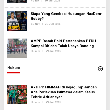
Politik
|
30 Juli 2026
O
S
L
I
E
2
H
Siapa Yang Gembosi Hubungan NasDem-
R
E
Bobby?
D
Sumut
|
30 Juli 2026
O
A
L
K
E
S
H
I
R
2
AMPP Desak Polri Pertahankan PTDH
E
D
Kompol DK dan Tolak Upaya Banding
A
Hukum
|
29 Juli 2026
O
K
L
S
E
I
H
2
R
Hukum
E
D
A
K
S
I
Aksi PP HIMMAH di Kejagung: Jangan
2
Ada Perlakuan Istimewa dalam Kasus
Febrie Adriansyah
Hukum
|
29 Juli 2026
O
L
E