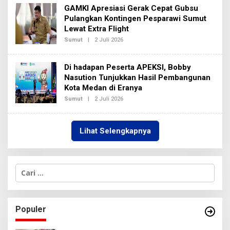
2
H
GAMKI Apresiasi Gerak Cepat Gubsu
R
E
Pulangkan Kontingen Pesparawi Sumut
D
Lewat Extra Flight
A
K
Sumut
|
2 Juli 2026
O
S
L
I
E
2
H
Di hadapan Peserta APEKSI, Bobby
R
E
Nasution Tunjukkan Hasil Pembangunan
D
Kota Medan di Eranya
A
K
Sumut
|
2 Juli 2026
O
S
L
I
E
2
H
R
Lihat Selengkapnya
E
D
A
K
S
C
I
a
2
r
i
u
Populer
n
t