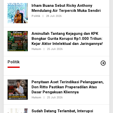
H
Irham Buana Sebut Ricky Anthony
R
E
Mendulang Air Terpercik Muka Sendiri
D
Politik
|
28 Juli 2026
O
A
L
K
E
S
H
I
R
2
Aminullah Tantang Kejagung dan KPK
E
D
Bongkar Gurita Korupsi Rp1.000 Triliun:
A
Kejar Aktor Intelektual dan Jaringannya!
K
S
Hukum
|
25 Juli 2026
O
I
L
2
E
H
Politik
R
E
D
A
K
S
Penyitaan Aset Terindikasi Pelanggaran,
I
Don Ritto Pastikan Praperadilan Atas
2
Dasar Pengakuan Kliennya
Hukum
|
25 Juli 2026
O
L
E
H
Sudah Datang Terlambat, Interupsi
R