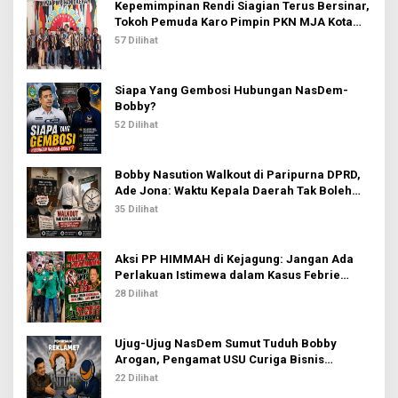
u
Kepemimpinan Rendi Siagian Terus Bersinar,
k
Tokoh Pemuda Karo Pimpin PKN MJA Kota
:
Medan
57 Dilihat
Siapa Yang Gembosi Hubungan NasDem-
Bobby?
52 Dilihat
Bobby Nasution Walkout di Paripurna DPRD,
Ade Jona: Waktu Kepala Daerah Tak Boleh
Terbuang Sia-sia
35 Dilihat
Aksi PP HIMMAH di Kejagung: Jangan Ada
Perlakuan Istimewa dalam Kasus Febrie
Adriansyah
28 Dilihat
Ujug-Ujug NasDem Sumut Tuduh Bobby
Arogan, Pengamat USU Curiga Bisnis
Reklame
22 Dilihat