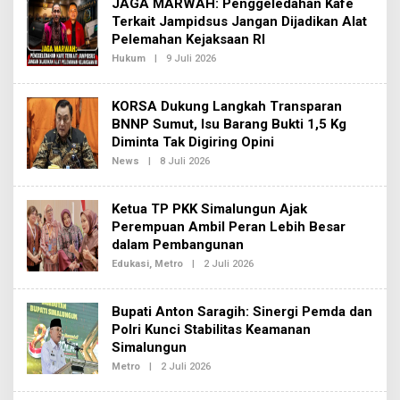
JAGA MARWAH: Penggeledahan Kafe
R
E
Terkait Jampidsus Jangan Dijadikan Alat
D
Pelemahan Kejaksaan RI
A
K
Hukum
|
9 Juli 2026
O
S
L
I
E
2
H
KORSA Dukung Langkah Transparan
R
E
BNNP Sumut, Isu Barang Bukti 1,5 Kg
D
Diminta Tak Digiring Opini
A
K
News
|
8 Juli 2026
O
S
L
I
E
2
H
Ketua TP PKK Simalungun Ajak
R
E
Perempuan Ambil Peran Lebih Besar
D
dalam Pembangunan
A
K
Edukasi
,
Metro
|
2 Juli 2026
O
S
L
I
E
2
H
Bupati Anton Saragih: Sinergi Pemda dan
R
E
Polri Kunci Stabilitas Keamanan
D
Simalungun
A
K
Metro
|
2 Juli 2026
O
S
L
I
E