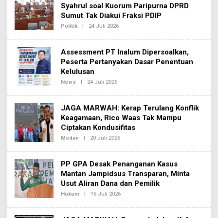
E
Syahrul soal Kuorum Paripurna DPRD
D
Sumut Tak Diakui Fraksi PDIP
A
K
Politik
|
24 Juli 2026
O
S
L
I
E
2
H
Assessment PT Inalum Dipersoalkan,
R
E
Peserta Pertanyakan Dasar Penentuan
D
Kelulusan
A
K
News
|
24 Juli 2026
O
S
L
I
E
2
H
JAGA MARWAH: Kerap Terulang Konflik
R
E
Keagamaan, Rico Waas Tak Mampu
D
Ciptakan Kondusifitas
A
K
Medan
|
20 Juli 2026
O
S
L
I
E
2
H
PP GPA Desak Penanganan Kasus
R
E
Mantan Jampidsus Transparan, Minta
D
Usut Aliran Dana dan Pemilik
A
K
Hukum
|
16 Juli 2026
O
S
L
I
E
2
H