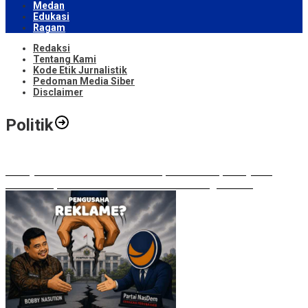
Medan
Edukasi
Ragam
Redaksi
Tentang Kami
Kode Etik Jurnalistik
Pedoman Media Siber
Disclaimer
Politik
Bobby Nasution Walkout di Paripurna DPRD, Ade Jona:
Waktu Kepala Daerah Tak Boleh Terbuang Sia-sia