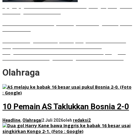
Ujug-Ujug NasDem Sumut Tuduh Bobby Arogan, Pengamat
USU Curiga Bisnis Reklame
Irham Buana Sebut Ricky Anthony Mendulang Air Terpercik
Muka Sendiri
Sudah Datang Terlambat, Interupsi Syahrul soal Kuorum
Paripurna DPRD Sumut Tak Diakui Fraksi PDIP
Rongsokan Berserakan di Puluhan OPD Medan, Anggota
DPRD Minta BPKAD Segera Lelang Aset Tidak Produktif
Olahraga
10 Pemain AS Taklukkan Bosnia 2-0
Headline
,
Olahraga
|
2 Juli 2026
oleh
redaksi2