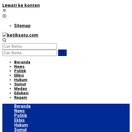
Lewati ke konten
Sitemap
Beranda
News
Politik
Ekbis
Hukum
Sumut
Medan
Edukasi
Ragam
Beranda
News
Politik
Ekbis
Hukum
Sumut