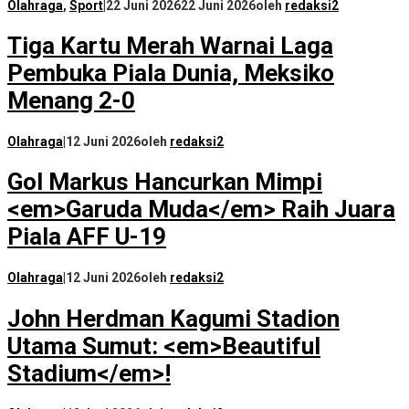
Olahraga
,
Sport
|
22 Juni 2026
22 Juni 2026
oleh
redaksi2
Tiga Kartu Merah Warnai Laga
Pembuka Piala Dunia, Meksiko
Menang 2-0
Olahraga
|
12 Juni 2026
oleh
redaksi2
Gol Markus Hancurkan Mimpi
<em>Garuda Muda</em> Raih Juara
Piala AFF U-19
Olahraga
|
12 Juni 2026
oleh
redaksi2
John Herdman Kagumi Stadion
Utama Sumut: <em>Beautiful
Stadium</em>!