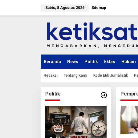
L
e
Sabtu, 8 Agustus 2026
Sitemap
w
a
t
i
k
e
k
o
n
Beranda
News
Politik
Ekbis
Hukum
t
e
n
Redaksi
Tentang Kami
Kode Etik Jurnalistik
Pe
Politik
Pempro