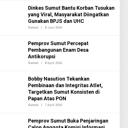
2
H
Dinkes Sumut Bantu Korban Tusukan
R
E
yang Viral, Masyarakat Diingatkan
D
Gunakan BPJS dan UHC
A
K
Sumut
|
8 Juni 2026
O
S
L
I
E
2
H
Pemprov Sumut Percepat
R
E
Pembangunan Enam Desa
D
Antikorupsi
A
K
Sumut
|
8 April 2026
O
S
L
I
E
2
H
Bobby Nasution Tekankan
R
E
Pembinaan dan Integritas Atlet,
D
Targetkan Sumut Konsisten di
A
K
Papan Atas PON
S
I
Sumut
|
7 April 2026
O
2
L
E
H
Pemprov Sumut Buka Penjaringan
R
E
Calon Anggota Komisi Informasi