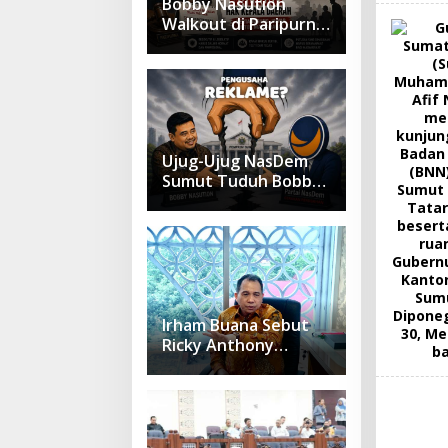
Bobby Nasution
Walkout di Paripurna
DPRD, Ade Jona:
Waktu Kepala Daerah
Tak Boleh Terbuang
Sia-sia
Ujug-Ujug NasDem
Sumut Tuduh Bobby
Arogan, Pengamat
USU Curiga Bisnis
Reklame
Irham Buana Sebut
Ricky Anthony
Mendulang Air
Terpercik Muka
Sendiri