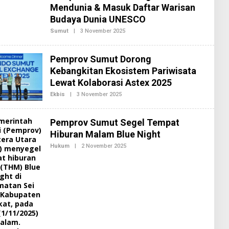
E
Mendunia & Masuk Daftar Warisan
D
Budaya Dunia UNESCO
A
K
Sumut
|
3 November 2025
O
S
L
I
E
2
H
Pemprov Sumut Dorong
R
E
Kebangkitan Ekosistem Pariwisata
D
Lewat Kolaborasi Astex 2025
A
K
Ekbis
|
3 November 2025
O
S
L
I
E
2
H
Pemprov Sumut Segel Tempat
R
E
Hiburan Malam Blue Night
D
A
Hukum
|
2 November 2025
O
K
L
S
E
I
H
2
R
E
D
A
K
S
I
2