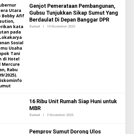
Genjot Pemerataan Pembangunan,
Gubsu Tunjukkan Sikap Sumut Yang
Berdaulat Di Depan Banggar DPR
Sumut
|
14 November 2025
O
L
E
H
R
E
D
A
K
S
I
2
16 Ribu Unit Rumah Siap Huni untuk
MBR
Sumut
|
3 November 2025
O
L
E
H
Pemprov Sumut Dorong Ulos
R