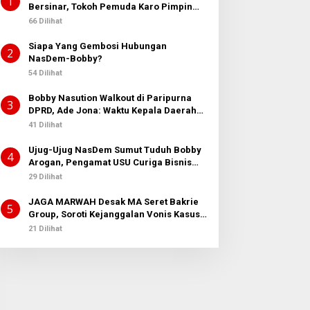
1
Bersinar, Tokoh Pemuda Karo Pimpin
PKN MJA Kota Medan
66 Dilihat
Siapa Yang Gembosi Hubungan
2
NasDem-Bobby?
54 Dilihat
Bobby Nasution Walkout di Paripurna
3
DPRD, Ade Jona: Waktu Kepala Daerah
Tak Boleh Terbuang Sia-sia
41 Dilihat
Ujug-Ujug NasDem Sumut Tuduh Bobby
4
Arogan, Pengamat USU Curiga Bisnis
Reklame
29 Dilihat
JAGA MARWAH Desak MA Seret Bakrie
5
Group, Soroti Kejanggalan Vonis Kasus
PET
21 Dilihat