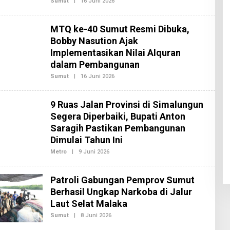
Sumut
|
16 Juni 2026
O
L
E
H
MTQ ke-40 Sumut Resmi Dibuka,
R
E
Bobby Nasution Ajak
D
Implementasikan Nilai Alquran
A
K
dalam Pembangunan
S
I
Sumut
|
16 Juni 2026
O
2
L
E
H
9 Ruas Jalan Provinsi di Simalungun
R
E
Segera Diperbaiki, Bupati Anton
D
Saragih Pastikan Pembangunan
A
K
Dimulai Tahun Ini
S
I
Metro
|
9 Juni 2026
O
2
L
E
H
Patroli Gabungan Pemprov Sumut
R
E
Berhasil Ungkap Narkoba di Jalur
D
Laut Selat Malaka
A
K
Sumut
|
8 Juni 2026
O
S
L
I
E