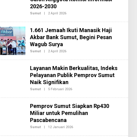
D
2026-2030
A
K
Sumut
|
2 April 2026
O
S
L
I
E
2
H
1.661 Jemaah Ikuti Manasik Haji
R
E
Akbar Bank Sumut, Begini Pesan
D
Wagub Surya
A
K
Sumut
|
2 April 2026
O
S
L
I
E
2
H
Layanan Makin Berkualitas, Indeks
R
E
Pelayanan Publik Pemprov Sumut
D
Naik Signifikan
A
K
Sumut
|
5 Februari 2026
O
S
L
I
E
2
H
Pemprov Sumut Siapkan Rp430
R
E
Miliar untuk Pemulihan
D
Pascabencana
A
K
Sumut
|
12 Januari 2026
O
S
L
I
E
2