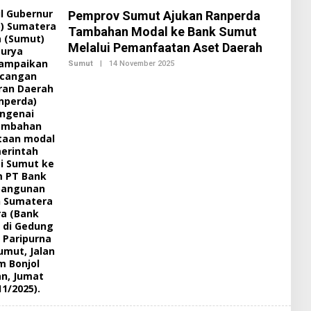
H
Pemprov Sumut Ajukan Ranperda
R
E
Tambahan Modal ke Bank Sumut
D
Melalui Pemanfaatan Aset Daerah
A
K
Sumut
|
14 November 2025
O
S
L
I
E
2
H
R
E
D
A
K
S
I
2