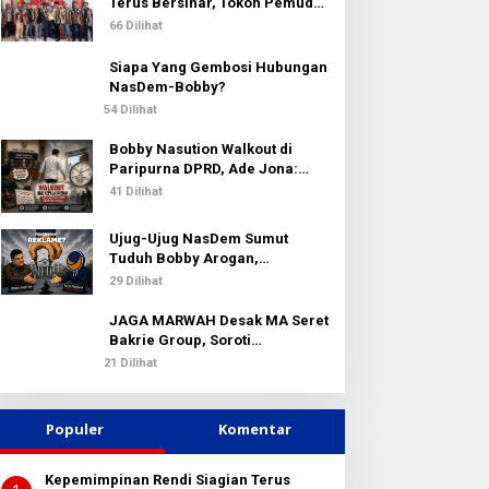
k
Terus Bersinar, Tokoh Pemuda
:
Karo Pimpin PKN MJA Kota
66 Dilihat
Medan
Siapa Yang Gembosi Hubungan
NasDem-Bobby?
54 Dilihat
Bobby Nasution Walkout di
Paripurna DPRD, Ade Jona:
Waktu Kepala Daerah Tak Boleh
41 Dilihat
Terbuang Sia-sia
Ujug-Ujug NasDem Sumut
Tuduh Bobby Arogan,
Pengamat USU Curiga Bisnis
29 Dilihat
Reklame
JAGA MARWAH Desak MA Seret
Bakrie Group, Soroti
Kejanggalan Vonis Kasus PET
21 Dilihat
Populer
Komentar
Kepemimpinan Rendi Siagian Terus