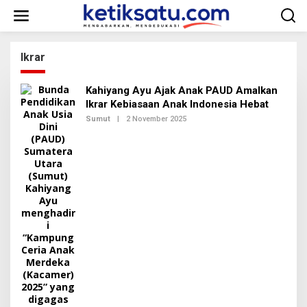
L
e
w
a
t
Ikrar
i
k
Kahiyang Ayu Ajak Anak PAUD Amalkan
e
k
Ikrar Kebiasaan Anak Indonesia Hebat
o
Sumut
|
2 November 2025
O
n
L
E
t
H
e
R
n
E
D
A
K
S
I
2