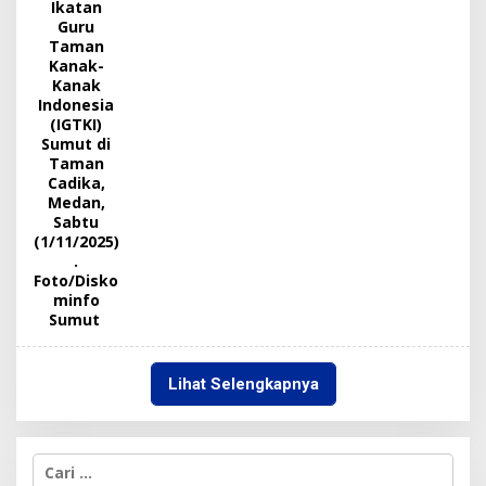
Lihat Selengkapnya
C
a