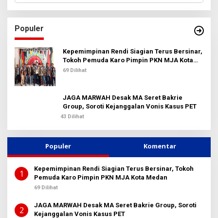
r
i
u
Populer
n
t
u
Kepemimpinan Rendi Siagian Terus Bersinar,
k
Tokoh Pemuda Karo Pimpin PKN MJA Kota
:
Medan
69 Dilihat
JAGA MARWAH Desak MA Seret Bakrie
Group, Soroti Kejanggalan Vonis Kasus PET
43 Dilihat
Populer
Komentar
Kepemimpinan Rendi Siagian Terus Bersinar, Tokoh
1
Pemuda Karo Pimpin PKN MJA Kota Medan
69 Dilihat
JAGA MARWAH Desak MA Seret Bakrie Group, Soroti
2
Kejanggalan Vonis Kasus PET