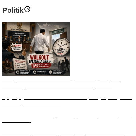
Politik
Bobby Nasution Walkout di Paripurna DPRD, Ade Jona:
Waktu Kepala Daerah Tak Boleh Terbuang Sia-sia
Ujug-Ujug NasDem Sumut Tuduh Bobby Arogan, Pengamat
USU Curiga Bisnis Reklame
Irham Buana Sebut Ricky Anthony Mendulang Air Terpercik
Muka Sendiri
Sudah Datang Terlambat, Interupsi Syahrul soal Kuorum