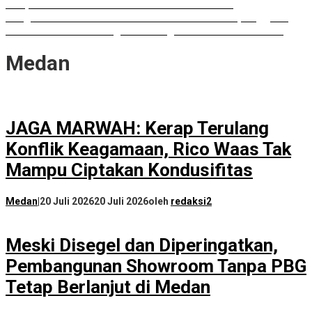
Paripurna DPRD Sumut Tak Diakui Fraksi PDIP
Rongsokan Berserakan di Puluhan OPD Medan, Anggota
DPRD Minta BPKAD Segera Lelang Aset Tidak Produktif
Medan
JAGA MARWAH: Kerap Terulang
Konflik Keagamaan, Rico Waas Tak
Mampu Ciptakan Kondusifitas
Medan
|
20 Juli 2026
20 Juli 2026
oleh
redaksi2
Meski Disegel dan Diperingatkan,
Pembangunan Showroom Tanpa PBG
Tetap Berlanjut di Medan