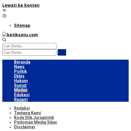
Lewati ke konten
Sitemap
Beranda
News
Politik
Ekbis
Hukum
Sumut
Medan
Edukasi
Ragam
Redaksi
Tentang Kami
Kode Etik Jurnalistik
Pedoman Media Siber
Disclaimer