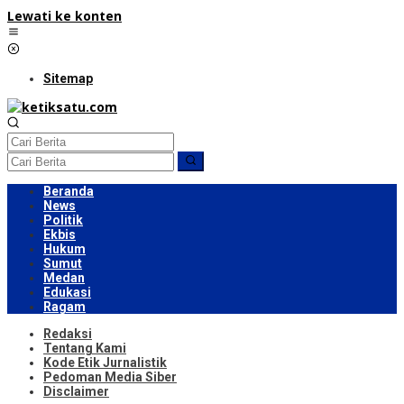
Lewati ke konten
Sitemap
Beranda
News
Politik
Ekbis
Hukum
Sumut
Medan
Edukasi
Ragam
Redaksi
Tentang Kami
Kode Etik Jurnalistik
Pedoman Media Siber
Disclaimer