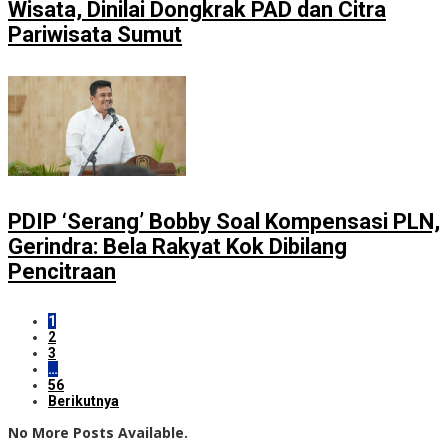
Wisata, Dinilai Dongkrak PAD dan Citra
Pariwisata Sumut
PDIP ‘Serang’ Bobby Soal Kompensasi PLN,
Gerindra: Bela Rakyat Kok Dibilang
Pencitraan
1
2
3
…
56
Berikutnya
No More Posts Available.