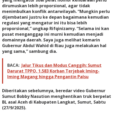
yang mengatur soal pelat nomor kendaraan perlu
dirumuskan lebih proporsional, agar tidak
menimbulkan konflik antarwilayah. “Mungkin perlu
dijembatani justru ke depan bagaimana kemudian
regulasi yang mengatur ini itu bisa lebih
proporsional,” ungkap Rifqinizamy. “Selama ini kan
pusat menganggap ini murni kemudian menjadi
domainnya daerah. Saya juga melihat kemarin
Gubernur Abdul Wahid di Riau juga melakukan hal
yang sama,” sambung dia.
BACA:
Jalur Tikus dan Modus Canggih: Sumut
Darurat TPPO, 1.583 Korban Terjebak Iming-
Iming Magang hingga Pengantin Palsu
Diberitakan sebelumnya, beredar video Gubernur
Sumut Bobby Nasution menghentikan truk berpelat
BL asal Aceh di Kabupaten Langkat, Sumut, Sabtu
(27/9/2025).