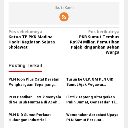
Ikuti Kami
N
Pos sebelumnya
Pos berikutnya
Ketua TP PKK Madina
PKB Sumut Tembus
a
Hadiri Kegiatan Sejuta
Rp974 Miliar, Pemutihan
Sholawat
Pajak Ringankan Beban
v
Warga
i
g
Posting Terkait
a
s
PLN Icon Plus Catat Deretan
Turun ke ULP, GM PLN UID
Penghargaan Sepanjang
Sumut Ajak Pegawai
i
2025, Perkuat Fondasi
Tingkatkan Layanan dan
Menuju 2026
Disiplin K3
p
PLN Pastikan Listrik Menyala
Listrik Tapteng Ditargetkan
di Seluruh Huntara di Aceh
Pulih Jumat, Genset dan Tim
o
Tamiang
Khusus Dikerahkan
s
PLN UID Sumut Perkuat
Wamenaker Apresiasi Upaya
Hubungan Industrial
PLN Sumut Perkuat
Harmonis melalui Pelantikan
Infrastruktur SPKLU Dukung