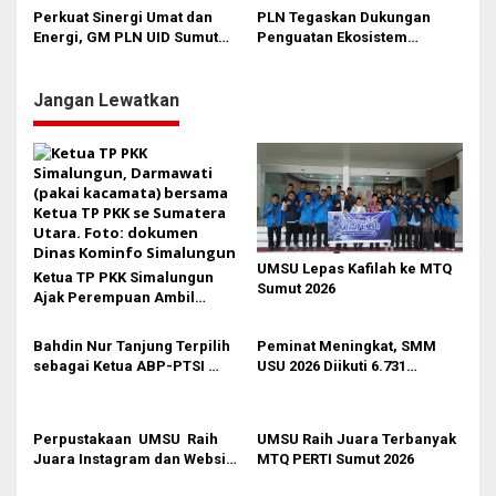
Pengurus SP dan Forkomda
Ekosistem Kendaraan Listrik
Perkuat Sinergi Umat dan
PLN Tegaskan Dukungan
SP–Sekar BUMN
Energi, GM PLN UID Sumut
Penguatan Ekosistem
Kunjungi MUI Sumatera
Kendaraan Listrik di Sumut
Utara
Jangan Lewatkan
UMSU Lepas Kafilah ke MTQ
Ketua TP PKK Simalungun
Sumut 2026
Ajak Perempuan Ambil
Peran Lebih Besar dalam
Pembangunan
Bahdin Nur Tanjung Terpilih
Peminat Meningkat, SMM
sebagai Ketua ABP-PTSI
USU 2026 Diikuti 6.731
Sumut Periode 2026-2030
Peserta
Perpustakaan UMSU Raih
UMSU Raih Juara Terbanyak
Juara Instagram dan Website
MTQ PERTI Sumut 2026
Terbaik FPPTMA Awards