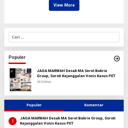
View More
C
a
r
i
u
Populer
n
t
u
JAGA MARWAH Desak MA Seret Bakrie
k
Group, Soroti Kejanggalan Vonis Kasus PET
:
44 Dilihat
Populer
Komentar
JAGA MARWAH Desak MA Seret Bakrie Group, Soroti
1
Kejanggalan Vonis Kasus PET