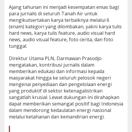
w
Ajang tahunan ini menjadi kesempatan emas bagi
a
para jurnalis di seluruh Tanah Air untuk
r
d
mengikutsertakan karya terbaiknya melalui 6
s
(enam) kategori yang dilombakan, yakni karya tulis
2
hard news, karya tulis feature, audio visual hard
0
news, audio visual feature, foto cerita, dan foto
2
tunggal.
5
D
i
Direktur Utama PLN, Darmawan Prasodjo
b
mengatakan, kontribusi jurnalis dalam
u
memberikan edukasi dan informasi kepada
k
masyarakat hingga ke seluruh pelosok negeri
a
,
mengenai penyediaan dan pengelolaan energi
A
yang produktif di sektor ketenagalistrikan
p
sangatlah krusial. Lewat dukungan ini dirahapkan
r
dapat memberikan semangat positif bagi Indonesia
e
s
dalam mendorong kedaulatan energi nasional
i
melalui ketahanan dan kemandirian energi.
a
s
i