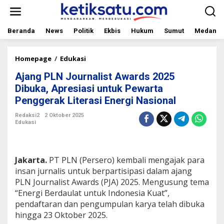
L
e
w
a
Beranda
News
Politik
Ekbis
Hukum
Sumut
Medan
t
i
k
Homepage
/
Edukasi
A
e
j
Ajang PLN Journalist Awards 2025
k
a
o
n
Dibuka, Apresiasi untuk Pewarta
n
g
Penggerak Literasi Energi Nasional
t
P
e
L
Redaksi2
2 Oktober 2025
n
N
Edukasi
J
o
u
r
Jakarta.
PT PLN (Persero) kembali mengajak para
n
insan jurnalis untuk berpartisipasi dalam ajang
a
PLN Journalist Awards (PJA) 2025. Mengusung tema
l
“Energi Berdaulat untuk Indonesia Kuat”,
i
s
pendaftaran dan pengumpulan karya telah dibuka
t
hingga 23 Oktober 2025.
A