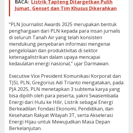
BACA:
Listrik Tapteng Ditargetkan Pulih
u
Jumat, Genset dan Tim Khusus Dikerahkan
n
t
u
“PLN Journalist Awards 2025 merupakan bentuk
k
penghargaan dari PLN kepada para insan jurnalis
P
e
di seluruh Tanah Air yang telah konsisten
w
mendukung penyebaran informasi mengenai
a
pengelolaan dan produktivitas di sektor
r
ketenagalistrikan dalam upaya mencapai
t
a
kedaulatan energi nasional,” ujar Darmawan.
P
e
Executive Vice President Komunikasi Korporat dan
n
TJSL PLN, Gregorius Adi Trianto mengatakan, pada
g
PJA 2025, PLN menetapkan 3 subtema karya yang
g
e
bisa dipilih oleh para peserta, yakni Swasembada
r
Energi dari Hulu ke Hilir, Listrik sebagai Energi
a
Berkeadilan: Fondasi Ekonomi, Pendidikan, dan
k
Kesehatan Rakyat Wilayah 3T, serta Akselerasi
L
Energi Hijau untuk Mewujudkan Masa Depan
i
t
Berkelanjutan.
e