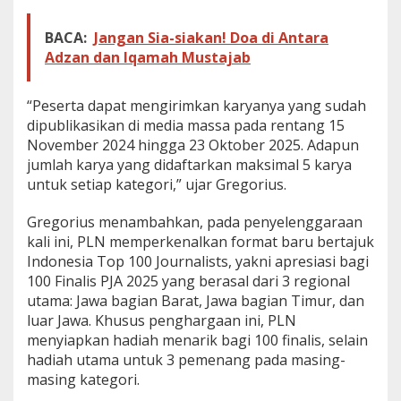
r
a
BACA:
Jangan Sia-siakan! Doa di Antara
s
Adzan dan Iqamah Mustajab
i
E
n
“Peserta dapat mengirimkan karyanya yang sudah
e
dipublikasikan di media massa pada rentang 15
r
g
November 2024 hingga 23 Oktober 2025. Adapun
i
jumlah karya yang didaftarkan maksimal 5 karya
N
untuk setiap kategori,” ujar Gregorius.
a
s
Gregorius menambahkan, pada penyelenggaraan
i
o
kali ini, PLN memperkenalkan format baru bertajuk
n
Indonesia Top 100 Journalists, yakni apresiasi bagi
a
100 Finalis PJA 2025 yang berasal dari 3 regional
l
utama: Jawa bagian Barat, Jawa bagian Timur, dan
luar Jawa. Khusus penghargaan ini, PLN
menyiapkan hadiah menarik bagi 100 finalis, selain
hadiah utama untuk 3 pemenang pada masing-
masing kategori.