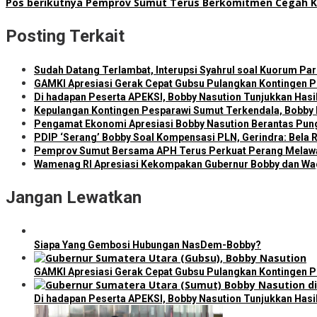
Pos berikutnya
Pemprov Sumut Terus Berkomitmen Cegah K
Posting Terkait
Sudah Datang Terlambat, Interupsi Syahrul soal Kuorum Pa
GAMKI Apresiasi Gerak Cepat Gubsu Pulangkan Kontingen Pe
Di hadapan Peserta APEKSI, Bobby Nasution Tunjukkan Has
Kepulangan Kontingen Pesparawi Sumut Terkendala, Bobby
Pengamat Ekonomi Apresiasi Bobby Nasution Berantas Pungl
PDIP ‘Serang’ Bobby Soal Kompensasi PLN, Gerindra: Bela R
Pemprov Sumut Bersama APH Terus Perkuat Perang Melawa
Wamenag RI Apresiasi Kekompakan Gubernur Bobby dan Wa
Jangan Lewatkan
Siapa Yang Gembosi Hubungan NasDem-Bobby?
GAMKI Apresiasi Gerak Cepat Gubsu Pulangkan Kontingen Pe
Di hadapan Peserta APEKSI, Bobby Nasution Tunjukkan Has