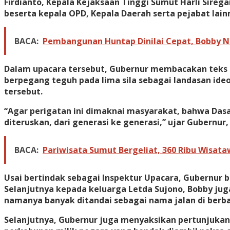
Firdianto, Kepala Kejaksaan Tinggi Sumut Harli Sireg
beserta kepala OPD, Kepala Daerah serta pejabat lain
BACA:
Pembangunan Huntap Dinilai Cepat, Bobby N
Dalam upacara tersebut, Gubernur membacakan teks P
berpegang teguh pada lima sila sebagai landasan ideo
tersebut.
“Agar perigatan ini dimaknai masyarakat, bahwa Dasar
diteruskan, dari generasi ke generasi,” ujar Gubernur,
BACA:
Pariwisata Sumut Bergeliat, 360 Ribu Wisata
Usai bertindak sebagai Inspektur Upacara, Gubernur
Selanjutnya kepada keluarga Letda Sujono, Bobby ju
namanya banyak ditandai sebagai nama jalan di berba
Selanjutnya, Gubernur juga menyaksikan pertunjukan