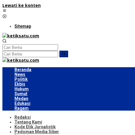
Lewati ke konten
Sitemap
Beranda
News
Politik
Ekbis
Hukum
Sumut
Medan
Edukasi
Ragam
Redaksi
Tentang Kami
Kode Etik Jurnalistik
Pedoman Media Siber