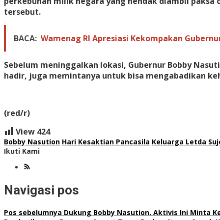
perkebunan milik negara yang hendak diambil paksa ol
tersebut.
BACA:
Wamenag RI Apresiasi Kekompakan Gubernur
Sebelum meninggalkan lokasi, Gubernur Bobby Nasut
hadir, juga memintanya untuk bisa mengabadikan keh
(red/r)
View
424
Bobby Nasution
Hari Kesaktian Pancasila
Keluarga Letda Su
Ikuti Kami
Navigasi pos
Pos sebelumnya
Dukung Bobby Nasution, Aktivis Ini Minta 