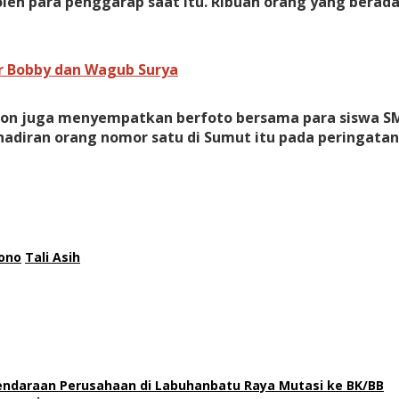
eh para penggarap saat itu. Ribuan orang yang berada 
 Bobby dan Wagub Surya
ion juga menyempatkan berfoto bersama para siswa SM
adiran orang nomor satu di Sumut itu pada peringata
jono
Tali Asih
Kendaraan Perusahaan di Labuhanbatu Raya Mutasi ke BK/BB