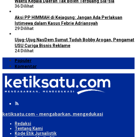
Waktu Kepala Daerah Tak Boleh Terbuang Sia-sia
36 Dilihat
Aksi PP HIMMAH di Kejagung: Jangan Ada Perlakuan
Istimewa dalam Kasus Febrie Adriansyah
29 Dilihat
Ujug-Ujug NasDem Sumut Tuduh Bobby Arogan, Pengamat
USU Curiga Bisnis Reklame
24 Dilihat
Populer
Komentar
ketiksatu.com - mengabarkan, mengedukasi
Redaksi
Tentang Kami
Kode Etik Jurnalistik