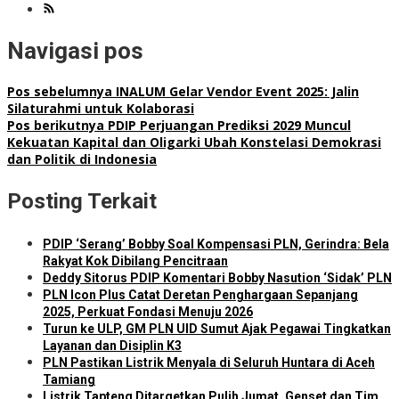
Navigasi pos
Pos sebelumnya
INALUM Gelar Vendor Event 2025: Jalin
Silaturahmi untuk Kolaborasi
Pos berikutnya
PDIP Perjuangan Prediksi 2029 Muncul
Kekuatan Kapital dan Oligarki Ubah Konstelasi Demokrasi
dan Politik di Indonesia
Posting Terkait
PDIP ‘Serang’ Bobby Soal Kompensasi PLN, Gerindra: Bela
Rakyat Kok Dibilang Pencitraan
Deddy Sitorus PDIP Komentari Bobby Nasution ‘Sidak’ PLN
PLN Icon Plus Catat Deretan Penghargaan Sepanjang
2025, Perkuat Fondasi Menuju 2026
Turun ke ULP, GM PLN UID Sumut Ajak Pegawai Tingkatkan
Layanan dan Disiplin K3
PLN Pastikan Listrik Menyala di Seluruh Huntara di Aceh
Tamiang
Listrik Tapteng Ditargetkan Pulih Jumat, Genset dan Tim