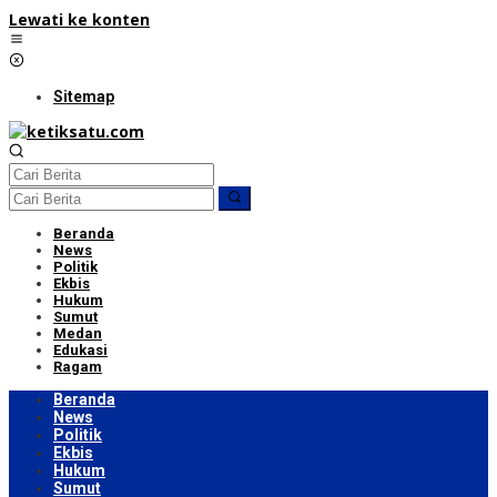
Lewati ke konten
Sitemap
Beranda
News
Politik
Ekbis
Hukum
Sumut
Medan
Edukasi
Ragam
Beranda
News
Politik
Ekbis
Hukum
Sumut