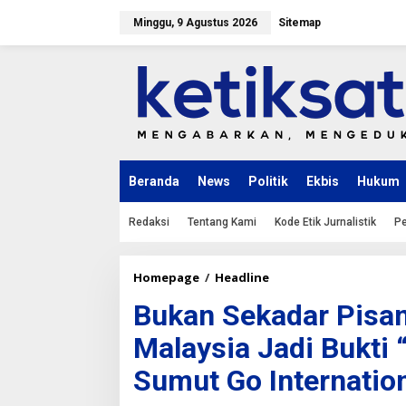
L
e
Minggu, 9 Agustus 2026
Sitemap
w
a
t
i
k
e
k
o
n
Beranda
News
Politik
Ekbis
Hukum
t
e
n
Redaksi
Tentang Kami
Kode Etik Jurnalistik
Pe
Homepage
/
Headline
B
u
Bukan Sekadar Pisan
k
a
Malaysia Jadi Bukti
n
S
Sumut Go Internatio
e
k