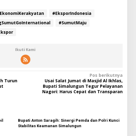
EkonomiKerakyatan
#EksporIndonesia
gSumutGoInternational
#SumutMaju
kspor
Ikuti Kami
Pos berikutnya
ah Turun
Usai Salat Jumat di Masjid Al Ikhlas,
ut
Bupati Simalungun Tegur Pelayanan
Nagori: Harus Cepat dan Transparan
il
Bupati Anton Saragih: Sinergi Pemda dan Polri Kunci
Stabilitas Keamanan Simalungun