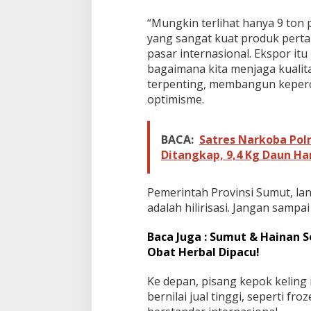
e
r
“Mungkin terlihat hanya 9 ton p
s
yang sangat kuat produk perta
e
pasar internasional. Ekspor it
m
b
bagaimana kita menjaga kualit
u
terpenting, membangun keperc
n
optimisme.
y
i
"
BACA:
Satres Narkoba Pol
S
Ditangkap, 9,4 Kg Daun Ha
u
m
u
Pemerintah Provinsi Sumut, lanj
t
G
adalah hilirisasi. Jangan samp
o
I
Baca Juga : Sumut & Hainan Se
n
Obat Herbal Dipacu!
t
e
r
Ke depan, pisang kepok keling 
n
bernilai jual tinggi, seperti f
a