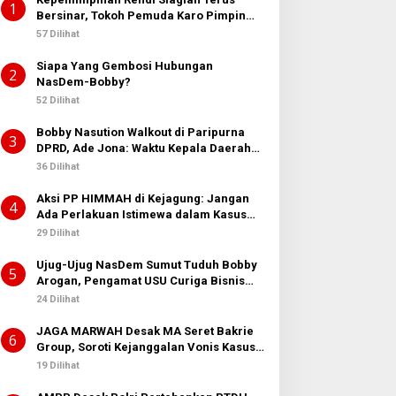
1
Bersinar, Tokoh Pemuda Karo Pimpin
PKN MJA Kota Medan
57 Dilihat
Siapa Yang Gembosi Hubungan
2
NasDem-Bobby?
52 Dilihat
Bobby Nasution Walkout di Paripurna
3
DPRD, Ade Jona: Waktu Kepala Daerah
Tak Boleh Terbuang Sia-sia
36 Dilihat
Aksi PP HIMMAH di Kejagung: Jangan
4
Ada Perlakuan Istimewa dalam Kasus
Febrie Adriansyah
29 Dilihat
Ujug-Ujug NasDem Sumut Tuduh Bobby
5
Arogan, Pengamat USU Curiga Bisnis
Reklame
24 Dilihat
JAGA MARWAH Desak MA Seret Bakrie
6
Group, Soroti Kejanggalan Vonis Kasus
PET
19 Dilihat