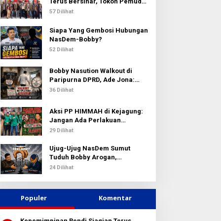
k
Terus Bersinar, Tokoh Pemuda
:
Karo Pimpin PKN MJA Kota
57 Dilihat
Medan
Siapa Yang Gembosi Hubungan
NasDem-Bobby?
52 Dilihat
Bobby Nasution Walkout di
Paripurna DPRD, Ade Jona:
Waktu Kepala Daerah Tak Boleh
36 Dilihat
Terbuang Sia-sia
Aksi PP HIMMAH di Kejagung:
Jangan Ada Perlakuan
Istimewa dalam Kasus Febrie
29 Dilihat
Adriansyah
Ujug-Ujug NasDem Sumut
Tuduh Bobby Arogan,
Pengamat USU Curiga Bisnis
24 Dilihat
Reklame
Populer
Komentar
Kepemimpinan Rendi Siagian Terus