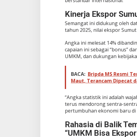
berstandar internasional.
t
i
Kinerja Ekspor Sum
o
n
Semangat ini didukung oleh da
a
tahun 2025, nilai ekspor Sumut 
l
Angka ini melesat 14% diband
capaian ini sebagai “bonus” dar
UMKM, dan dukungan kebijakan
BACA:
Bripda MS Resmi Te
Maut, Terancam Dipecat d
“Angka statistik ini adalah waj
terus mendorong sentra-sentra 
pertumbuhan ekonomi baru di 
Rahasia di Balik T
“UMKM Bisa Ekspor