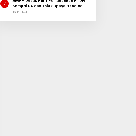
AMPP Desak Polri Pertahankan PTDH
7
Kompol DK dan Tolak Upaya Banding
15 Dilihat