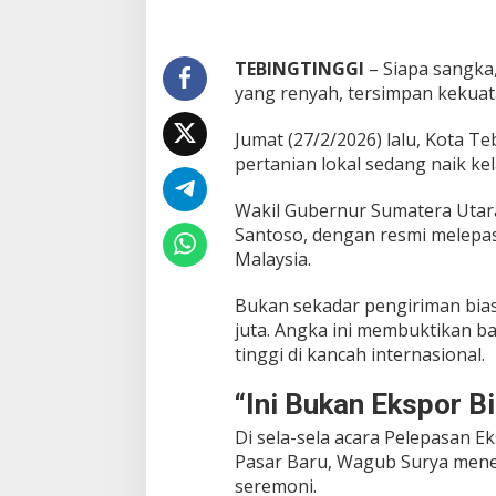
l
a
y
s
TEBINGTINGGI
– Siapa sangka,
i
yang renyah, tersimpan keku
a
J
Jumat (27/2/2026) lalu, Kota T
a
pertanian lokal sedang naik kel
d
i
B
Wakil Gubernur Sumatera Utara
u
Santoso, dengan resmi melepas
k
Malaysia.
t
i
"
Bukan sekadar pengiriman biasa
K
juta. Angka ini membuktikan ba
e
tinggi di kancah internasional.
k
u
“Ini Bukan Ekspor Bi
a
t
Di sela-sela acara Pelepasan 
a
Pasar Baru, Wagub Surya mene
n
T
seremoni.