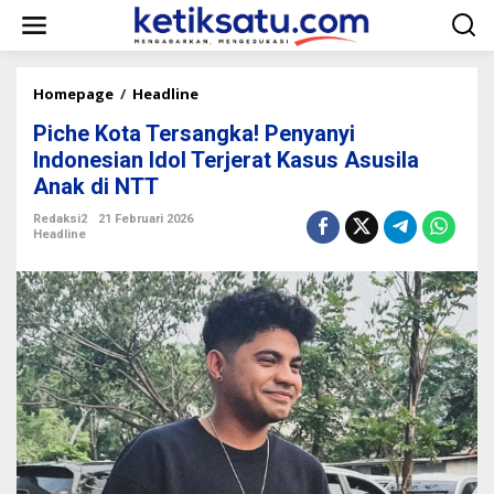
L
e
w
a
t
Homepage
/
Headline
P
i
i
k
Piche Kota Tersangka! Penyanyi
c
e
h
Indonesian Idol Terjerat Kasus Asusila
k
e
Anak di NTT
o
K
n
o
Redaksi2
21 Februari 2026
t
t
Headline
e
a
n
T
e
r
s
a
n
g
k
a
!
P
e