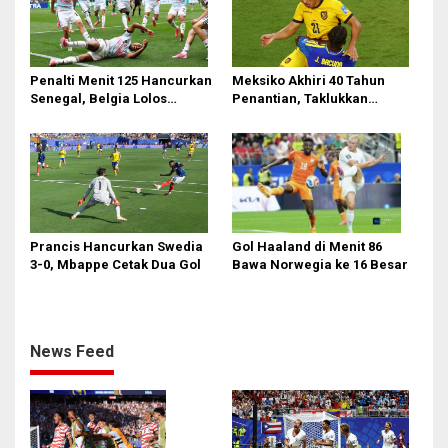
Penalti Menit 125 Hancurkan
Meksiko Akhiri 40 Tahun
Senegal, Belgia Lolos
Penantian, Taklukkan
Dramatis ke 16 Besar!
Ekuador 2-0 di Azteca
Prancis Hancurkan Swedia
Gol Haaland di Menit 86
3-0, Mbappe Cetak Dua Gol
Bawa Norwegia ke 16 Besar
News Feed