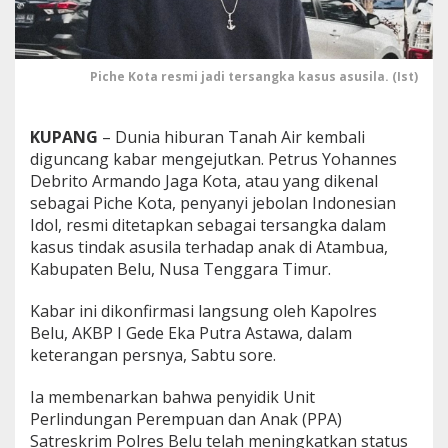
n
y
a
n
Piche Kota resmi jadi tersangka kasus asusila. (Ist)
y
i
I
KUPANG
– Dunia hiburan Tanah Air kembali
n
diguncang kabar mengejutkan. Petrus Yohannes
d
o
Debrito Armando Jaga Kota, atau yang dikenal
n
sebagai Piche Kota, penyanyi jebolan Indonesian
e
Idol, resmi ditetapkan sebagai tersangka dalam
s
kasus tindak asusila terhadap anak di Atambua,
i
a
Kabupaten Belu, Nusa Tenggara Timur.
n
I
Kabar ini dikonfirmasi langsung oleh Kapolres
d
Belu, AKBP I Gede Eka Putra Astawa, dalam
o
keterangan persnya, Sabtu sore.
l
T
e
Ia membenarkan bahwa penyidik Unit
r
Perlindungan Perempuan dan Anak (PPA)
j
Satreskrim Polres Belu telah meningkatkan status
e