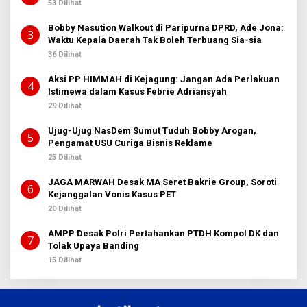
53 Dilihat
Bobby Nasution Walkout di Paripurna DPRD, Ade Jona:
3
Waktu Kepala Daerah Tak Boleh Terbuang Sia-sia
36 Dilihat
Aksi PP HIMMAH di Kejagung: Jangan Ada Perlakuan
4
Istimewa dalam Kasus Febrie Adriansyah
29 Dilihat
Ujug-Ujug NasDem Sumut Tuduh Bobby Arogan,
5
Pengamat USU Curiga Bisnis Reklame
25 Dilihat
JAGA MARWAH Desak MA Seret Bakrie Group, Soroti
6
Kejanggalan Vonis Kasus PET
20 Dilihat
AMPP Desak Polri Pertahankan PTDH Kompol DK dan
7
Tolak Upaya Banding
15 Dilihat