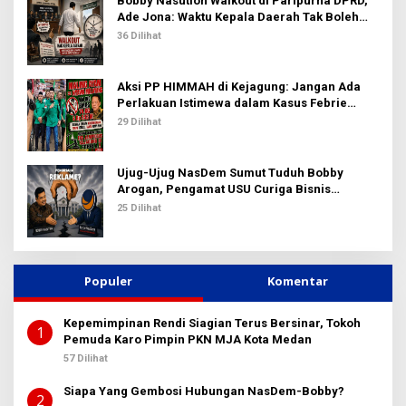
Bobby Nasution Walkout di Paripurna DPRD,
Ade Jona: Waktu Kepala Daerah Tak Boleh
Terbuang Sia-sia
36 Dilihat
Aksi PP HIMMAH di Kejagung: Jangan Ada
Perlakuan Istimewa dalam Kasus Febrie
Adriansyah
29 Dilihat
Ujug-Ujug NasDem Sumut Tuduh Bobby
Arogan, Pengamat USU Curiga Bisnis
Reklame
25 Dilihat
Populer
Komentar
Kepemimpinan Rendi Siagian Terus Bersinar, Tokoh
1
Pemuda Karo Pimpin PKN MJA Kota Medan
57 Dilihat
Siapa Yang Gembosi Hubungan NasDem-Bobby?
2