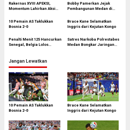
Pembangunan
Simalungun
Rakernas XVIII APEKSI,
Bobby Pamerkan Jejak
o
Momentum Lahirkan Aksi
Pembangunan Medan di
s
Nyata Bukan Sekadar Kertas!
Rakernas APEKSI XVIII:
Revitalisasi Stadion Teladan
10 Pemain AS Taklukkan
Brace Kane Selamatkan
hingga BRT Listrik
Bosnia 2-0
Inggris dari Kejutan Kongo
Penalti Menit 125 Hancurkan
Satres Narkoba Polrestabes
Senegal, Belgia Lolos
Medan Bongkar Jaringan
Dramatis ke 16 Besar!
Ganja: Bandar Ditangkap, 9,4
Kg Daun Haram Gagal
Beredar!
Jangan Lewatkan
10 Pemain AS Taklukkan
Brace Kane Selamatkan
Bosnia 2-0
Inggris dari Kejutan Kongo