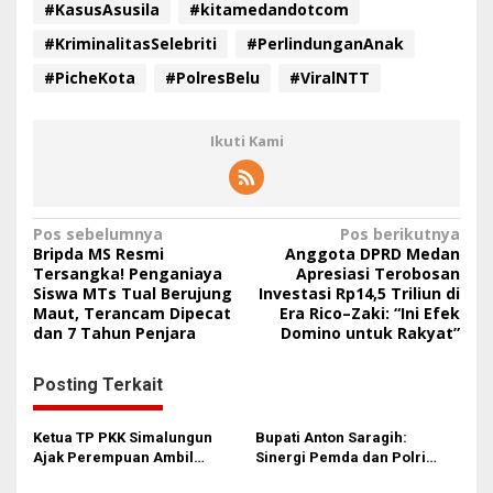
#KasusAsusila
#kitamedandotcom
#KriminalitasSelebriti
#PerlindunganAnak
#PicheKota
#PolresBelu
#ViralNTT
Ikuti Kami
N
Pos sebelumnya
Pos berikutnya
Bripda MS Resmi
Anggota DPRD Medan
a
Tersangka! Penganiaya
Apresiasi Terobosan
Siswa MTs Tual Berujung
Investasi Rp14,5 Triliun di
v
Maut, Terancam Dipecat
Era Rico–Zaki: “Ini Efek
i
dan 7 Tahun Penjara
Domino untuk Rakyat”
g
Posting Terkait
a
s
Ketua TP PKK Simalungun
Bupati Anton Saragih:
i
Ajak Perempuan Ambil
Sinergi Pemda dan Polri
Peran Lebih Besar dalam
Kunci Stabilitas Keamanan
p