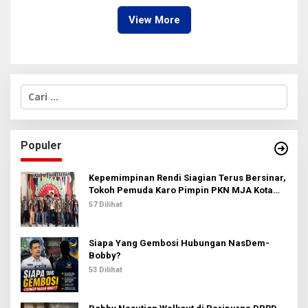
View More
C
a
r
i
u
Populer
n
t
u
Kepemimpinan Rendi Siagian Terus Bersinar,
k
Tokoh Pemuda Karo Pimpin PKN MJA Kota
:
Medan
57 Dilihat
Siapa Yang Gembosi Hubungan NasDem-
Bobby?
53 Dilihat