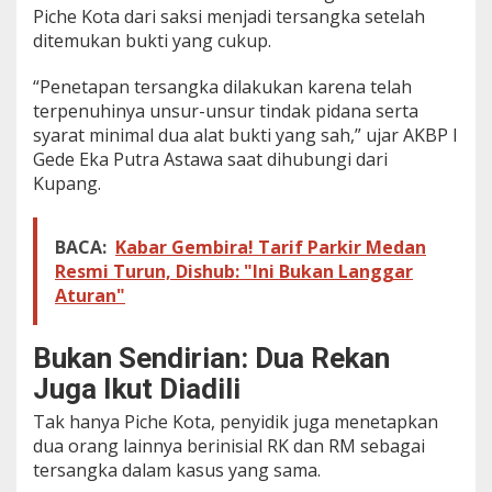
Piche Kota dari saksi menjadi tersangka setelah
r
a
ditemukan bukti yang cukup.
t
K
“Penetapan tersangka dilakukan karena telah
a
terpenuhinya unsur-unsur tindak pidana serta
s
syarat minimal dua alat bukti yang sah,” ujar AKBP I
u
s
Gede Eka Putra Astawa saat dihubungi dari
A
Kupang.
s
u
s
BACA:
Kabar Gembira! Tarif Parkir Medan
i
Resmi Turun, Dishub: "Ini Bukan Langgar
l
Aturan"
a
A
n
Bukan Sendirian: Dua Rekan
a
k
Juga Ikut Diadili
d
i
Tak hanya Piche Kota, penyidik juga menetapkan
N
dua orang lainnya berinisial RK dan RM sebagai
T
tersangka dalam kasus yang sama.
T