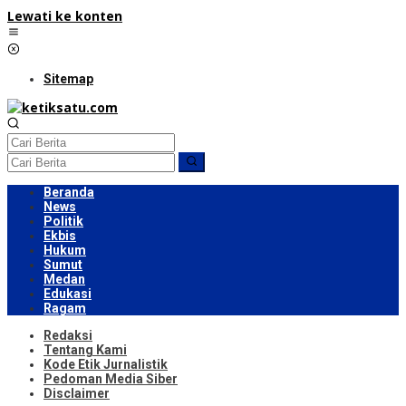
Lewati ke konten
Sitemap
Beranda
News
Politik
Ekbis
Hukum
Sumut
Medan
Edukasi
Ragam
Redaksi
Tentang Kami
Kode Etik Jurnalistik
Pedoman Media Siber
Disclaimer