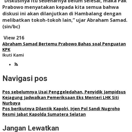
“Diskusinya itu sebenarnya belum selesai, maka Pak
Prabowo menyatakan kepada kita semua bahwa
diskusi ini akan dilanjutkan di Hambalang dengan
melibatkan tokoh-tokoh lain,” ujar Abraham Samad.
(sin/bc)
View
216
Abraham Samad Bertemu Prabowo Bahas soal Penguatan
KPK
Ikuti Kami
Navigasi pos
Pos sebelumnya
Usai Penggeledahan, Penyidik Jampidsus
Kejagung Jadwalkan Pemeriksaan Eks Menteri LHK Siti
Nurbaya
Pos berikutnya
Dilantik Kapolri, Irjen Pol Sandi Nugroho
Resmi Jabat Kapolda Sumatera Selatan
Jangan Lewatkan