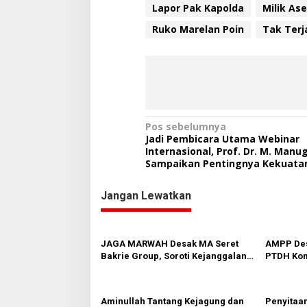
a
Lapor Pak Kapolda
Milik As
y
u
Ruko Marelan Poin
Tak Terj
T
a
k
T
e
r
j
a
N
Pos sebelumnya
m
Jadi Pembicara Utama Webinar
a
a
Internasional, Prof. Dr. M. Manu
h
Sampaikan Pentingnya Kekuatan
v
P
i
o
Jangan Lewatkan
l
g
r
a
e
s
s
JAGA MARWAH Desak MA Seret
AMPP Des
B
Bakrie Group, Soroti Kejanggalan
PTDH Kom
e
i
Vonis Kasus PET
Banding
l
p
a
w
o
Aminullah Tantang Kejagung dan
Penyitaan