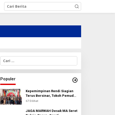
C
a
r
i
u
Populer
n
t
u
Kepemimpinan Rendi Siagian
k
Terus Bersinar, Tokoh Pemuda
:
Karo Pimpin PKN MJA Kota
67 Dilihat
Medan
JAGA MARWAH Desak MA Seret