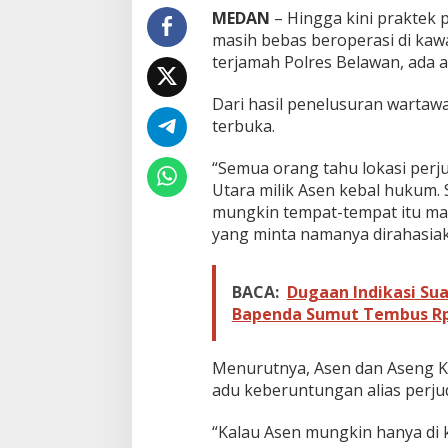
d
MEDAN
– Hingga kini praktek 
a
masih bebas beroperasi di kawa
!
terjamah Polres Belawan, ada 
P
r
Dari hasil penelusuran wartawan
a
k
terbuka.
t
i
“Semua orang tahu lokasi per
k
Utara milik Asen kebal hukum.
J
mungkin tempat-tempat itu mas
u
d
yang minta namanya dirahasiak
i
d
i
BACA:
Dugaan Indikasi Su
R
Bapenda Sumut Tembus Rp1
u
k
o
Menurutnya, Asen dan Aseng Ka
M
adu keberuntungan alias perju
a
r
e
“Kalau Asen mungkin hanya di 
l