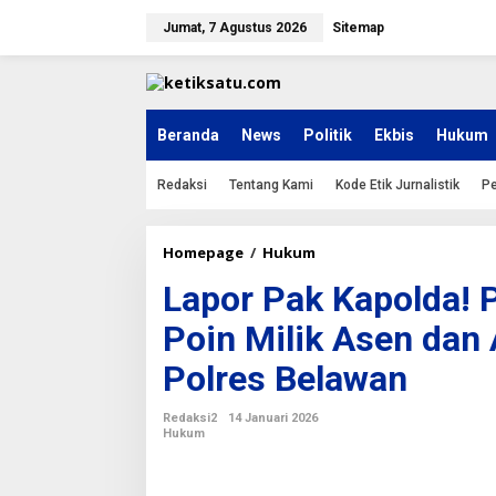
L
e
Jumat, 7 Agustus 2026
Sitemap
w
a
t
i
k
Beranda
News
Politik
Ekbis
Hukum
e
k
Redaksi
Tentang Kami
Kode Etik Jurnalistik
Pe
o
n
t
e
Homepage
/
Hukum
L
n
a
Lapor Pak Kapolda! P
p
o
Poin Milik Asen dan
r
P
Polres Belawan
a
k
K
Redaksi2
14 Januari 2026
a
Hukum
p
o
l