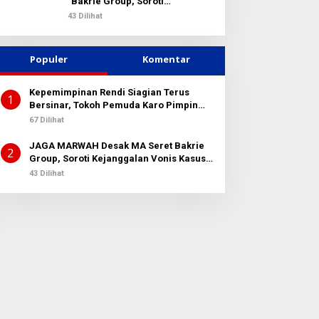
Bakrie Group, Soroti
Kejanggalan Vonis Kasus PET
43 Dilihat
Populer
Komentar
Kepemimpinan Rendi Siagian Terus
1
Bersinar, Tokoh Pemuda Karo Pimpin
PKN MJA Kota Medan
67 Dilihat
JAGA MARWAH Desak MA Seret Bakrie
2
Group, Soroti Kejanggalan Vonis Kasus
PET
43 Dilihat