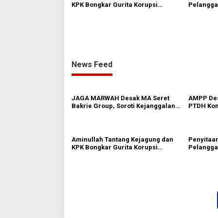
a
KPK Bongkar Gurita Korupsi
Pelanggar
s
n
Rp1.000 Triliun: Kejar Aktor
Praperad
Intelektual dan Jaringannya!
Pengakua
News Feed
JAGA MARWAH Desak MA Seret
AMPP Des
Bakrie Group, Soroti Kejanggalan
PTDH Kom
Vonis Kasus PET
Banding
Aminullah Tantang Kejagung dan
Penyitaan
KPK Bongkar Gurita Korupsi
Pelanggar
Rp1.000 Triliun: Kejar Aktor
Praperad
Intelektual dan Jaringannya!
Pengakua