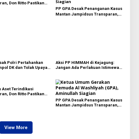
an, Don Ritto Pastikan
ilan Atas Dasar
PP GPA Desak Penanganan Kasus
n Kliennya
Mantan Jampidsus Transparan,
Minta Usut Aliran Dana dan Pemilik
ak Polri Pertahankan
Aksi PP HIMMAH di Kejagung:
pol DK dan Tolak Upaya
Jangan Ada Perlakuan Istimewa
dalam Kasus Febrie Adriansyah
 Aset Terindikasi
an, Don Ritto Pastikan
ilan Atas Dasar
PP GPA Desak Penanganan Kasus
n Kliennya
Mantan Jampidsus Transparan,
Minta Usut Aliran Dana dan Pemilik
View More