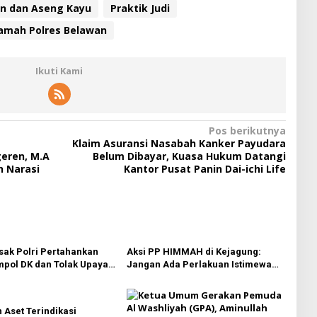
en dan Aseng Kayu
Praktik Judi
amah Polres Belawan
Ikuti Kami
Pos berikutnya
Klaim Asuransi Nasabah Kanker Payudara
geren, M.A
Belum Dibayar, Kuasa Hukum Datangi
 Narasi
Kantor Pusat Panin Dai-ichi Life
ak Polri Pertahankan
Aksi PP HIMMAH di Kejagung:
pol DK dan Tolak Upaya
Jangan Ada Perlakuan Istimewa
dalam Kasus Febrie Adriansyah
 Aset Terindikasi