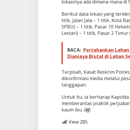
lokasinya ada dimana-mana di 
a
n
Berikut data lokasi yang teriden
P
titik, Jalan Jala – 1 titik, Kota
o
i
SPBU) – 1 titik, Pasar 10 Helveti
n
Lestari) – 1 titik, Pasar 2 Timur
M
i
l
BACA:
Pertahankan Lahan 
i
Dianiaya Brutal di Lahan Se
k
A
s
Terpisah, Kasat Reskrim Polr
e
dikonfirmasi media melalui pe
n
d
tanggapan.
a
n
Untuk itu, ia berharap Kapold
A
memberantas praktik perjudia
s
kaum ibu. (
e
bj
)
n
g
View
285
K