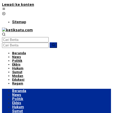
Lewati ke konten
Sitemap
Beranda
News
Politik
Ekbis
Hukum
Sumut
Medan
Edukasi
Ragam
Beranda
News
Politik
Ekbis
Hukum
Sumut