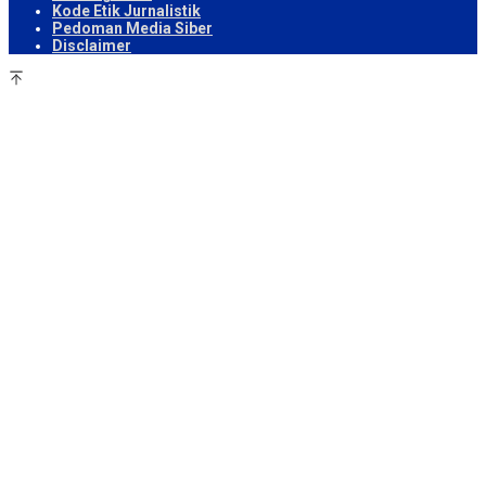
Kode Etik Jurnalistik
Pedoman Media Siber
Disclaimer