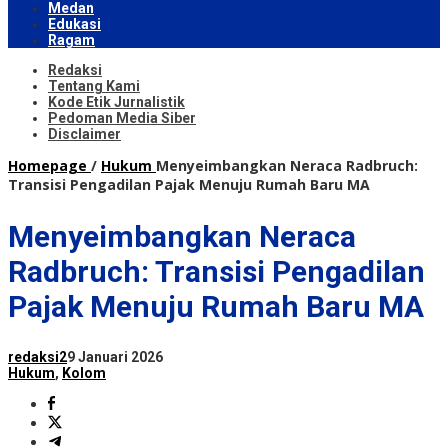
Medan
Edukasi
Ragam
Redaksi
Tentang Kami
Kode Etik Jurnalistik
Pedoman Media Siber
Disclaimer
Homepage
/
Hukum
Menyeimbangkan Neraca Radbruch:
Transisi Pengadilan Pajak Menuju Rumah Baru MA
Menyeimbangkan Neraca
Radbruch: Transisi Pengadilan
Pajak Menuju Rumah Baru MA
redaksi2
9 Januari 2026
Hukum
,
Kolom