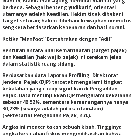
Namun, Mahkamah Agung memiliki mandat yang
berbeda. Sebagai benteng yudikatif, orientasi
utamanya adalah Keadilan. Hakim tidak dibebani
target setoran; hakim dibebani kewajiban memutus
sengketa berdasarkan kebenaran dan hati nurani.
Ketika “Manfaat” Bertabrakan dengan “Adil”
Benturan antara nilai Kemanfaatan (target pajak)
dan Keadilan (hak wajib pajak) ini terekam jelas
dalam statistik ruang sidang.
Berdasarkan data Laporan Profiling, Direktorat
Jenderal Pajak (DJP) tercatat mengalami tingkat
kekalahan yang cukup signifikan di Pengadilan
Pajak. Data menunjukkan DJP mengalami kekalahan
sebesar 46,52%, sementara kemenangannya hanya
30,23% (sisanya adalah putusan lain-lain)
(Sekretariat Pengadilan Pajak, n.d.).
Angka ini menceritakan sebuah kisah. Tingginya
angka kekalahan fiskus mengindikasikan bahwa