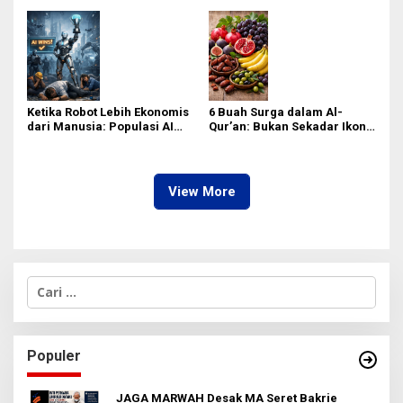
Palestina
Setara Dewa Akan Segera
Lahir
Ketika Robot Lebih Ekonomis
6 Buah Surga dalam Al-
dari Manusia: Populasi AI
Qur’an: Bukan Sekadar Ikon
Diprediksi Tembus 4 Miliar
Spiritual, Tapi Superfood
pada 2050, Siap-Siap
yang Wajib Ada di Menu
Terpinggirkan?
Harianmu!
View More
C
a
r
i
u
Populer
n
t
u
JAGA MARWAH Desak MA Seret Bakrie