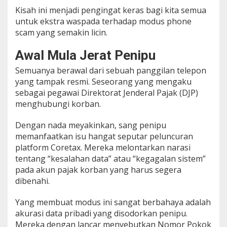
s
Kisah ini menjadi pengingat keras bagi kita semua
u
untuk ekstra waspada terhadap modus phone
:
scam yang semakin licin.
B
e
g
Awal Mula Jerat Penipu
i
Semuanya berawal dari sebuah panggilan telepon
n
i
yang tampak resmi. Seseorang yang mengaku
M
sebagai pegawai Direktorat Jenderal Pajak (DJP)
o
menghubungi korban.
d
u
Dengan nada meyakinkan, sang penipu
s
P
memanfaatkan isu hangat seputar peluncuran
e
platform Coretax. Mereka melontarkan narasi
n
tentang “kesalahan data” atau “kegagalan sistem”
i
pada akun pajak korban yang harus segera
p
u
dibenahi.
a
n
Yang membuat modus ini sangat berbahaya adalah
C
akurasi data pribadi yang disodorkan penipu.
o
Mereka dengan lancar menyebutkan Nomor Pokok
r