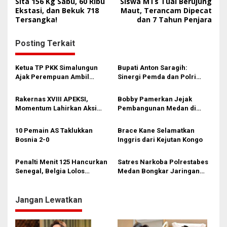
Sita 156 Kg Sabu, 60 Ribu
Siswa MTs Tual Berujung
v
Ekstasi, dan Bekuk 718
Maut, Terancam Dipecat
i
Tersangka!
dan 7 Tahun Penjara
g
Posting Terkait
a
s
Ketua TP PKK Simalungun
Bupati Anton Saragih:
i
Ajak Perempuan Ambil
Sinergi Pemda dan Polri
Peran Lebih Besar dalam
Kunci Stabilitas Keamanan
p
Pembangunan
Simalungun
Rakernas XVIII APEKSI,
Bobby Pamerkan Jejak
o
Momentum Lahirkan Aksi
Pembangunan Medan di
s
Nyata Bukan Sekadar Kertas!
Rakernas APEKSI XVIII:
Revitalisasi Stadion Teladan
10 Pemain AS Taklukkan
Brace Kane Selamatkan
hingga BRT Listrik
Bosnia 2-0
Inggris dari Kejutan Kongo
Penalti Menit 125 Hancurkan
Satres Narkoba Polrestabes
Senegal, Belgia Lolos
Medan Bongkar Jaringan
Dramatis ke 16 Besar!
Ganja: Bandar Ditangkap, 9,4
Kg Daun Haram Gagal
Beredar!
Jangan Lewatkan