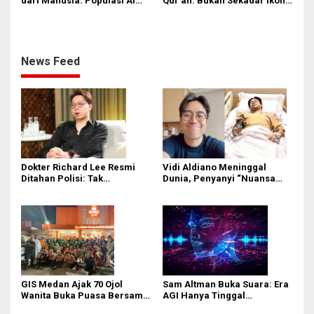
dari Manusia: Populasi AI
Qur’an: Bukan Sekadar Ikon
Diprediksi Tembus 4 Miliar
Spiritual, Tapi Superfood
pada 2050, Siap-Siap
yang Wajib Ada di Menu
Terpinggirkan?
Harianmu!
News Feed
Dokter Richard Lee Resmi
Vidi Aldiano Meninggal
Ditahan Polisi: Tak
Dunia, Penyanyi “Nuansa
Kooperatif dan Kedapatan
Bening” Tutup Usia di Usia 35
Live TikTok Saat Dipanggil
Tahun
GIS Medan Ajak 70 Ojol
Sam Altman Buka Suara: Era
Wanita Buka Puasa Bersama,
AGI Hanya Tinggal
Doakan Kemerdekaan
Selangkah Lagi, Kecerdasan