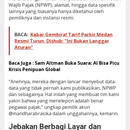
e
Wajib Pajak (NPWP), alamat, hingga data spesifik
t
lainnya yang biasanya hanya diketahui oleh
a
pemiliknya dan instansi resmi.
x
y
a
BACA:
Kabar Gembira! Tarif Parkir Medan
n
Resmi Turun, Dishub: "Ini Bukan Langgar
g
M
Aturan"
e
n
g
Baca Juga : Sam Altman Buka Suara: AI Bisa Picu
i
Krisis Penipuan Global
n
c
“Anehnya, mereka dengan lancar menyebut data-
a
data yang tidak pernah kami publikasikan, NPWP
r
D
dan sebagainya. Hal inilah yang membuat tim kami
a
yakin bahwa yang menelepon adalah benar
t
pegawai pajak,” ungkap pemilik akun
a
@mandharabrasika dalam unggahannya, kemarin.
P
r
i
Jebakan Berbagi Layar dan
b