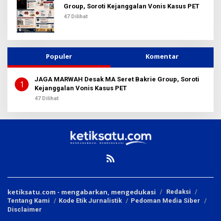
k
Group, Soroti Kejanggalan Vonis Kasus PET
:
47 Dilihat
Populer
Komentar
JAGA MARWAH Desak MA Seret Bakrie Group, Soroti
1
Kejanggalan Vonis Kasus PET
47 Dilihat
ketiksatu.com - mengabarkan, mengedukasi
Redaksi
Tentang Kami
Kode Etik Jurnalistik
Pedoman Media Siber
Disclaimer