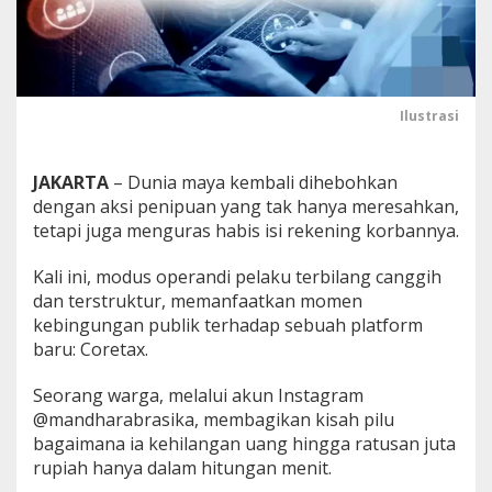
t
u
s
a
n
J
Ilustrasi
u
t
a
JAKARTA
– Dunia maya kembali dihebohkan
G
dengan aksi penipuan yang tak hanya meresahkan,
e
tetapi juga menguras habis isi rekening korbannya.
g
a
r
Kali ini, modus operandi pelaku terbilang canggih
a
dan terstruktur, memanfaatkan momen
"
kebingungan publik terhadap sebuah platform
P
baru: Coretax.
a
j
a
Seorang warga, melalui akun Instagram
k
@mandharabrasika, membagikan kisah pilu
"
bagaimana ia kehilangan uang hingga ratusan juta
P
rupiah hanya dalam hitungan menit.
a
l