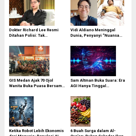
Dokter Richard Lee Resmi
Vidi Aldiano Meninggal
Ditahan Polisi: Tak
Dunia, Penyanyi “Nuansa
Kooperatif dan Kedapatan
Bening” Tutup Usia di Usia 35
Live TikTok Saat Dipanggil
Tahun
GIS Medan Ajak 70 Ojol
Sam Altman Buka Suara: Era
Wanita Buka Puasa Bersama,
AGI Hanya Tinggal
Doakan Kemerdekaan
Selangkah Lagi, Kecerdasan
Palestina
Setara Dewa Akan Segera
Lahir
Ketika Robot Lebih Ekonomis
6 Buah Surga dalam Al-