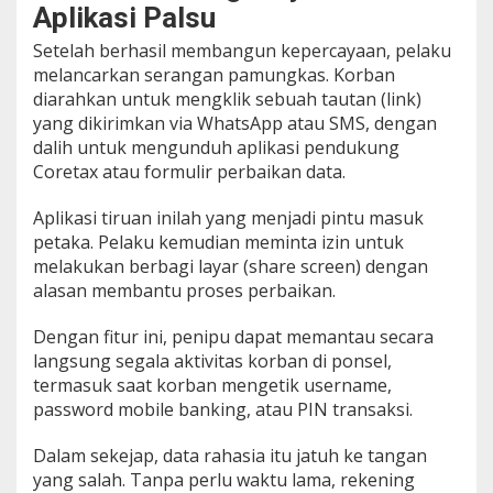
Aplikasi Palsu
a
d
Setelah berhasil membangun kepercayaan, pelaku
i
melancarkan serangan pamungkas. Korban
A
diarahkan untuk mengklik sebuah tautan (link)
n
d
yang dikirimkan via WhatsApp atau SMS, dengan
a
dalih untuk mengunduh aplikasi pendukung
Coretax atau formulir perbaikan data.
Aplikasi tiruan inilah yang menjadi pintu masuk
petaka. Pelaku kemudian meminta izin untuk
melakukan berbagi layar (share screen) dengan
alasan membantu proses perbaikan.
Dengan fitur ini, penipu dapat memantau secara
langsung segala aktivitas korban di ponsel,
termasuk saat korban mengetik username,
password mobile banking, atau PIN transaksi.
Dalam sekejap, data rahasia itu jatuh ke tangan
yang salah. Tanpa perlu waktu lama, rekening