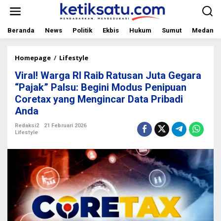
L
e
w
a
Beranda
News
Politik
Ekbis
Hukum
Sumut
Medan
t
i
k
Homepage
/
Lifestyle
V
e
i
Viral! Warga RI Raib Ratusan Juta Gegara
k
r
o
a
“Pajak” Palsu: Begini Modus Penipuan
n
l
Coretax yang Mengincar Data Pribadi
t
!
Anda
e
W
n
a
Redaksi2
21 Februari 2026
r
Lifestyle
g
a
R
I
R
a
i
b
R
a