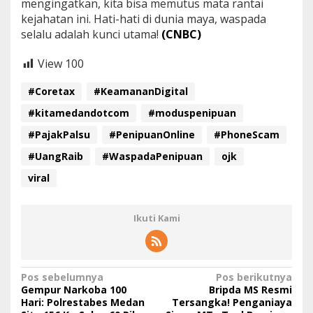
mengingatkan, kita bisa memutus mata rantai
kejahatan ini. Hati-hati di dunia maya, waspada
selalu adalah kunci utama!
(CNBC)
View
100
#Coretax
#KeamananDigital
#kitamedandotcom
#moduspenipuan
#PajakPalsu
#PenipuanOnline
#PhoneScam
#UangRaib
#WaspadaPenipuan
ojk
viral
Ikuti Kami
N
Pos sebelumnya
Pos berikutnya
Gempur Narkoba 100
Bripda MS Resmi
a
Hari: Polrestabes Medan
Tersangka! Penganiaya