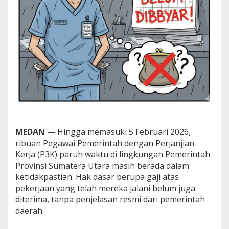
u
m
u
t
T
e
r
k
a
t
u
n
g
-
MEDAN
— Hingga memasuki 5 Februari 2026,
k
ribuan Pegawai Pemerintah dengan Perjanjian
a
Kerja (P3K) paruh waktu di lingkungan Pemerintah
t
u
Provinsi Sumatera Utara masih berada dalam
n
ketidakpastian. Hak dasar berupa gaji atas
g
pekerjaan yang telah mereka jalani belum juga
,
diterima, tanpa penjelasan resmi dari pemerintah
H
daerah.
i
n
g