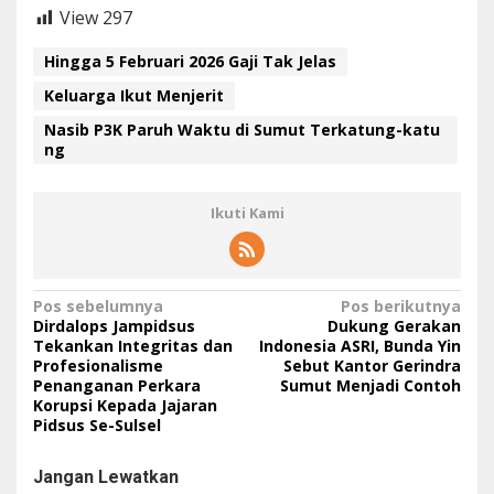
View
297
Hingga 5 Februari 2026 Gaji Tak Jelas
Keluarga Ikut Menjerit
Nasib P3K Paruh Waktu di Sumut Terkatung-katu
ng
Ikuti Kami
N
Pos sebelumnya
Pos berikutnya
Dirdalops Jampidsus
Dukung Gerakan
a
Tekankan Integritas dan
Indonesia ASRI, Bunda Yin
Profesionalisme
Sebut Kantor Gerindra
v
Penanganan Perkara
Sumut Menjadi Contoh
i
Korupsi Kepada Jajaran
Pidsus Se-Sulsel
g
a
Jangan Lewatkan