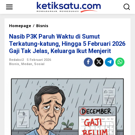
L
e
w
a
t
Homepage
/
Bisnis
N
i
a
k
Nasib P3K Paruh Waktu di Sumut
s
e
i
Terkatung-katung, Hingga 5 Februari 2026
k
b
Gaji Tak Jelas, Keluarga Ikut Menjerit
o
P
n
3
Redaksi2
5 Februari 2026
t
K
Bisnis
,
Medan
,
Sosial
e
P
n
a
r
u
h
W
a
k
t
u
d
i
S