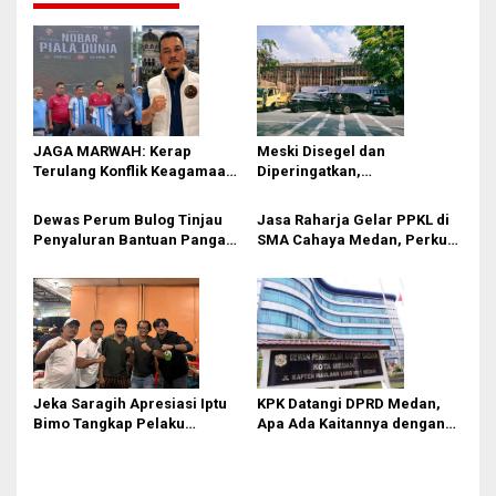
s
i
p
o
s
JAGA MARWAH: Kerap
Meski Disegel dan
Terulang Konflik Keagamaan,
Diperingatkan,
Rico Waas Tak Mampu
Pembangunan Showroom
Ciptakan Kondusifitas
Tanpa PBG Tetap Berlanjut di
Dewas Perum Bulog Tinjau
Jasa Raharja Gelar PPKL di
Medan
Penyaluran Bantuan Pangan
SMA Cahaya Medan, Perkuat
di Sumut
Kesadaran Keselamatan
Berlalu Lintas di Kalangan
Pelajar
Jeka Saragih Apresiasi Iptu
KPK Datangi DPRD Medan,
Bimo Tangkap Pelaku
Apa Ada Kaitannya dengan
Kekerasan terhadap Ibu
Laporan Penggunaan
Hamil di Kawasan
Anggaran?
Terowongan Pancasila