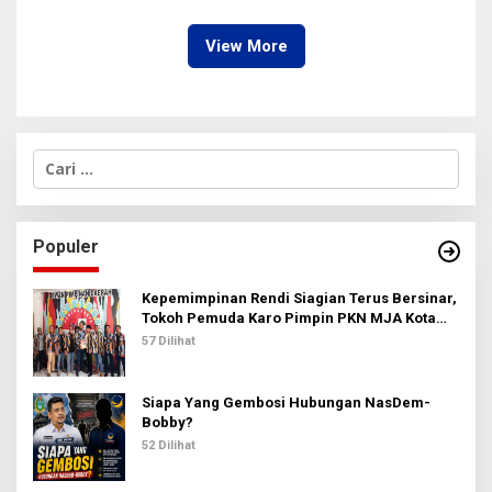
Hamil di Kawasan
Anggaran?
Terowongan Pancasila
View More
C
a
r
i
u
Populer
n
t
u
Kepemimpinan Rendi Siagian Terus Bersinar,
k
Tokoh Pemuda Karo Pimpin PKN MJA Kota
:
Medan
57 Dilihat
Siapa Yang Gembosi Hubungan NasDem-
Bobby?
52 Dilihat