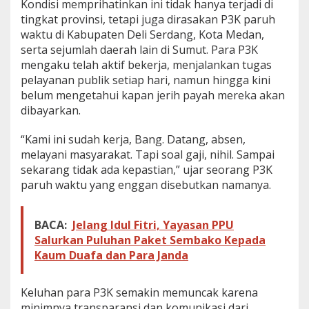
Kondisi memprihatinkan ini tidak hanya terjadi di
g
tingkat provinsi, tetapi juga dirasakan P3K paruh
a
waktu di Kabupaten Deli Serdang, Kota Medan,
5
serta sejumlah daerah lain di Sumut. Para P3K
F
e
mengaku telah aktif bekerja, menjalankan tugas
b
pelayanan publik setiap hari, namun hingga kini
r
belum mengetahui kapan jerih payah mereka akan
u
dibayarkan.
a
r
i
“Kami ini sudah kerja, Bang. Datang, absen,
2
melayani masyarakat. Tapi soal gaji, nihil. Sampai
0
sekarang tidak ada kepastian,” ujar seorang P3K
2
paruh waktu yang enggan disebutkan namanya.
6
G
a
j
BACA:
Jelang Idul Fitri, Yayasan PPU
i
Salurkan Puluhan Paket Sembako Kepada
T
Kaum Duafa dan Para Janda
a
k
J
Keluhan para P3K semakin memuncak karena
e
minimnya transparansi dan komunikasi dari