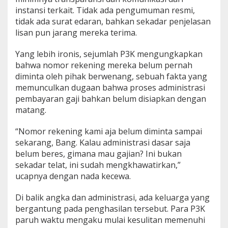
l
instansi terkait. Tidak ada pengumuman resmi,
a
s
tidak ada surat edaran, bahkan sekadar penjelasan
,
lisan pun jarang mereka terima.
K
e
Yang lebih ironis, sejumlah P3K mengungkapkan
l
bahwa nomor rekening mereka belum pernah
u
a
diminta oleh pihak berwenang, sebuah fakta yang
r
memunculkan dugaan bahwa proses administrasi
g
pembayaran gaji bahkan belum disiapkan dengan
a
matang.
I
k
u
“Nomor rekening kami aja belum diminta sampai
t
sekarang, Bang. Kalau administrasi dasar saja
M
belum beres, gimana mau gajian? Ini bukan
e
sekadar telat, ini sudah mengkhawatirkan,”
n
j
ucapnya dengan nada kecewa.
e
r
Di balik angka dan administrasi, ada keluarga yang
i
bergantung pada penghasilan tersebut. Para P3K
t
paruh waktu mengaku mulai kesulitan memenuhi