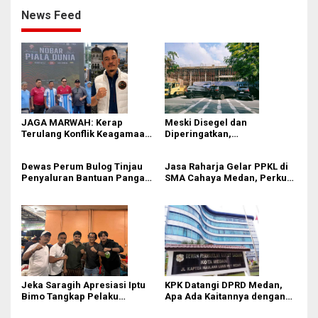
News Feed
JAGA MARWAH: Kerap
Meski Disegel dan
Terulang Konflik Keagamaan,
Diperingatkan,
Rico Waas Tak Mampu
Pembangunan Showroom
Ciptakan Kondusifitas
Tanpa PBG Tetap Berlanjut di
Dewas Perum Bulog Tinjau
Jasa Raharja Gelar PPKL di
Medan
Penyaluran Bantuan Pangan
SMA Cahaya Medan, Perkuat
di Sumut
Kesadaran Keselamatan
Berlalu Lintas di Kalangan
Pelajar
Jeka Saragih Apresiasi Iptu
KPK Datangi DPRD Medan,
Bimo Tangkap Pelaku
Apa Ada Kaitannya dengan
Kekerasan terhadap Ibu
Laporan Penggunaan