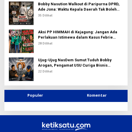
Bobby Nasution Walkout di Paripurna DPRD,
Ade Jona: Waktu Kepala Daerah Tak Boleh
Terbuang Sia-sia
35 Dilihat
Aksi PP HIMMAH di Kejagung: Jangan Ada
Perlakuan Istimewa dalam Kasus Febrie
Adriansyah
28 Dilihat
Ujug-Ujug NasDem Sumut Tuduh Bobby
Arogan, Pengamat USU Curiga Bisnis
Reklame
22 Dilihat
Populer
Komentar