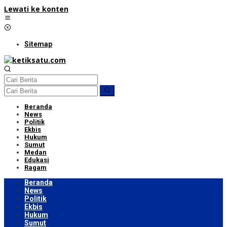
Lewati ke konten
Sitemap
Beranda
News
Politik
Ekbis
Hukum
Sumut
Medan
Edukasi
Ragam
Beranda
News
Politik
Ekbis
Hukum
Sumut