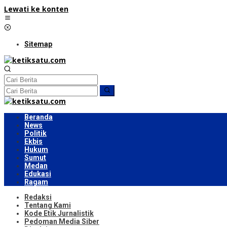
Lewati ke konten
Sitemap
Beranda
News
Politik
Ekbis
Hukum
Sumut
Medan
Edukasi
Ragam
Redaksi
Tentang Kami
Kode Etik Jurnalistik
Pedoman Media Siber