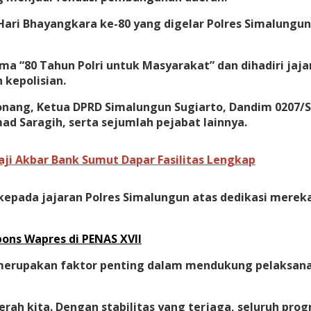
Hari Bhayangkara ke-80 yang digelar Polres Simalungun
a “80 Tahun Polri untuk Masyarakat” dan dihadiri jaj
 kepolisian.
onang, Ketua DPRD Simalungun Sugiarto, Dandim 0207/S
 Saragih, serta sejumlah pejabat lainnya.
aji Akbar Bank Sumut Dapar Fasilitas Lengkap
epada jajaran Polres Simalungun atas dedikasi mere
pons Wapres di PENAS XVII
f merupakan faktor penting dalam mendukung pelaksa
aerah kita. Dengan stabilitas yang terjaga, seluruh p