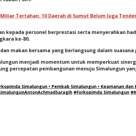
Miliar Tertahan, 10 Daerah di Sumut Belum Juga Tender
aan kepada personel berprestasi serta menyerahkan h
gkara ke-80.
 dan makan bersama yang berlangsung dalam suasana 
alungun menjadi momentum untuk memperkuat sinergi a
ng percepatan pembangunan menuju Simalungun yang
rkopimda Simalungun • Pemkab Simalungun • Keamanan dan Ke
SimalungunAntonAchmadSaragih
#Forkopimda Simalungun
#K