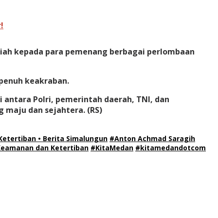
!
adiah kepada para pemenang berbagai perlombaan
penuh keakraban.
ntara Polri, pemerintah daerah, TNI, dan
 maju dan sejahtera.
(RS)
tertiban • Berita Simalungun
#Anton Achmad Saragih
eamanan dan Ketertiban
#KitaMedan
#kitamedandotcom