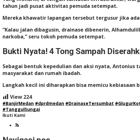
tahun jadi pusat aktivitas pemuda setempat.
Mereka khawatir lapangan tersebut tergusur jika ada
“Kalau jalan dibagusin, drainase dibenerin, Alhamduli
narkoba,” seru tokoh pemuda setempat.
Bukti Nyata! 4 Tong Sampah Diserah
Sebagai bentuk kepedulian dan aksi nyata, Antonius
masyarakat dan rumah ibadah.
Langkah kecil ini diharapkan bisa memicu kebiasaan b
View
224
#BanjirMedan
#dprdmedan
#DrainaseTersumbat
#GlugurKo
#TanggulSungai
Ikuti Kami
Navigasi pos