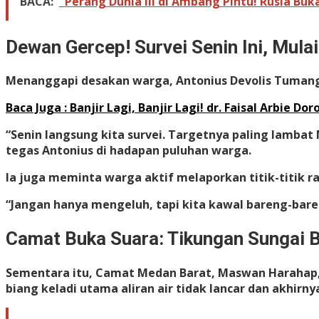
BACA:
"Perang Dunia III di Ambang Pintu! Rusia Buk
Dewan Gercep! Survei Senin Ini, Mula
Menanggapi desakan warga, Antonius Devolis Tumanggo
Baca Juga : Banjir Lagi, Banjir Lagi! dr. Faisal Arbie 
“Senin langsung kita survei. Targetnya paling lambat
tegas Antonius di hadapan puluhan warga.
Ia juga meminta warga aktif melaporkan titik-titik r
“Jangan hanya mengeluh, tapi kita kawal bareng-baren
Camat Buka Suara: Tikungan Sungai B
Sementara itu, Camat Medan Barat, Maswan Harahap, 
biang keladi utama aliran air tidak lancar dan akhir