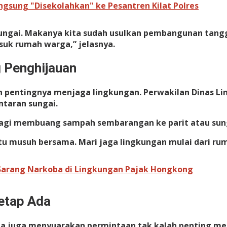
ngsung "Disekolahkan" ke Pesantren Kilat Polres
ur sungai. Makanya kita sudah usulkan pembangunan tang
suk rumah warga,” jelasnya.
 Penghijauan
an pentingnya menjaga lingkungan. Perwakilan Dinas L
taran sungai.
lagi membuang sampah sembarangan ke parit atau sunga
itu musuh bersama. Mari jaga lingkungan mulai dari ru
Sarang Narkoba di Lingkungan Pajak Hongkong
etap Ada
rga juga menyuarakan permintaan tak kalah penting m