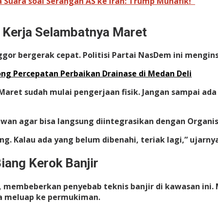
a Suara soal Serangan AS ke Iran: Trump Munafik!"
i Kerja Selambatnya Maret
r bergerak cepat. Politisi Partai NasDem ini mengins
Dorong Percepatan Perbaikan Drainase di Medan Deli
 Maret sudah mulai pengerjaan fisik. Jangan sampai ad
awan agar bisa langsung diintegrasikan dengan Organis
g. Kalau ada yang belum dibenahi, teriak lagi,” ujarn
iang Kerok Banjir
membeberkan penyebab teknis banjir di kawasan ini. M
nya meluap ke permukiman.