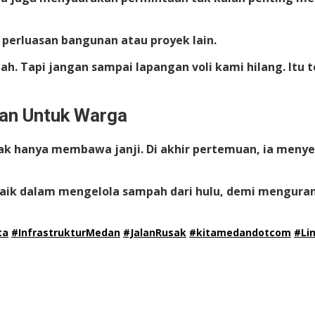
 perluasan bangunan atau proyek lain.
llah. Tapi jangan sampai lapangan voli kami hilang. It
kan Untuk Warga
 tak hanya membawa janji. Di akhir pertemuan, ia men
aik dalam mengelola sampah dari hulu, demi mengurangi 
ta
#InfrastrukturMedan
#JalanRusak
#kitamedandotcom
#Li