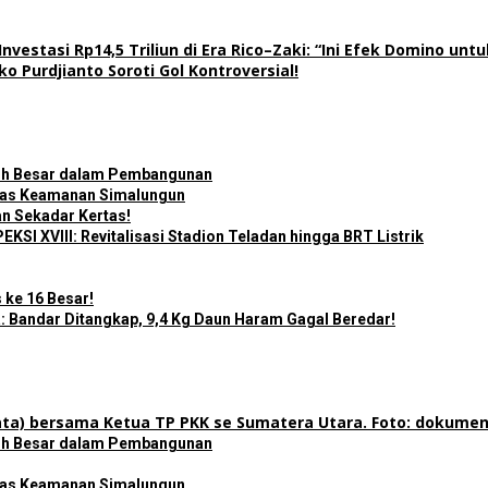
stasi Rp14,5 Triliun di Era Rico–Zaki: “Ini Efek Domino unt
o Purdjianto Soroti Gol Kontroversial!
bih Besar dalam Pembangunan
litas Keamanan Simalungun
n Sekadar Kertas!
I XVIII: Revitalisasi Stadion Teladan hingga BRT Listrik
 ke 16 Besar!
 Bandar Ditangkap, 9,4 Kg Daun Haram Gagal Beredar!
bih Besar dalam Pembangunan
litas Keamanan Simalungun