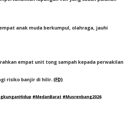
u tempat anak muda berkumpul, olahraga, jauhi
yerahkan empat unit tong sampah kepada perwakilan
risiko banjir di hilir.
(FD)
ngkunganHidup
#MedanBarat
#Musrenbang2026