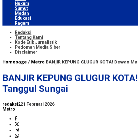
Hukum
Sumut
Medan
Edukasi
Ragam
Redaksi
Tentang Kami
Kode Etik Jurnalistik
Pedoman Media Siber
Disclaimer
Homepage
/
Metro
BANJIR KEPUNG GLUGUR KOTA! Dewan Mare
BANJIR KEPUNG GLUGUR KOTA! D
Tanggul Sungai
redaksi2
21 Februari 2026
Metro