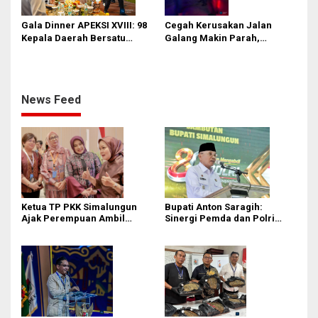
Gala Dinner APEKSI XVIII: 98
Cegah Kerusakan Jalan
Kepala Daerah Bersatu
Galang Makin Parah,
dalam Kebudayaan
Pemprov Sumut Gelar Razia
Gabungan Truk ODOL
News Feed
Ketua TP PKK Simalungun
Bupati Anton Saragih:
Ajak Perempuan Ambil
Sinergi Pemda dan Polri
Peran Lebih Besar dalam
Kunci Stabilitas Keamanan
Pembangunan
Simalungun