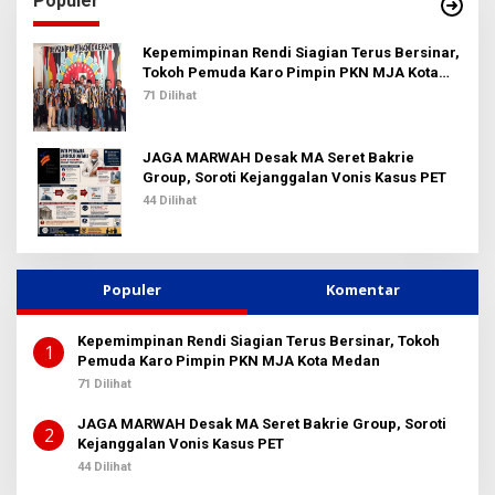
Populer
n
t
u
Kepemimpinan Rendi Siagian Terus Bersinar,
k
Tokoh Pemuda Karo Pimpin PKN MJA Kota
:
Medan
71 Dilihat
JAGA MARWAH Desak MA Seret Bakrie
Group, Soroti Kejanggalan Vonis Kasus PET
44 Dilihat
Populer
Komentar
Kepemimpinan Rendi Siagian Terus Bersinar, Tokoh
1
Pemuda Karo Pimpin PKN MJA Kota Medan
71 Dilihat
JAGA MARWAH Desak MA Seret Bakrie Group, Soroti
2
Kejanggalan Vonis Kasus PET
44 Dilihat