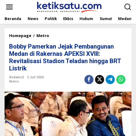
L
e
w
a
Beranda
News
Politik
Ekbis
Hukum
Sumut
Medan
t
i
k
Homepage
/
Metro
B
e
o
Bobby Pamerkan Jejak Pembangunan
k
b
o
b
Medan di Rakernas APEKSI XVIII:
n
y
Revitalisasi Stadion Teladan hingga BRT
t
P
Listrik
e
a
n
m
Redaksi2
2 Juli 2026
e
Metro
r
k
a
n
J
e
j
a
k
P