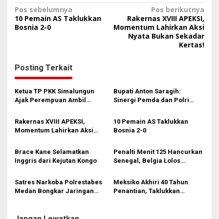
N
Pos sebelumnya
Pos berikutnya
10 Pemain AS Taklukkan
Rakernas XVIII APEKSI,
a
Bosnia 2-0
Momentum Lahirkan Aksi
Nyata Bukan Sekadar
v
Kertas!
i
g
Posting Terkait
a
s
Ketua TP PKK Simalungun
Bupati Anton Saragih:
Ajak Perempuan Ambil
Sinergi Pemda dan Polri
i
Peran Lebih Besar dalam
Kunci Stabilitas Keamanan
Pembangunan
Simalungun
p
Rakernas XVIII APEKSI,
10 Pemain AS Taklukkan
Momentum Lahirkan Aksi
Bosnia 2-0
o
Nyata Bukan Sekadar Kertas!
s
Brace Kane Selamatkan
Penalti Menit 125 Hancurkan
Inggris dari Kejutan Kongo
Senegal, Belgia Lolos
Dramatis ke 16 Besar!
Satres Narkoba Polrestabes
Meksiko Akhiri 40 Tahun
Medan Bongkar Jaringan
Penantian, Taklukkan
Ganja: Bandar Ditangkap, 9,4
Ekuador 2-0 di Azteca
Kg Daun Haram Gagal
Beredar!
Jangan Lewatkan