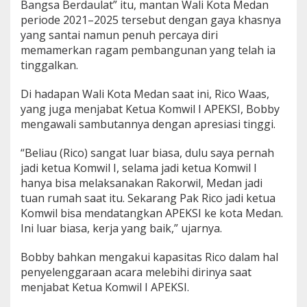
Bangsa Berdaulat” itu, mantan Wali Kota Medan
A
periode 2021–2025 tersebut dengan gaya khasnya
P
yang santai namun penuh percaya diri
E
K
memamerkan ragam pembangunan yang telah ia
S
tinggalkan.
I
X
Di hadapan Wali Kota Medan saat ini, Rico Waas,
V
yang juga menjabat Ketua Komwil I APEKSI, Bobby
I
I
mengawali sambutannya dengan apresiasi tinggi.
I
:
“Beliau (Rico) sangat luar biasa, dulu saya pernah
R
jadi ketua Komwil I, selama jadi ketua Komwil I
e
hanya bisa melaksanakan Rakorwil, Medan jadi
v
i
tuan rumah saat itu. Sekarang Pak Rico jadi ketua
t
Komwil bisa mendatangkan APEKSI ke kota Medan.
a
Ini luar biasa, kerja yang baik,” ujarnya.
l
i
Bobby bahkan mengakui kapasitas Rico dalam hal
s
a
penyelenggaraan acara melebihi dirinya saat
s
menjabat Ketua Komwil I APEKSI.
i
S