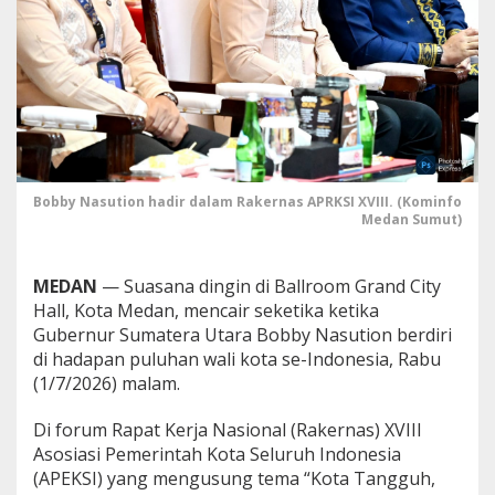
e
m
b
a
n
g
u
n
a
n
Bobby Nasution hadir dalam Rakernas APRKSI XVIII. (Kominfo
M
Medan Sumut)
e
d
a
MEDAN
— Suasana dingin di Ballroom Grand City
n
Hall, Kota Medan, mencair seketika ketika
d
i
Gubernur Sumatera Utara Bobby Nasution berdiri
R
di hadapan puluhan wali kota se-Indonesia, Rabu
a
(1/7/2026) malam.
k
e
Di forum Rapat Kerja Nasional (Rakernas) XVIII
r
n
Asosiasi Pemerintah Kota Seluruh Indonesia
a
(APEKSI) yang mengusung tema “Kota Tangguh,
s