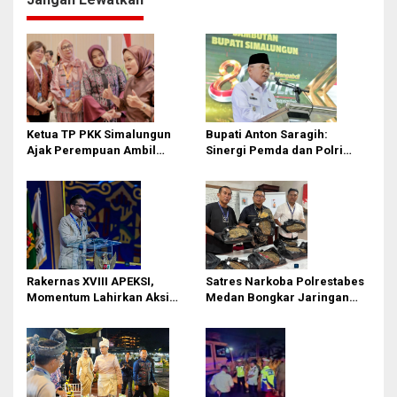
Ketua TP PKK Simalungun
Bupati Anton Saragih:
Ajak Perempuan Ambil
Sinergi Pemda dan Polri
Peran Lebih Besar dalam
Kunci Stabilitas Keamanan
Pembangunan
Simalungun
Rakernas XVIII APEKSI,
Satres Narkoba Polrestabes
Momentum Lahirkan Aksi
Medan Bongkar Jaringan
Nyata Bukan Sekadar Kertas!
Ganja: Bandar Ditangkap, 9,4
Kg Daun Haram Gagal
Beredar!