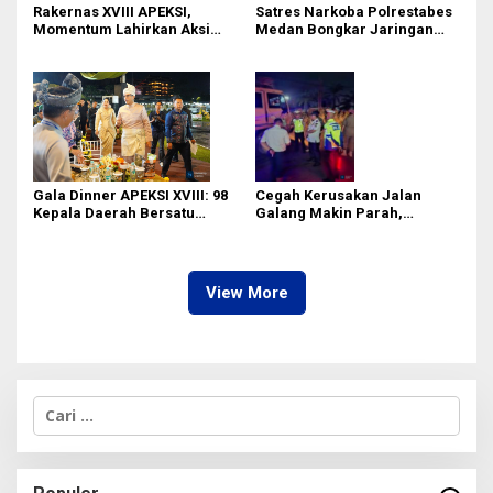
Rakernas XVIII APEKSI,
Satres Narkoba Polrestabes
Momentum Lahirkan Aksi
Medan Bongkar Jaringan
Nyata Bukan Sekadar Kertas!
Ganja: Bandar Ditangkap, 9,4
Kg Daun Haram Gagal
Beredar!
Gala Dinner APEKSI XVIII: 98
Cegah Kerusakan Jalan
Kepala Daerah Bersatu
Galang Makin Parah,
dalam Kebudayaan
Pemprov Sumut Gelar Razia
Gabungan Truk ODOL
View More
C
a
r
i
u