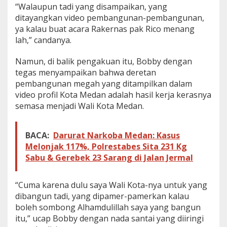
“Walaupun tadi yang disampaikan, yang
t
ditayangkan video pembangunan-pembangunan,
a
d
ya kalau buat acara Rakernas pak Rico menang
i
lah,” candanya.
o
n
Namun, di balik pengakuan itu, Bobby dengan
T
tegas menyampaikan bahwa deretan
e
l
pembangunan megah yang ditampilkan dalam
a
video profil Kota Medan adalah hasil kerja kerasnya
d
semasa menjadi Wali Kota Medan.
a
n
h
BACA:
Darurat Narkoba Medan: Kasus
i
n
Melonjak 117%, Polrestabes Sita 231 Kg
g
Sabu & Gerebek 23 Sarang di Jalan Jermal
g
a
B
“Cuma karena dulu saya Wali Kota-nya untuk yang
R
dibangun tadi, yang dipamer-pamerkan kalau
T
boleh sombong Alhamdulillah saya yang bangun
L
itu,” ucap Bobby dengan nada santai yang diiringi
i
s