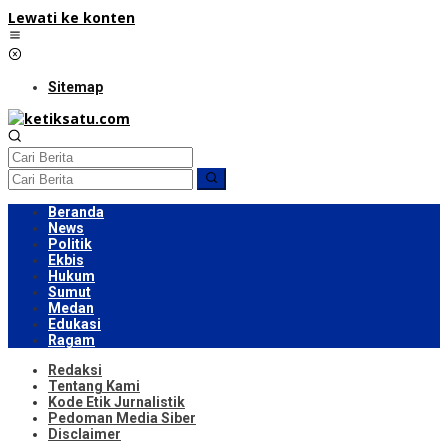
Lewati ke konten
Sitemap
Beranda
News
Politik
Ekbis
Hukum
Sumut
Medan
Edukasi
Ragam
Redaksi
Tentang Kami
Kode Etik Jurnalistik
Pedoman Media Siber
Disclaimer