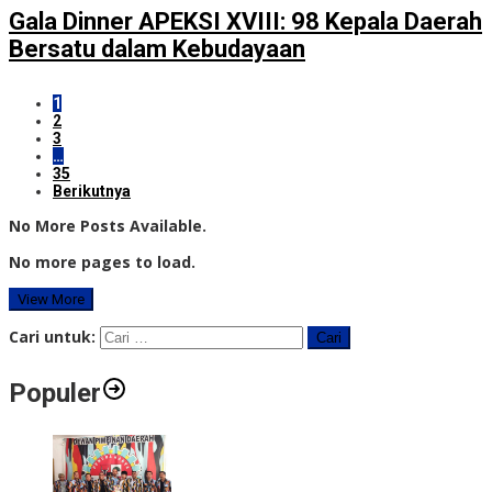
Gala Dinner APEKSI XVIII: 98 Kepala Daerah
Bersatu dalam Kebudayaan
1
2
3
…
35
Berikutnya
No More Posts Available.
No more pages to load.
View More
Cari untuk:
Populer