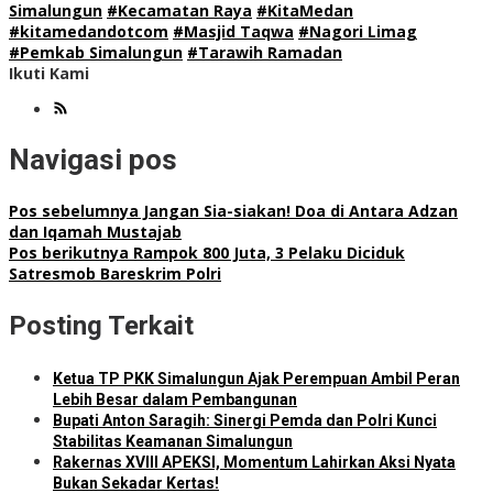
Simalungun
#Kecamatan Raya
#KitaMedan
#kitamedandotcom
#Masjid Taqwa
#Nagori Limag
#Pemkab Simalungun
#Tarawih Ramadan
Ikuti Kami
Navigasi pos
Pos sebelumnya
Jangan Sia-siakan! Doa di Antara Adzan
dan Iqamah Mustajab
Pos berikutnya
Rampok 800 Juta, 3 Pelaku Diciduk
Satresmob Bareskrim Polri
Posting Terkait
Ketua TP PKK Simalungun Ajak Perempuan Ambil Peran
Lebih Besar dalam Pembangunan
Bupati Anton Saragih: Sinergi Pemda dan Polri Kunci
Stabilitas Keamanan Simalungun
Rakernas XVIII APEKSI, Momentum Lahirkan Aksi Nyata
Bukan Sekadar Kertas!