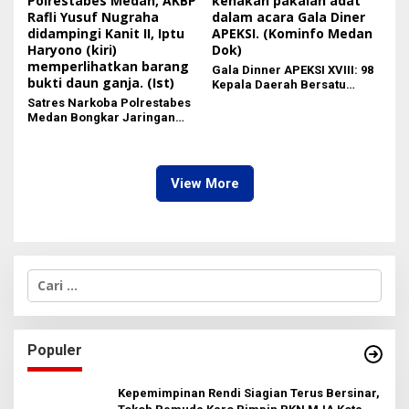
Gala Dinner APEKSI XVIII: 98
Kepala Daerah Bersatu
dalam Kebudayaan
Satres Narkoba Polrestabes
Medan Bongkar Jaringan
Ganja: Bandar Ditangkap, 9,4
Kg Daun Haram Gagal
Beredar!
View More
C
a
r
i
u
Populer
n
t
u
Kepemimpinan Rendi Siagian Terus Bersinar,
k