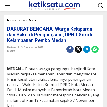
L
e
w
a
t
Homepage
/
Metro
D
i
A
k
DARURAT BENCANA! Warga Kelaparan
R
e
U
dan Sakit di Pengungsian, DPRD Soroti
k
R
Kelambanan Pemko Medan
o
A
n
T
Redaksi2
3 Desember 2025
t
B
Metro
e
E
n
N
C
A
MEDAN
– Ribuan warga pengungsi banjir di Kota
N
Medan terpaksa menahan lapar dan menghadapi
A
krisis kesehatan akibat lemahnya penanganan
!
darurat. Wakil Ketua Komisi I DPRD Kota Medan,
W
a
Dr. H. Muslim menyebut Pemerintah Kota Medan
r
“tidak siap” dan “lamban” merespons bencana yang
g
melumpuhkan 19 kecamatan sejak 27 November
a
lalu.
K