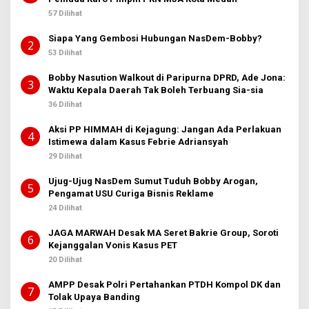
57 Dilihat
Siapa Yang Gembosi Hubungan NasDem-Bobby?
2
53 Dilihat
Bobby Nasution Walkout di Paripurna DPRD, Ade Jona:
3
Waktu Kepala Daerah Tak Boleh Terbuang Sia-sia
36 Dilihat
Aksi PP HIMMAH di Kejagung: Jangan Ada Perlakuan
4
Istimewa dalam Kasus Febrie Adriansyah
29 Dilihat
Ujug-Ujug NasDem Sumut Tuduh Bobby Arogan,
5
Pengamat USU Curiga Bisnis Reklame
24 Dilihat
JAGA MARWAH Desak MA Seret Bakrie Group, Soroti
6
Kejanggalan Vonis Kasus PET
20 Dilihat
AMPP Desak Polri Pertahankan PTDH Kompol DK dan
7
Tolak Upaya Banding