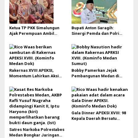
Ketua TP PKK Simalungun
Bupati Anton Saragih:
Ajak Perempuan Ambil
Sinergi Pemda dan Polri
Peran Lebih Besar dalam
Kunci Stabilitas Keamanan
Pembangunan
Simalungun
Rakernas XVIII APEKSI,
Bobby Pamerkan Jejak
Momentum Lahirkan Aksi
Pembangunan Medan di
Nyata Bukan Sekadar Kertas!
Rakernas APEKSI XVIII:
Revitalisasi Stadion Teladan
hingga BRT Listrik
Gala Dinner APEKSI XVIII: 98
Kepala Daerah Bersatu
dalam Kebudayaan
Satres Narkoba Polrestabes
Medan Bongkar Jaringan