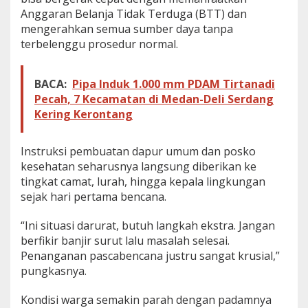
n
Anggaran Belanja Tidak Terduga (BTT) dan
P
e
mengerahkan semua sumber daya tanpa
m
terbelenggu prosedur normal.
k
o
M
BACA:
Pipa Induk 1.000 mm PDAM Tirtanadi
e
Pecah, 7 Kecamatan di Medan-Deli Serdang
d
a
Kering Kerontang
n
Instruksi pembuatan dapur umum dan posko
kesehatan seharusnya langsung diberikan ke
tingkat camat, lurah, hingga kepala lingkungan
sejak hari pertama bencana.
“Ini situasi darurat, butuh langkah ekstra. Jangan
berfikir banjir surut lalu masalah selesai.
Penanganan pascabencana justru sangat krusial,”
pungkasnya.
Kondisi warga semakin parah dengan padamnya