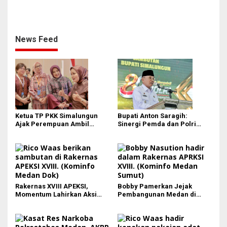
Ganja: Bandar Ditangkap, 9,4
Kg Daun Haram Gagal
Beredar!
News Feed
Ketua TP PKK Simalungun
Bupati Anton Saragih:
Ajak Perempuan Ambil
Sinergi Pemda dan Polri
Peran Lebih Besar dalam
Kunci Stabilitas Keamanan
Pembangunan
Simalungun
Rakernas XVIII APEKSI,
Bobby Pamerkan Jejak
Momentum Lahirkan Aksi
Pembangunan Medan di
Nyata Bukan Sekadar Kertas!
Rakernas APEKSI XVIII:
Revitalisasi Stadion Teladan
hingga BRT Listrik