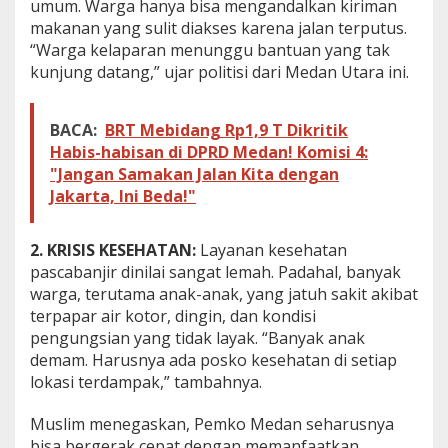
umum. Warga hanya bisa mengandalkan kiriman
s
makanan yang sulit diakses karena jalan terputus.
i
“Warga kelaparan menunggu bantuan yang tak
a
kunjung datang,” ujar politisi dari Medan Utara ini.
n
,
D
P
BACA:
BRT Mebidang Rp1,9 T Dikritik
R
Habis-habisan di DPRD Medan! Komisi 4:
D
"Jangan Samakan Jalan Kita dengan
S
Jakarta, Ini Beda!"
o
r
o
2. KRISIS KESEHATAN:
Layanan kesehatan
t
i
pascabanjir dinilai sangat lemah. Padahal, banyak
K
warga, terutama anak-anak, yang jatuh sakit akibat
e
terpapar air kotor, dingin, dan kondisi
l
pengungsian yang tidak layak. “Banyak anak
a
demam. Harusnya ada posko kesehatan di setiap
m
b
lokasi terdampak,” tambahnya.
a
n
Muslim menegaskan, Pemko Medan seharusnya
a
bisa bergerak cepat dengan memanfaatkan