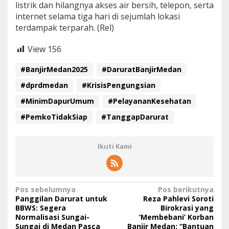
listrik dan hilangnya akses air bersih, telepon, serta
internet selama tiga hari di sejumlah lokasi
terdampak terparah. (Rel)
View
156
#BanjirMedan2025
#DaruratBanjirMedan
#dprdmedan
#KrisisPengungsian
#MinimDapurUmum
#PelayananKesehatan
#PemkoTidakSiap
#TanggapDarurat
Ikuti Kami
N
Pos sebelumnya
Pos berikutnya
Panggilan Darurat untuk
Reza Pahlevi Soroti
a
BBWS: Segera
Birokrasi yang
Normalisasi Sungai-
‘Membebani’ Korban
v
Sungai di Medan Pasca
Banjir Medan: “Bantuan