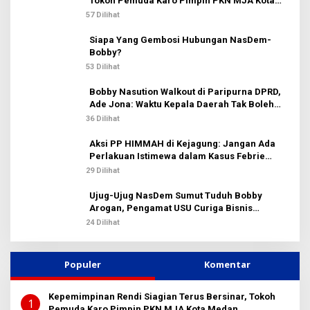
Tokoh Pemuda Karo Pimpin PKN MJA Kota
:
Medan
57 Dilihat
Siapa Yang Gembosi Hubungan NasDem-
Bobby?
53 Dilihat
Bobby Nasution Walkout di Paripurna DPRD,
Ade Jona: Waktu Kepala Daerah Tak Boleh
Terbuang Sia-sia
36 Dilihat
Aksi PP HIMMAH di Kejagung: Jangan Ada
Perlakuan Istimewa dalam Kasus Febrie
Adriansyah
29 Dilihat
Ujug-Ujug NasDem Sumut Tuduh Bobby
Arogan, Pengamat USU Curiga Bisnis
Reklame
24 Dilihat
Populer
Komentar
Kepemimpinan Rendi Siagian Terus Bersinar, Tokoh
1
Pemuda Karo Pimpin PKN MJA Kota Medan