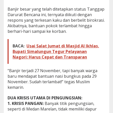
e
l
Banjir besar yang telah ditetapkan status Tanggap
a
Darurat Bencana ini, ternyata diikuti dengan
p
respons yang terkesan kaku dan berbelit birokrasi.
a
Akibatnya, bantuan pokok terlambat hingga
r
berhari-hari sampai ke korban.
a
n
d
a
BACA:
Usai Salat Jumat di Masjid Al Ikhlas,
n
Bupati Simalungun Tegur Pelayanan
S
Nagori: Harus Cepat dan Transparan
a
k
i
“Banjir terjadi 27 November, tapi banyak warga
t
baru mendapat bantuan nasi bungkus pada 29
d
i
November. Sudah terlambat!” tegas Muslim
P
kemarin.
e
n
DUA KRISIS UTAMA DI PENGUNGSIAN:
g
1. KRISIS PANGAN:
Banyak titik pengungsian,
u
n
seperti di Medan Marelan, tidak memiliki dapur
g