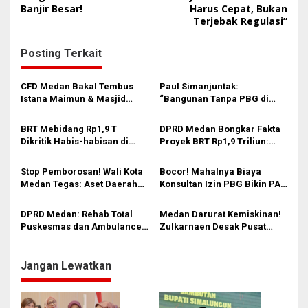
i
Banjir Besar!
Harus Cepat, Bukan
Terjebak Regulasi”
g
a
Posting Terkait
s
i
CFD Medan Bakal Tembus
Paul Simanjuntak:
Istana Maimun & Masjid
“Bangunan Tanpa PBG di
p
Raya? Ini Usulan Brilian dari
Medan Langsung Segel!” – 3
o
DPRD
Rumah Mewah Diamuk
BRT Mebidang Rp1,9 T
DPRD Medan Bongkar Fakta
Satpol PP
s
Dikritik Habis-habisan di
Proyek BRT Rp1,9 Triliun:
DPRD Medan! Komisi 4:
Jangan Sampai APBD Kolaps
“Jangan Samakan Jalan Kita
& Macet Makin Parah
Stop Pemborosan! Wali Kota
Bocor! Mahalnya Biaya
dengan Jakarta, Ini Beda!”
Medan Tegas: Aset Daerah
Konsultan Izin PBG Bikin PAD
Tak Boleh Lagi Terbengkalai,
Medan Jeblok, Komisi 4
Ini Langkahnya
DPRD Langsung Bentuk
DPRD Medan: Rehab Total
Medan Darurat Kemiskinan!
Pansus
Puskesmas dan Ambulance
Zulkarnaen Desak Pusat
Wajib Ada di 2026!
Tambah Kuota Bansos
Jangan Lewatkan