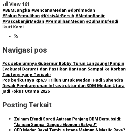
View
161
#BBMLangka
#BencanaMedan
#dprdmedan
#FokusPemulihan
#KrisisAirBersih
#MedanBanjir
#PascabanjirMedan
#PemulihanMedan
#ZulhamEfendi
Ikuti Kami
Navigasi pos
Pos sebelumnya
Gubernur Bobby Turun Langsung! Pimpin
Evakuasi Darurat dan Pastikan Bantuan Sampai ke Korban
Tapteng yang Terisolir
Pos berikutnya
Rp6,9 Triliun untuk Medan! Hadi Suhendra
Desak Pembangunan Infrastruktur dan SDM Medan Utara
Jadi Fokus Utama 2026
Posting Terkait
Zulham Efendi Soroti Antrean Panjang BBM Bersubsidi:
“Jangan Sampai Ganggu Ekonomi Rakyat!”
CFD Medan Bakal Tembus Istana Maimun & Masjid Raya?