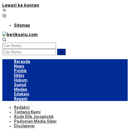
Lewati ke konten
Sitemap
Beranda
News
Politik
Ekbis
Hukum
Sumut
Medan
Edukasi
Ragam
Redaksi
Tentang Kami
Kode Etik Jurnalistik
Pedoman Media Siber
Disclaimer