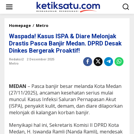
L
e
w
a
t
Homepage
/
Metro
W
i
a
k
Waspada! Kasus ISPA & Diare Melonjak
s
e
p
Drastis Pasca Banjir Medan. DPRD Desak
k
a
Dinkes Bergerak Proaktif!
o
d
n
a
Redaksi2
2 Desember 2025
t
!
Metro
e
K
n
a
s
u
MEDAN
– Pasca banjir besar melanda Kota Medan
s
(27/11/2025), ancaman kesehatan serius mulai
I
muncul. Kasus Infeksi Saluran Pernapasan Akut
S
(ISPA), penyakit kulit, demam, dan diare dilaporkan
P
A
melonjak di kalangan korban banjir.
&
D
Menyikapi hal ini, Sekretaris Komisi II DPRD Kota
i
Medan, H. Iswanda Ramli (Nanda Ramli), mendesak
a