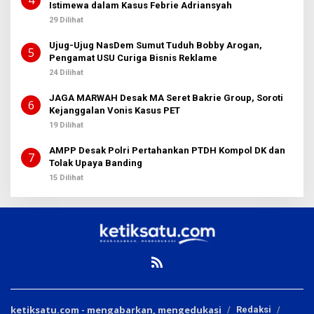
Istimewa dalam Kasus Febrie Adriansyah
29 Dilihat
Ujug-Ujug NasDem Sumut Tuduh Bobby Arogan,
5
Pengamat USU Curiga Bisnis Reklame
24 Dilihat
JAGA MARWAH Desak MA Seret Bakrie Group, Soroti
6
Kejanggalan Vonis Kasus PET
19 Dilihat
AMPP Desak Polri Pertahankan PTDH Kompol DK dan
7
Tolak Upaya Banding
15 Dilihat
ketiksatu.com - mengabarkan, mengedukasi
Redaksi