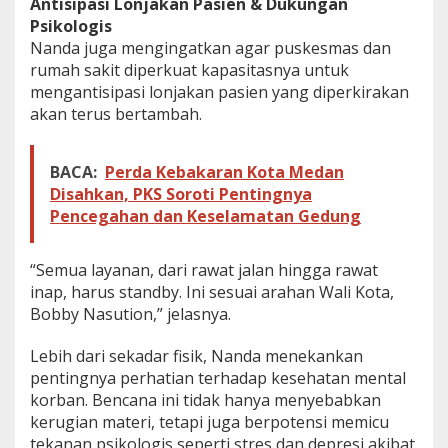
Antisipasi Lonjakan Pasien & Dukungan
j
Psikologis
i
Nanda juga mengingatkan agar puskesmas dan
r
rumah sakit diperkuat kapasitasnya untuk
M
e
mengantisipasi lonjakan pasien yang diperkirakan
d
akan terus bertambah.
a
n
.
BACA:
Perda Kebakaran Kota Medan
D
Disahkan, PKS Soroti Pentingnya
P
Pencegahan dan Keselamatan Gedung
R
D
D
“Semua layanan, dari rawat jalan hingga rawat
e
s
inap, harus standby. Ini sesuai arahan Wali Kota,
a
Bobby Nasution,” jelasnya.
k
D
Lebih dari sekadar fisik, Nanda menekankan
i
pentingnya perhatian terhadap kesehatan mental
n
k
korban. Bencana ini tidak hanya menyebabkan
e
kerugian materi, tetapi juga berpotensi memicu
s
tekanan psikologis seperti stres dan depresi akibat