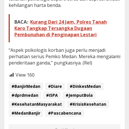
B
kehilangan harta benda.
e
r
g
e
BACA:
Kurang Dari 24 Jam, Polres Tanah
r
Karo Tangkap Tersangka Dugaan
a
Pembunuhan di Penginapan Lestari
k
P
r
“Aspek psikologis korban juga perlu menjadi
o
perhatian serius Pemko Medan. Mereka mengalami
a
penderitaan ganda,” pungkasnya. (Rel)
k
t
i
View
160
f
!
#BanjirMedan
#Diare
#DinkesMedan
#dprdmedan
#ISPA
#JemputBola
#KesehatanMasyarakat
#KrisisKesehatan
#MedanBanjir
#Pascabencana