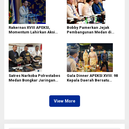
Rakernas XVIII APEKSI,
Bobby Pamerkan Jejak
Momentum Lahirkan Aksi
Pembangunan Medan di
Nyata Bukan Sekadar Kertas!
Rakernas APEKSI XVIII:
Revitalisasi Stadion Teladan
hingga BRT Listrik
Satres Narkoba Polrestabes
Gala Dinner APEKSI XVIII: 98
Medan Bongkar Jaringan
Kepala Daerah Bersatu
Ganja: Bandar Ditangkap, 9,4
dalam Kebudayaan
Kg Daun Haram Gagal
Beredar!
View More