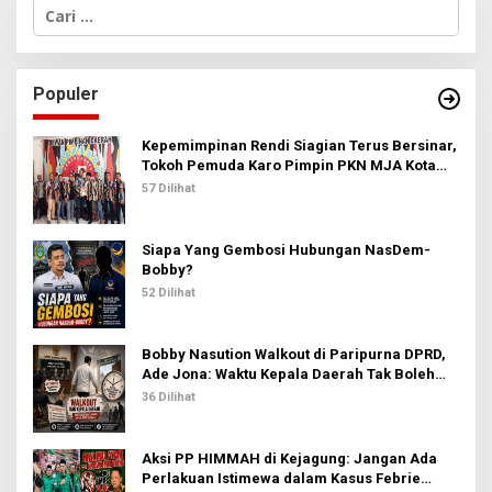
C
a
r
i
u
Populer
n
t
u
Kepemimpinan Rendi Siagian Terus Bersinar,
k
Tokoh Pemuda Karo Pimpin PKN MJA Kota
:
Medan
57 Dilihat
Siapa Yang Gembosi Hubungan NasDem-
Bobby?
52 Dilihat
Bobby Nasution Walkout di Paripurna DPRD,
Ade Jona: Waktu Kepala Daerah Tak Boleh
Terbuang Sia-sia
36 Dilihat
Aksi PP HIMMAH di Kejagung: Jangan Ada
Perlakuan Istimewa dalam Kasus Febrie