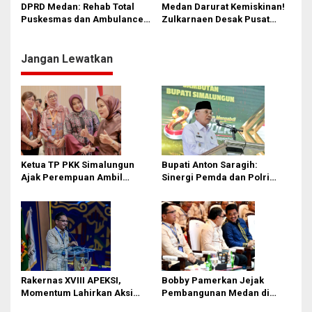
Ini Langkahnya
DPRD Langsung Bentuk
DPRD Medan: Rehab Total
Medan Darurat Kemiskinan!
Pansus
Puskesmas dan Ambulance
Zulkarnaen Desak Pusat
Wajib Ada di 2026!
Tambah Kuota Bansos
Jangan Lewatkan
Ketua TP PKK Simalungun
Bupati Anton Saragih:
Ajak Perempuan Ambil
Sinergi Pemda dan Polri
Peran Lebih Besar dalam
Kunci Stabilitas Keamanan
Pembangunan
Simalungun
Rakernas XVIII APEKSI,
Bobby Pamerkan Jejak
Momentum Lahirkan Aksi
Pembangunan Medan di
Nyata Bukan Sekadar Kertas!
Rakernas APEKSI XVIII: