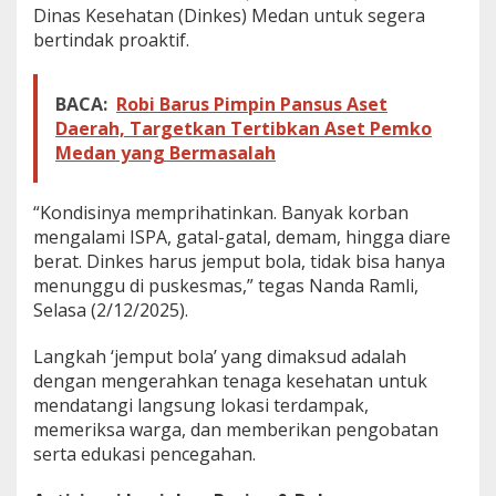
Dinas Kesehatan (Dinkes) Medan untuk segera
r
e
bertindak proaktif.
M
e
l
BACA:
Robi Barus Pimpin Pansus Aset
o
Daerah, Targetkan Tertibkan Aset Pemko
n
Medan yang Bermasalah
j
a
k
“Kondisinya memprihatinkan. Banyak korban
D
mengalami ISPA, gatal-gatal, demam, hingga diare
r
a
berat. Dinkes harus jemput bola, tidak bisa hanya
s
menunggu di puskesmas,” tegas Nanda Ramli,
t
Selasa (2/12/2025).
i
s
Langkah ‘jemput bola’ yang dimaksud adalah
P
a
dengan mengerahkan tenaga kesehatan untuk
s
mendatangi langsung lokasi terdampak,
c
memeriksa warga, dan memberikan pengobatan
a
serta edukasi pencegahan.
B
a
n