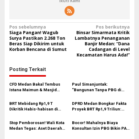
Ikuti Kami
N
Pos sebelumnya
Pos berikutnya
Siaga Pangan! Wagub
Binsar Simarmata Kritik
a
Surya Pastikan 2.268 Ton
Lambatnya Penanganan
Beras Siap Dikirim untuk
Banjir Medan: “Dana
v
Korban Bencana di Sumut
Cadangan di Level
i
Kecamatan Harus Ada!”
g
Posting Terkait
a
s
CFD Medan Bakal Tembus
Paul Simanjuntak:
i
Istana Maimun & Masjid
“Bangunan Tanpa PBG di
Raya? Ini Usulan Brilian dari
Medan Langsung Segel!” – 3
p
DPRD
Rumah Mewah Diamuk
BRT Mebidang Rp1,9 T
DPRD Medan Bongkar Fakta
o
Satpol PP
Dikritik Habis-habisan di
Proyek BRT Rp1,9 Triliun:
s
DPRD Medan! Komisi 4:
Jangan Sampai APBD Kolaps
“Jangan Samakan Jalan Kita
& Macet Makin Parah
Stop Pemborosan! Wali Kota
Bocor! Mahalnya Biaya
dengan Jakarta, Ini Beda!”
Medan Tegas: Aset Daerah
Konsultan Izin PBG Bikin PAD
Tak Boleh Lagi Terbengkalai,
Medan Jeblok, Komisi 4