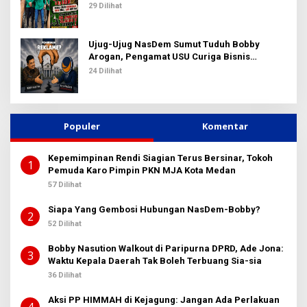
Adriansyah
29 Dilihat
Ujug-Ujug NasDem Sumut Tuduh Bobby
Arogan, Pengamat USU Curiga Bisnis
Reklame
24 Dilihat
Populer
Komentar
Kepemimpinan Rendi Siagian Terus Bersinar, Tokoh
1
Pemuda Karo Pimpin PKN MJA Kota Medan
57 Dilihat
Siapa Yang Gembosi Hubungan NasDem-Bobby?
2
52 Dilihat
Bobby Nasution Walkout di Paripurna DPRD, Ade Jona:
3
Waktu Kepala Daerah Tak Boleh Terbuang Sia-sia
36 Dilihat
Aksi PP HIMMAH di Kejagung: Jangan Ada Perlakuan
4