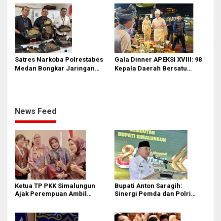
Revitalisasi Stadion Teladan
hingga BRT Listrik
Satres Narkoba Polrestabes
Gala Dinner APEKSI XVIII: 98
Medan Bongkar Jaringan
Kepala Daerah Bersatu
Ganja: Bandar Ditangkap, 9,4
dalam Kebudayaan
Kg Daun Haram Gagal
Beredar!
News Feed
Ketua TP PKK Simalungun
Bupati Anton Saragih:
Ajak Perempuan Ambil
Sinergi Pemda dan Polri
Peran Lebih Besar dalam
Kunci Stabilitas Keamanan
Pembangunan
Simalungun