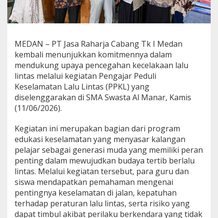
d
a
y
a
T
MEDAN – PT Jasa Raharja Cabang Tk I Medan
e
kembali menunjukkan komitmennya dalam
r
mendukung upaya pencegahan kecelakaan lalu
t
lintas melalui kegiatan Pengajar Peduli
i
Keselamatan Lalu Lintas (PPKL) yang
b
B
diselenggarakan di SMA Swasta Al Manar, Kamis
e
(11/06/2026).
r
l
Kegiatan ini merupakan bagian dari program
a
edukasi keselamatan yang menyasar kalangan
l
u
pelajar sebagai generasi muda yang memiliki peran
L
penting dalam mewujudkan budaya tertib berlalu
i
lintas. Melalui kegiatan tersebut, para guru dan
n
siswa mendapatkan pemahaman mengenai
t
a
pentingnya keselamatan di jalan, kepatuhan
s
terhadap peraturan lalu lintas, serta risiko yang
M
dapat timbul akibat perilaku berkendara yang tidak
e