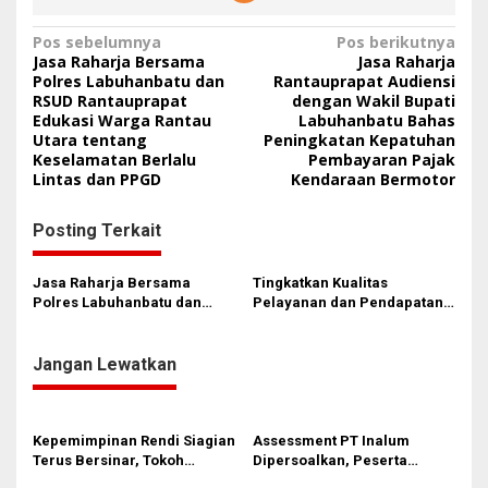
N
Pos sebelumnya
Pos berikutnya
Jasa Raharja Bersama
Jasa Raharja
a
Polres Labuhanbatu dan
Rantauprapat Audiensi
RSUD Rantauprapat
dengan Wakil Bupati
v
Edukasi Warga Rantau
Labuhanbatu Bahas
i
Utara tentang
Peningkatan Kepatuhan
Keselamatan Berlalu
Pembayaran Pajak
g
Lintas dan PPGD
Kendaraan Bermotor
a
s
Posting Terkait
i
Jasa Raharja Bersama
Tingkatkan Kualitas
p
Polres Labuhanbatu dan
Pelayanan dan Pendapatan,
o
RSUD Rantauprapat Edukasi
Direktur Operasional Jasa
Warga Rantau Utara tentang
Raharja Berikan Pembinaan
s
Keselamatan Berlalu Lintas
di Lampung dan Tinjau
Jangan Lewatkan
dan PPGD
Samsat Rajabasa
Kepemimpinan Rendi Siagian
Assessment PT Inalum
Terus Bersinar, Tokoh
Dipersoalkan, Peserta
Pemuda Karo Pimpin PKN
Pertanyakan Dasar