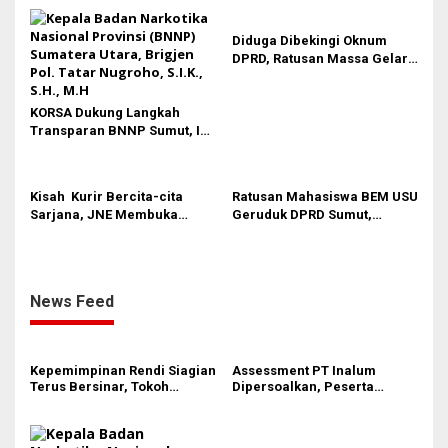
MJA Kota Medan
Penentuan Kelulusan
Diduga Dibekingi Oknum
DPRD, Ratusan Massa Gelar
Aksi Terkati Bangunan Liar di
Kota Medan
KORSA Dukung Langkah
Transparan BNNP Sumut, Isu
Barang Bukti 1,5 Kg Diminta
Tak Digiring Opini
Kisah Kurir Bercita-cita
Ratusan Mahasiswa BEM USU
Sarjana, JNE Membuka
Geruduk DPRD Sumut,
Jalan ke Masa depan
Sempat Terjadi Aksi Saling
Dorong
News Feed
Kepemimpinan Rendi Siagian
Assessment PT Inalum
Terus Bersinar, Tokoh
Dipersoalkan, Peserta
Pemuda Karo Pimpin PKN
Pertanyakan Dasar
MJA Kota Medan
Penentuan Kelulusan