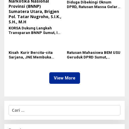
Diduga Dibekingi Oknum
DPRD, Ratusan Massa Gelar
Aksi Terkati Bangunan Liar di
Kota Medan
KORSA Dukung Langkah
Transparan BNNP Sumut, Isu
Barang Bukti 1,5 Kg Diminta
Tak Digiring Opini
Kisah Kurir Bercita-cita
Ratusan Mahasiswa BEM USU
Sarjana, JNE Membuka
Geruduk DPRD Sumut,
Jalan ke Masa depan
Sempat Terjadi Aksi Saling
Dorong
View More
C
a
r
i
u