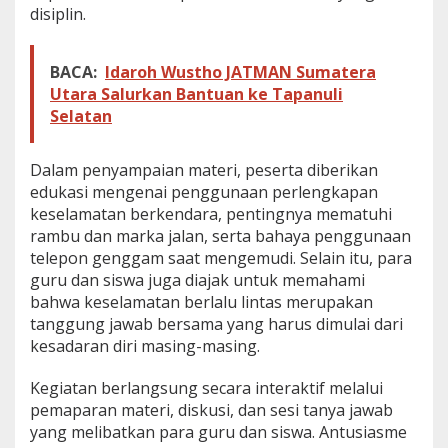
disiplin.
l
a
l
BACA:
Idaroh Wustho JATMAN Sumatera
u
i
Utara Salurkan Bantuan ke Tapanuli
P
Selatan
P
K
L
Dalam penyampaian materi, peserta diberikan
d
edukasi mengenai penggunaan perlengkapan
i
keselamatan berkendara, pentingnya mematuhi
S
M
rambu dan marka jalan, serta bahaya penggunaan
A
telepon genggam saat mengemudi. Selain itu, para
A
guru dan siswa juga diajak untuk memahami
l
bahwa keselamatan berlalu lintas merupakan
M
tanggung jawab bersama yang harus dimulai dari
a
n
kesadaran diri masing-masing.
a
r
Kegiatan berlangsung secara interaktif melalui
pemaparan materi, diskusi, dan sesi tanya jawab
yang melibatkan para guru dan siswa. Antusiasme