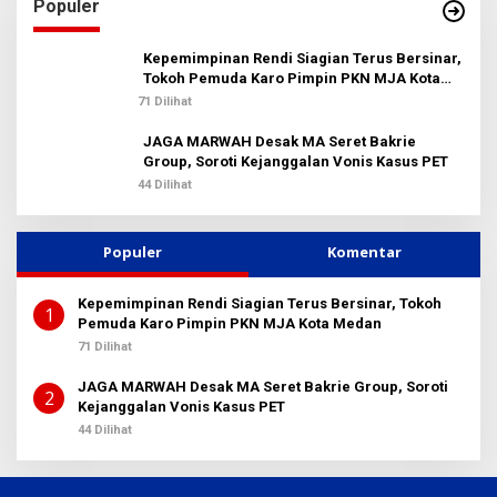
Populer
n
t
u
Kepemimpinan Rendi Siagian Terus Bersinar,
k
Tokoh Pemuda Karo Pimpin PKN MJA Kota
:
Medan
71 Dilihat
JAGA MARWAH Desak MA Seret Bakrie
Group, Soroti Kejanggalan Vonis Kasus PET
44 Dilihat
Populer
Komentar
Kepemimpinan Rendi Siagian Terus Bersinar, Tokoh
1
Pemuda Karo Pimpin PKN MJA Kota Medan
71 Dilihat
JAGA MARWAH Desak MA Seret Bakrie Group, Soroti
2
Kejanggalan Vonis Kasus PET
44 Dilihat