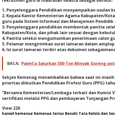
rekrutmen guru di madrasah swasta sebagai berikut:
1. Penyelenggara Pendidikan menyampaikan usulan k
2. Kepala Kantor Kementerian Agama Kabupaten/Kota 
guru pada Sistem Informasi dan Manajemen Pendidik
3. Penyelenggara pendidikan membentuk panitia sele
Kabupaten/Kota, dan pihak lain sesuai dengan kebutu
4. Panitia seleksi mengumumkan penerimaan calon gur
5. Pelamar mengirimkan surat lamaran dalam amplop 
6. Isi surat lamaran terdiri atas dokumen sebagaiman
BACA:
PalmCo Salurkan 500 Ton Minyak Goreng unt
Sekjen Kemenag menambahkan bahwa saat ini masih a
prioritas diikutkan Pendidikan Profesi Guru (PPG) tahu
“Bersama Kementerian/Lembaga terkait dan Komisi VII
sertifikasi melalui PPG dan pembayaran Tunjangan Pr
View
226
kanwil kemenag
Kemenag Serius Benahi Tata Kelola dan Se