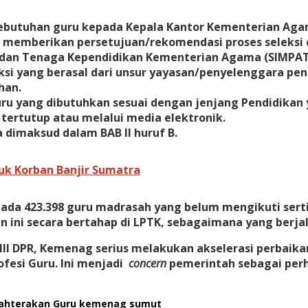
ebutuhan guru kepada Kepala Kantor Kementerian Ag
memberikan persetujuan/rekomendasi proses seleksi c
 dan Tenaga Kependidikan Kementerian Agama (SIMPAT
ksi yang berasal dari unsur yayasan/penyelenggara pe
han.
u yang dibutuhkan sesuai dengan jenjang Pendidikan y
tertutup atau melalui media elektronik.
a dimaksud dalam BAB II huruf B.
uk Korban Banjir Sumatra
da 423.398 guru madrasah yang belum mengikuti serti
n ini secara bertahap di LPTK, sebagaimana yang berjala
I DPR, Kemenag serius melakukan akselerasi perbaikan 
ofesi Guru. Ini menjadi
concern
pemerintah sebagai perha
jahterakan Guru
kemenag sumut