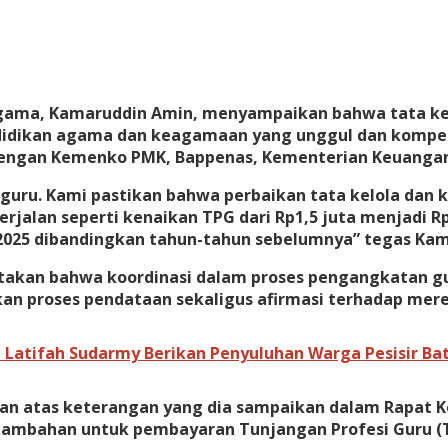
n Agama, Kamaruddin Amin, menyampaikan bahwa tata k
idikan agama dan keagamaan yang unggul dan kompetit
 dengan Kemenko PMK, Bappenas, Kementerian Keuangan,
 guru. Kami pastikan bahwa perbaikan tata kelola dan
jalan seperti kenaikan TPG dari Rp1,5 juta menjadi Rp2 
25 dibandingkan tahun-tahun sebelumnya” tegas Kamar
takan bahwa koordinasi dalam proses pengangkatan g
an proses pendataan sekaligus afirmasi terhadap mer
n Latifah Sudarmy Berikan Penyuluhan Warga Pesisir Ba
an atas keterangan yang dia sampaikan dalam Rapat K
n tambahan untuk pembayaran Tunjangan Profesi Guru 