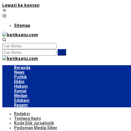
Lewati ke konten
Sitemap
Beranda
News
Politik
Ekbis
Hukum
Sumut
Medan
Edukasi
Ragam
Redaksi
Tentang Kami
Kode Etik Jurnalistik
Pedoman Media Siber