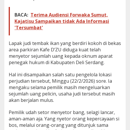
k
a
t
BACA:
Terima Audiensi Forwaka Sumut,
o
Kajatisu Sampaikan tidak Ada Informasi
k
'Tersumbat'
n
u
m
Lapak judi tembak ikan yang berdiri kokoh di bekas
P
area parkiran Kafe D’ZU diduga kuat telah
o
menyetor sejumlah uang kepada oknum aparat
l
r
penegak hukum di Kabupaten Deli Serdang.
e
s
Hal ini disampaikan salah satu pengelola lokasi
D
perjudian tersebut, Minggu (22/2/2026) sore. Ia
S
mengaku selama pemilik masih mengeluarkan
sejumlah uang pelicin, usaha judi tersebut masih
akan berjalan mulus.
Pemilik udah setor menyetor bang, selagi lancar,
aman-aman aja. Yang nyetor orang kepercayaan si
bos, melalui orang-orang yang ditunjuk sama