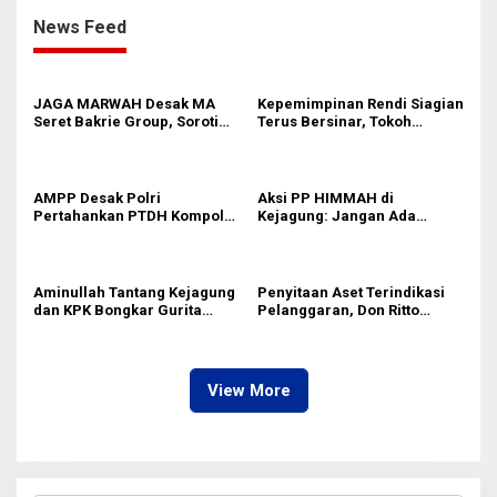
News Feed
JAGA MARWAH Desak MA
Kepemimpinan Rendi Siagian
Seret Bakrie Group, Soroti
Terus Bersinar, Tokoh
Kejanggalan Vonis Kasus
Pemuda Karo Pimpin PKN
PET
MJA Kota Medan
AMPP Desak Polri
Aksi PP HIMMAH di
Pertahankan PTDH Kompol
Kejagung: Jangan Ada
DK dan Tolak Upaya Banding
Perlakuan Istimewa dalam
Kasus Febrie Adriansyah
Aminullah Tantang Kejagung
Penyitaan Aset Terindikasi
dan KPK Bongkar Gurita
Pelanggaran, Don Ritto
Korupsi Rp1.000 Triliun: Kejar
Pastikan Praperadilan Atas
Aktor Intelektual dan
Dasar Pengakuan Kliennya
Jaringannya!
View More