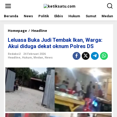
L
e
w
a
Beranda
News
Politik
Ekbis
Hukum
Sumut
Medan
t
i
k
Homepage
/
Headline
L
e
e
Leluasa Buka Judi Tembak Ikan, Warga:
k
l
o
u
Akui diduga dekat oknum Polres DS
n
a
t
s
Redaksi2
24 Februari 2026
Headline
,
Hukum
,
Medan
,
News
e
a
n
B
u
k
a
J
u
d
i
T
e
m
b