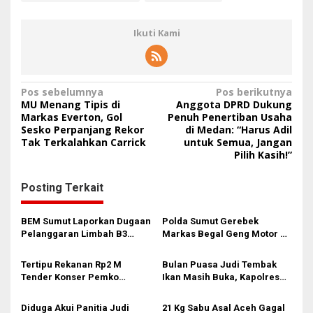
Ikuti Kami
N
Pos sebelumnya
Pos berikutnya
MU Menang Tipis di
Anggota DPRD Dukung
a
Markas Everton, Gol
Penuh Penertiban Usaha
Sesko Perpanjang Rekor
di Medan: “Harus Adil
v
Tak Terkalahkan Carrick
untuk Semua, Jangan
i
Pilih Kasih!”
g
Posting Terkait
a
s
BEM Sumut Laporkan Dugaan
Polda Sumut Gerebek
i
Pelanggaran Limbah B3
Markas Begal Geng Motor di
Klinik Romauli ZR ke Polda
Marelan, 8 Pelaku Ditangkap
p
Sumut
dan 3 Ditembak
Tertipu Rekanan Rp2 M
Bulan Puasa Judi Tembak
o
Tender Konser Pemko
Ikan Masih Buka, Kapolres
s
Medan, Laporan David 3
Tanah Karo Diduga Tutup
Tahun Mangkrak di Poldasu
Mata
Diduga Akui Panitia Judi
21 Kg Sabu Asal Aceh Gagal