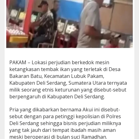
a
k
I
k
a
n
,
W
a
r
g
PAKAM – Lokasi perjudian berkedok mesin
a
ketangkasan tembak ikan yang terletak di Desa
:
Bakaran Batu, Kecamatan Lubuk Pakam,
A
k
Kabupaten Deli Serdang, Sumatera Utara ternyata
u
milik seorang etnis keturunan yang disebut-sebut
i
berpengaruh di Kabupaten Deli Serdang.
d
i
Pria yang dikabarkan bernama Akui ini disebut-
d
u
sebut dengan para petinggi kepolisian di Polres
g
Deli Serdang sehingga bisnis perjudian miliknya
a
yang tak jauh dari tempat ibadah masih aman
d
meski beroperasi di bulan suci Ramadhan.
e