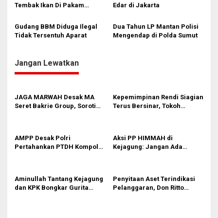
Tembak Ikan Di Pakam
Edar di Jakarta
Tantang Aparat
Gudang BBM Diduga Ilegal
Dua Tahun LP Mantan Polisi
Tidak Tersentuh Aparat
Mengendap di Polda Sumut
Jangan Lewatkan
JAGA MARWAH Desak MA
Kepemimpinan Rendi Siagian
Seret Bakrie Group, Soroti
Terus Bersinar, Tokoh
Kejanggalan Vonis Kasus
Pemuda Karo Pimpin PKN
PET
MJA Kota Medan
AMPP Desak Polri
Aksi PP HIMMAH di
Pertahankan PTDH Kompol
Kejagung: Jangan Ada
DK dan Tolak Upaya Banding
Perlakuan Istimewa dalam
Kasus Febrie Adriansyah
Aminullah Tantang Kejagung
Penyitaan Aset Terindikasi
dan KPK Bongkar Gurita
Pelanggaran, Don Ritto
Korupsi Rp1.000 Triliun: Kejar
Pastikan Praperadilan Atas
Aktor Intelektual dan
Dasar Pengakuan Kliennya
Jaringannya!