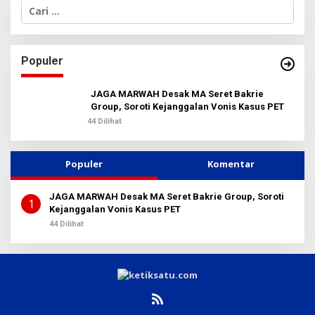
C
a
r
i
u
Populer
n
t
u
JAGA MARWAH Desak MA Seret Bakrie
k
Group, Soroti Kejanggalan Vonis Kasus PET
:
44 Dilihat
Populer
Komentar
JAGA MARWAH Desak MA Seret Bakrie Group, Soroti
1
Kejanggalan Vonis Kasus PET
44 Dilihat