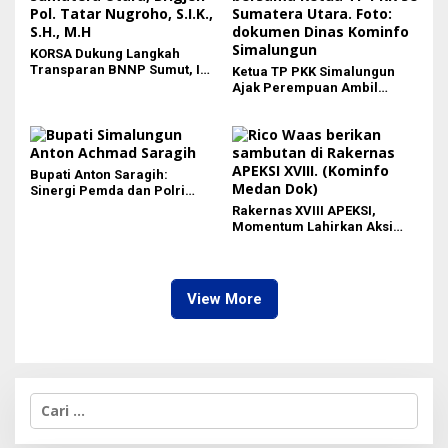
KORSA Dukung Langkah
Transparan BNNP Sumut, Isu
Ketua TP PKK Simalungun
Barang Bukti 1,5 Kg Diminta
Ajak Perempuan Ambil
Tak Digiring Opini
Peran Lebih Besar dalam
Pembangunan
Bupati Anton Saragih:
Sinergi Pemda dan Polri
Kunci Stabilitas Keamanan
Rakernas XVIII APEKSI,
Simalungun
Momentum Lahirkan Aksi
Nyata Bukan Sekadar Kertas!
View More
C
a
r