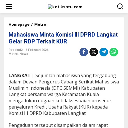
L
e
w
a
t
Homepage
/
Metro
M
i
a
k
Mahasiswa Minta Komisi III DPRD Langkat
h
e
a
Gelar RDP Terkait KUR
k
s
o
i
Redaksi2
6 Februari 2026
n
Metro
,
News
s
t
w
e
a
n
M
LANGKAT
| Sejumlah mahasiswa yang tergabung
i
n
dalam Dewan Pengurus Cabang Serikat Mahasiswa
t
Muslimin Indonesia (DPC SEMMI) Kabupaten
a
Langkat bersama warga Kecamatan Kuala
K
mengadukan dugaan ketidaksesuaian prosedur
o
penyaluran Kredit Usaha Rakyat (KUR) kepada
m
i
Komisi III DPRD Kabupaten Langkat.
s
i
Pengaduan tersebut disampaikan dalam rapat
I