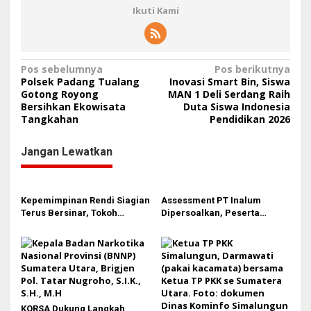
Ikuti Kami
N
Pos sebelumnya
Pos berikutnya
Polsek Padang Tualang
Inovasi Smart Bin, Siswa
a
Gotong Royong
MAN 1 Deli Serdang Raih
Bersihkan Ekowisata
Duta Siswa Indonesia
v
Tangkahan
Pendidikan 2026
i
g
Jangan Lewatkan
a
s
Kepemimpinan Rendi Siagian
Assessment PT Inalum
i
Terus Bersinar, Tokoh
Dipersoalkan, Peserta
p
Pemuda Karo Pimpin PKN
Pertanyakan Dasar
MJA Kota Medan
Penentuan Kelulusan
o
s
KORSA Dukung Langkah