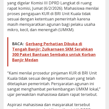
yang digelar Komisi III DPRD Langkat di ruang
I
rapat komisi, Jumat (6/2/2026). Mahasiswa menilai
I
D
proses pengajuan KUR di BRI Unit Kuala tidak
P
sesuai dengan ketentuan pemerintah karena
R
masih mensyaratkan agunan bagi pelaku usaha
D
mikro, kecil, dan menengah (UMKM).
L
a
n
g
BACA:
Gerbang Perhatian Dibuka di
k
Tengah Banjir: Zulkarnaen SKM Serahkan
a
300 Paket Bantuan Sembako untuk Korban
t
Banjir Medan
G
e
l
“Kami menilai prosedur pinjaman KUR di BRI Unit
a
Kuala tidak sesuai dengan ketentuan yang telah
r
R
ditetapkan pemerintah. Persyaratan agunan ini
D
sangat menghambat perkembangan UMKM lokal,”
P
ujar perwakilan mahasiswa dalam rapat tersebut.
T
e
Aspirasi mahasiswa dan masyarakat tersebut
r
k