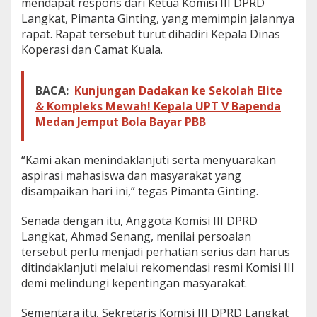
mendapat respons dari Ketua Komisi III DPRD
a
Langkat, Pimanta Ginting, yang memimpin jalannya
i
rapat. Rapat tersebut turut dihadiri Kepala Dinas
t
Koperasi dan Camat Kuala.
K
U
R
BACA:
Kunjungan Dadakan ke Sekolah Elite
& Kompleks Mewah! Kepala UPT V Bapenda
Medan Jemput Bola Bayar PBB
“Kami akan menindaklanjuti serta menyuarakan
aspirasi mahasiswa dan masyarakat yang
disampaikan hari ini,” tegas Pimanta Ginting.
Senada dengan itu, Anggota Komisi III DPRD
Langkat, Ahmad Senang, menilai persoalan
tersebut perlu menjadi perhatian serius dan harus
ditindaklanjuti melalui rekomendasi resmi Komisi III
demi melindungi kepentingan masyarakat.
Sementara itu, Sekretaris Komisi III DPRD Langkat