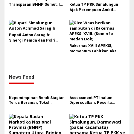
Transparan BNNP Sumut, Isu
Ketua TP PKK Simalungun
Barang Bukti 1,5 Kg Diminta
Ajak Perempuan Ambil
Tak Digiring Opini
Peran Lebih Besar dalam
Pembangunan
Bupati Anton Saragih:
Sinergi Pemda dan Polri
Kunci Stabilitas Keamanan
Rakernas XVIII APEKSI,
Simalungun
Momentum Lahirkan Aksi
Nyata Bukan Sekadar Kertas!
News Feed
Kepemimpinan Rendi Siagian
Assessment PT Inalum
Terus Bersinar, Tokoh
Dipersoalkan, Peserta
Pemuda Karo Pimpin PKN
Pertanyakan Dasar
MJA Kota Medan
Penentuan Kelulusan