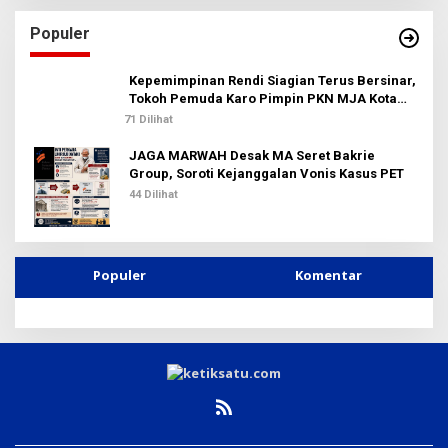
i
u
Populer
n
t
u
Kepemimpinan Rendi Siagian Terus Bersinar,
k
Tokoh Pemuda Karo Pimpin PKN MJA Kota
:
Medan
71 Dilihat
JAGA MARWAH Desak MA Seret Bakrie
Group, Soroti Kejanggalan Vonis Kasus PET
44 Dilihat
Populer
Komentar