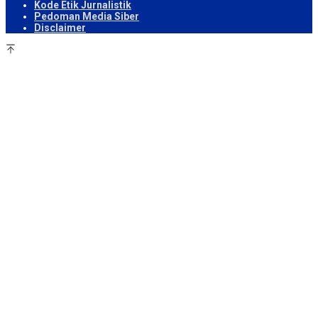
Kode Etik Jurnalistik
Pedoman Media Siber
Disclaimer