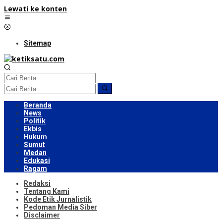
Lewati ke konten
Sitemap
Beranda
News
Politik
Ekbis
Hukum
Sumut
Medan
Edukasi
Ragam
Redaksi
Tentang Kami
Kode Etik Jurnalistik
Pedoman Media Siber
Disclaimer