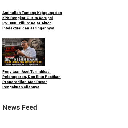
Aminullah Tantang Kejagung dan
KPK Bongkar Gurita Korupsi
Rp1.000 Triliun: Kejar Aktor
Intelektual dan Jaringannya!
Penyitaan Aset Terindikasi
Pelanggaran, Don Ritto Pastikan
Praperadilan Atas Dasar
Pengakuan Kliennya
News Feed