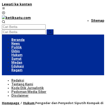
Lewati ke konten
Sitemap
Beranda
News
Politik
Ekbis
Hukum
Sumut
Medan
Edukasi
Ragam
Redaksi
Tentang Kami
Kode Etik Jurnalistik
Pedoman Media Siber
Disclaimer
Homepage
/
Hukum
Pengedar dan Penyedot Siputih Kompak di