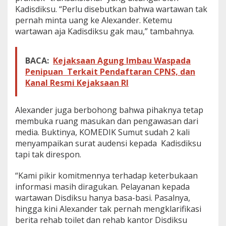
l
Kadisdiksu. “Perlu disebutkan bahwa wartawan tak
i
pernah minta uang ke Alexander. Ketemu
n
g
wartawan aja Kadisdiksu gak mau,” tambahnya.
g
a
BACA:
Kejaksaan Agung Imbau Waspada
Penipuan Terkait Pendaftaran CPNS, dan
Kanal Resmi Kejaksaan RI
Alexander juga berbohong bahwa pihaknya tetap
membuka ruang masukan dan pengawasan dari
media. Buktinya, KOMEDIK Sumut sudah 2 kali
menyampaikan surat audensi kepada Kadisdiksu
tapi tak direspon.
“Kami pikir komitmennya terhadap keterbukaan
informasi masih diragukan. Pelayanan kepada
wartawan Disdiksu hanya basa-basi. Pasalnya,
hingga kini Alexander tak pernah mengklarifikasi
berita rehab toilet dan rehab kantor Disdiksu