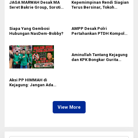
JAGA MARWAH Desak MA
Kepemimpinan Rendi Siagian
Seret Bakrie Group, Soroti
Terus Bersinar, Tokoh
Kejanggalan Vonis Kasus
Pemuda Karo Pimpin PKN
PET
MJA Kota Medan
Siapa Yang Gembosi
AMPP Desak Polri
Hubungan NasDem-Bobby?
Pertahankan PTDH Kompol
DK dan Tolak Upaya Banding
Aminullah Tantang Kejagung
dan KPK Bongkar Gurita
Korupsi Rp1.000 Triliun: Kejar
Aktor Intelektual dan
Jaringannya!
Aksi PP HIMMAH di
Kejagung: Jangan Ada
Perlakuan Istimewa dalam
Kasus Febrie Adriansyah
View More