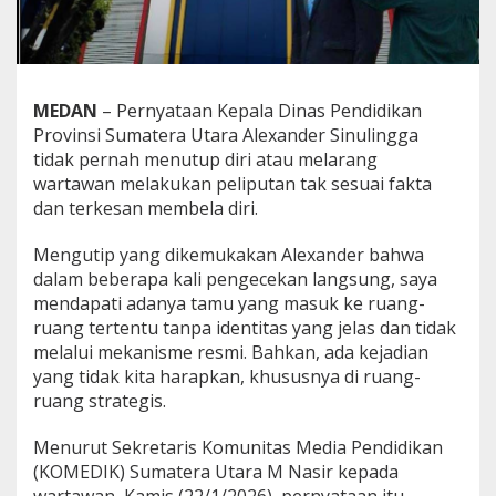
e
M
e
d
i
MEDAN
– Pernyataan Kepala Dinas Pendidikan
a
Provinsi Sumatera Utara Alexander Sinulingga
D
i
tidak pernah menutup diri atau melarang
a
wartawan melakukan peliputan tak sesuai fakta
n
dan terkesan membela diri.
g
g
Mengutip yang dikemukakan Alexander bahwa
a
p
dalam beberapa kali pengecekan langsung, saya
P
mendapati adanya tamu yang masuk ke ruang-
e
ruang tertentu tanpa identitas yang jelas dan tidak
m
melalui mekanisme resmi. Bahkan, ada kejadian
b
yang tidak kita harapkan, khususnya di ruang-
o
h
ruang strategis.
o
n
Menurut Sekretaris Komunitas Media Pendidikan
g
(KOMEDIK) Sumatera Utara M Nasir kepada
a
n