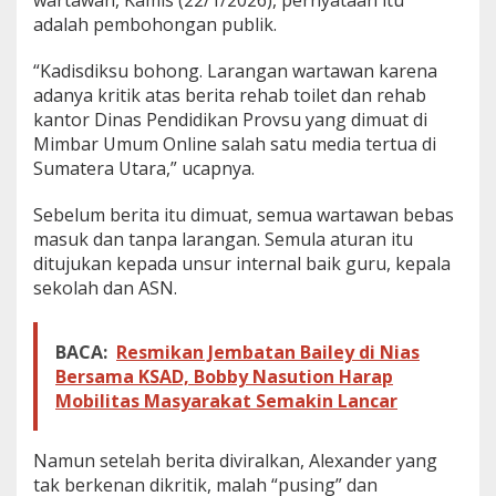
wartawan, Kamis (22/1/2026), pernyataan itu
P
adalah pembohongan publik.
u
b
“Kadisdiksu bohong. Larangan wartawan karena
l
adanya kritik atas berita rehab toilet dan rehab
i
kantor Dinas Pendidikan Provsu yang dimuat di
k
,
Mimbar Umum Online salah satu media tertua di
K
Sumatera Utara,” ucapnya.
e
j
Sebelum berita itu dimuat, semua wartawan bebas
a
masuk dan tanpa larangan. Semula aturan itu
t
i
ditujukan kepada unsur internal baik guru, kepala
S
sekolah dan ASN.
u
m
u
BACA:
Resmikan Jembatan Bailey di Nias
t
Bersama KSAD, Bobby Nasution Harap
D
i
Mobilitas Masyarakat Semakin Lancar
d
e
s
Namun setelah berita diviralkan, Alexander yang
a
tak berkenan dikritik, malah “pusing” dan