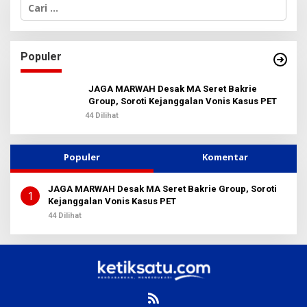
C
a
r
i
u
Populer
n
t
u
JAGA MARWAH Desak MA Seret Bakrie
k
Group, Soroti Kejanggalan Vonis Kasus PET
:
44 Dilihat
Populer
Komentar
JAGA MARWAH Desak MA Seret Bakrie Group, Soroti
1
Kejanggalan Vonis Kasus PET
44 Dilihat