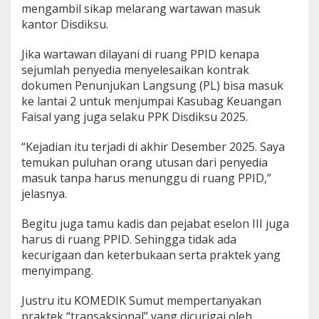
k
mengambil sikap melarang wartawan masuk
P
kantor Disdiksu.
r
o
s
Jika wartawan dilayani di ruang PPID kenapa
e
sejumlah penyedia menyelesaikan kontrak
s
dokumen Penunjukan Langsung (PL) bisa masuk
K
ke lantai 2 untuk menjumpai Kasubag Keuangan
a
Faisal yang juga selaku PPK Disdiksu 2025.
s
u
s
“Kejadian itu terjadi di akhir Desember 2025. Saya
A
temukan puluhan orang utusan dari penyedia
l
masuk tanpa harus menunggu di ruang PPID,”
e
jelasnya.
x
a
n
Begitu juga tamu kadis dan pejabat eselon III juga
d
harus di ruang PPID. Sehingga tidak ada
e
kecurigaan dan keterbukaan serta praktek yang
r
menyimpang.
S
i
n
Justru itu KOMEDIK Sumut mempertanyakan
u
praktek “transaksional” yang dicurigai oleh