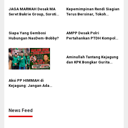
i
p
JAGA MARWAH Desak MA
Kepemimpinan Rendi Siagian
Seret Bakrie Group, Soroti
Terus Bersinar, Tokoh
o
Kejanggalan Vonis Kasus
Pemuda Karo Pimpin PKN
s
PET
MJA Kota Medan
Siapa Yang Gembosi
AMPP Desak Polri
Hubungan NasDem-Bobby?
Pertahankan PTDH Kompol
DK dan Tolak Upaya Banding
Aminullah Tantang Kejagung
dan KPK Bongkar Gurita
Korupsi Rp1.000 Triliun: Kejar
Aktor Intelektual dan
Jaringannya!
Aksi PP HIMMAH di
Kejagung: Jangan Ada
Perlakuan Istimewa dalam
Kasus Febrie Adriansyah
News Feed