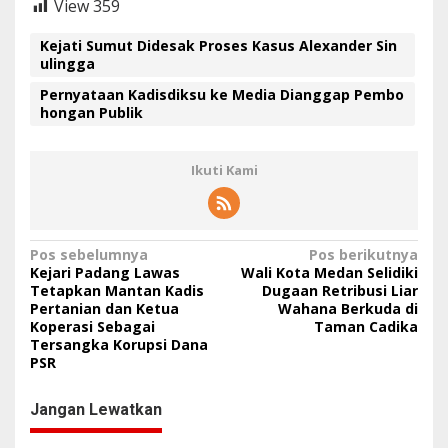
View
359
Kejati Sumut Didesak Proses Kasus Alexander Sin
ulingga
Pernyataan Kadisdiksu ke Media Dianggap Pembo
hongan Publik
Ikuti Kami
N
Pos sebelumnya
Pos berikutnya
Kejari Padang Lawas
Wali Kota Medan Selidiki
a
Tetapkan Mantan Kadis
Dugaan Retribusi Liar
Pertanian dan Ketua
Wahana Berkuda di
v
Koperasi Sebagai
Taman Cadika
i
Tersangka Korupsi Dana
PSR
g
a
Jangan Lewatkan
s