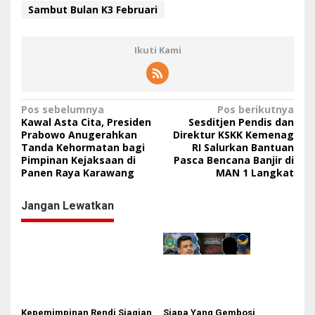
Sambut Bulan K3 Februari
Ikuti Kami
N
Pos sebelumnya
Pos berikutnya
Kawal Asta Cita, Presiden
Sesditjen Pendis dan
a
Prabowo Anugerahkan
Direktur KSKK Kemenag
Tanda Kehormatan bagi
RI Salurkan Bantuan
v
Pimpinan Kejaksaan di
Pasca Bencana Banjir di
i
Panen Raya Karawang
MAN 1 Langkat
g
Jangan Lewatkan
a
s
i
p
o
s
Kepemimpinan Rendi Siagian
Siapa Yang Gembosi