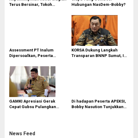
Terus Bersinar, Tokoh
Hubungan NasDem-Bobby?
Pemuda Karo Pimpin PKN
MJA Kota Medan
Assessment PT Inalum
KORSA Dukung Langkah
Dipersoalkan, Peserta
Transparan BNNP Sumut, Isu
Pertanyakan Dasar
Barang Bukti 1,5 Kg Diminta
Penentuan Kelulusan
Tak Digiring Opini
GAMKI Apresiasi Gerak
Di hadapan Peserta APEKSI,
Cepat Gubsu Pulangkan
Bobby Nasution Tunjukkan
Kontingen Pesparawi Sumut
Hasil Pembangunan Kota
Lewat Extra Flight
Medan di Eranya
News Feed