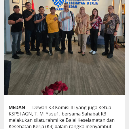
,
D
e
w
a
n
K
3
K
o
m
i
s
i
I
I
I
S
i
l
MEDAN
— Dewan K3 Komisi III yang juga Ketua
a
t
KSPSI AGN, T. M. Yusuf , bersama Sahabat K3
u
melakukan silaturahmi ke Balai Keselamatan dan
r
Kesehatan Kerja (K3) dalam rangka menyambut
a