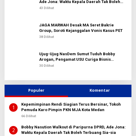
Ade Jona: Waktu Kepala Daerah Tak Boleh
Terbuang Sia-sia
43 Dilihat
JAGA MARWAH Desak MA Seret Bakrie
Group, Soroti Kejanggalan Vonis Kasus PET
38 Dilihat
Ujug-Ujug NasDem Sumut Tuduh Bobby
Arogan, Pengamat USU Curiga Bisnis
Reklame
30 Dilihat
Populer
Komentar
Kepemimpinan Rendi Siagian Terus Bersinar, Tokoh
1
Pemuda Karo Pimpin PKN MJA Kota Medan
66 Dilihat
Bobby Nasution Walkout di Paripurna DPRD, Ade Jona:
2
Waktu Kepala Daerah Tak Boleh Terbuang Sia-sia