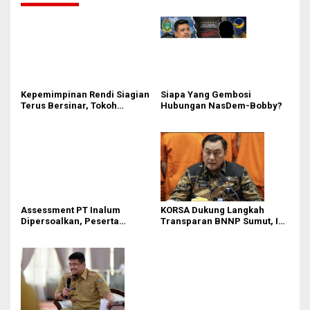
Kepemimpinan Rendi Siagian
Siapa Yang Gembosi
Terus Bersinar, Tokoh
Hubungan NasDem-Bobby?
Pemuda Karo Pimpin PKN
MJA Kota Medan
Assessment PT Inalum
KORSA Dukung Langkah
Dipersoalkan, Peserta
Transparan BNNP Sumut, Isu
Pertanyakan Dasar
Barang Bukti 1,5 Kg Diminta
Penentuan Kelulusan
Tak Digiring Opini