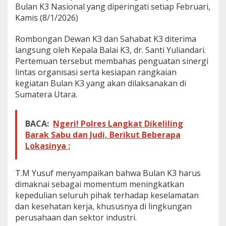
Bulan K3 Nasional yang diperingati setiap Februari,
h
Kamis (8/1/2026)
m
i
k
Rombongan Dewan K3 dan Sahabat K3 diterima
e
langsung oleh Kepala Balai K3, dr. Santi Yuliandari.
B
Pertemuan tersebut membahas penguatan sinergi
a
lintas organisasi serta kesiapan rangkaian
l
a
kegiatan Bulan K3 yang akan dilaksanakan di
i
Sumatera Utara.
K
3
BACA:
Ngeri! Polres Langkat Dikeliling
Barak Sabu dan Judi, Berikut Beberapa
Lokasinya :
T.M Yusuf menyampaikan bahwa Bulan K3 harus
dimaknai sebagai momentum meningkatkan
kepedulian seluruh pihak terhadap keselamatan
dan kesehatan kerja, khususnya di lingkungan
perusahaan dan sektor industri.