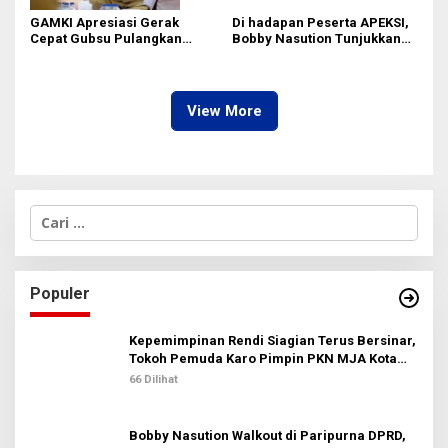
GAMKI Apresiasi Gerak
Di hadapan Peserta APEKSI,
Cepat Gubsu Pulangkan
Bobby Nasution Tunjukkan
Kontingen Pesparawi Sumut
Hasil Pembangunan Kota
Lewat Extra Flight
Medan di Eranya
View More
C
a
r
i
u
Populer
n
t
u
Kepemimpinan Rendi Siagian Terus Bersinar,
k
Tokoh Pemuda Karo Pimpin PKN MJA Kota
:
Medan
66 Dilihat
Bobby Nasution Walkout di Paripurna DPRD,