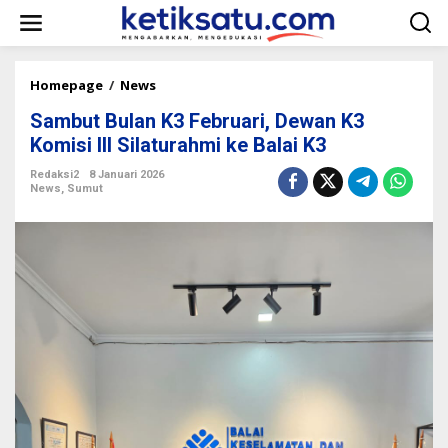
L
e
w
a
t
Homepage
/
News
S
i
a
k
Sambut Bulan K3 Februari, Dewan K3
m
e
b
Komisi III Silaturahmi ke Balai K3
k
u
o
t
Redaksi2
8 Januari 2026
n
News
,
Sumut
B
t
u
e
l
n
a
n
K
3
F
e
b
r
u
a
r
i