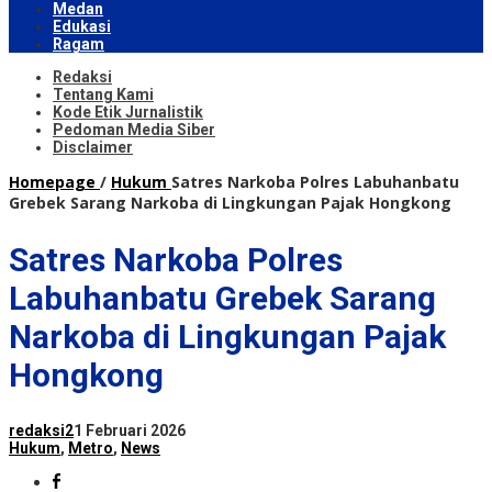
Medan
Edukasi
Ragam
Redaksi
Tentang Kami
Kode Etik Jurnalistik
Pedoman Media Siber
Disclaimer
Homepage
/
Hukum
Satres Narkoba Polres Labuhanbatu
Grebek Sarang Narkoba di Lingkungan Pajak Hongkong
Satres Narkoba Polres
Labuhanbatu Grebek Sarang
Narkoba di Lingkungan Pajak
Hongkong
redaksi2
1 Februari 2026
Hukum
,
Metro
,
News