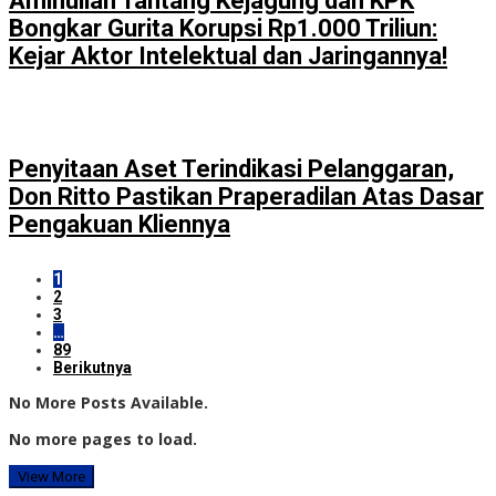
Aminullah Tantang Kejagung dan KPK
Bongkar Gurita Korupsi Rp1.000 Triliun:
Kejar Aktor Intelektual dan Jaringannya!
Penyitaan Aset Terindikasi Pelanggaran,
Don Ritto Pastikan Praperadilan Atas Dasar
Pengakuan Kliennya
1
2
3
…
89
Berikutnya
No More Posts Available.
No more pages to load.
View More