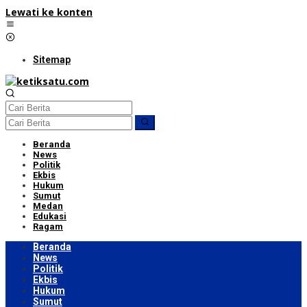
Lewati ke konten
Sitemap
Beranda
News
Politik
Ekbis
Hukum
Sumut
Medan
Edukasi
Ragam
Beranda
News
Politik
Ekbis
Hukum
Sumut