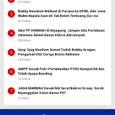
52 Dilihat
Bobby Nasution Walkout di Paripurna DPRD, Ade Jona:
3
Waktu Kepala Daerah Tak Boleh Terbuang Sia-sia
35 Dilihat
Aksi PP HIMMAH di Kejagung: Jangan Ada Perlakuan
4
Istimewa dalam Kasus Febrie Adriansyah
28 Dilihat
Ujug-Ujug NasDem Sumut Tuduh Bobby Arogan,
5
Pengamat USU Curiga Bisnis Reklame
22 Dilihat
AMPP Desak Polri Pertahankan PTDH Kompol DK dan
6
Tolak Upaya Banding
14 Dilihat
JAGA MARWAH Desak MA Seret Bakrie Group, Soroti
7
Kejanggalan Vonis Kasus PET
6 Dilihat