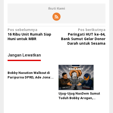
Ikuti Kami
N
Pos sebelumnya
Pos berikutnya
16 Ribu Unit Rumah Siap
Peringati HUT ke-64,
a
Huni untuk MBR
Bank Sumut Gelar Donor
Darah untuk Sesama
v
i
Jangan Lewatkan
g
a
s
Bobby Nasution Walkout di
Paripurna DPRD, Ade Jona:
i
Waktu Kepala Daerah Tak
p
Boleh Terbuang Sia-sia
o
Ujug-Ujug NasDem Sumut
Tuduh Bobby Arogan,
s
Pengamat USU Curiga Bisnis
Reklame