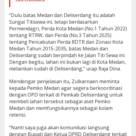
t
u
“Dulu batas Medan dan Deliserdang itu adalah
T
Sungai Titisewa ini, tetapi berdasarkan
o
l
Permendagri, Perda Kota Medan (No.1 Tahun 2022)
B
tentang RTRW, dan Perda (No.3 Tahun 2025)
a
tentang Pencabutan Perda RDTR dan Zonasi Kota
n
Medan Tahun 2015-2035, batas Medan dan
d
a
Deliserdang sudah berpindah ke Jalan Titi Sewa ini.
r
Dengan begitu, lahan ini bukan lagi di Kota Medan,
S
melainkan sudah di Deliserdang,” ucap Raja Dina.
e
l
Mendengar penjelasan itu, Zulkarnaen meminta
a
m
kepada Pemko Medan agar segera berkoordinasi
a
dengan OPD terkait di Pemkab Deliserdang untuk
t
membeli lahan tersebut sebagai aset Pemko
B
Medan dan memfungsikannya sebagai kolam
u
retensi.
k
a
n
“Nanti saya juga akan komunikasi langsung
d
dengan Bupati dan Ketua DPRD Deliserdang terkait