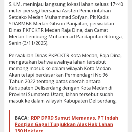
S.K.M, meninjau langsung lokasi lahan seluas 17×40
n
L
meter persegi bersama Asisten Pemerintahan
a
Setdako Medan Muhammad Sofyan, Plt Kadis
h
SDABMBK Medan Gibson Panjaitan, perwakilan
a
Dinas PKPCKTR Medan Raja Dina, dan Camat
n
Medan Tembung Muhammad Pandapotan Ritonga,
P
e
Senin (3/11/2025).
n
a
Perwakilan Dinas PKPCKTR Kota Medan, Raja Dina,
n
mengatakan bahwa awalnya lahan tersebut
g
memang masuk ke dalam wilayah Kota Medan.
a
n
Akan tetapi berdasarkan Permendagri No.96
a
Tahun 2022 tentang batas daerah antara
n
Kabupaten Deliserdang dengan Kota Medan di
B
Provinsi Sumatera Utara, lahan tersebut sudah
a
n
masuk ke dalam wilayah Kabupaten Deliserdang.
j
i
r
BACA:
RDP DPRD Sumut Memanas, PT Indah
P
Pontjan Gagal Tunjukkan Alas Hak Lahan
i
150 Hektare
n