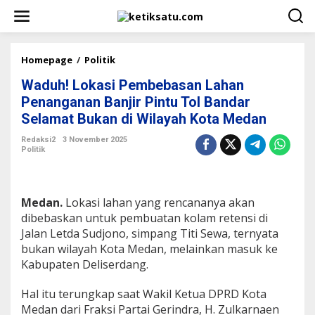
L
e
w
a
t
Homepage
/
Politik
W
i
a
k
Waduh! Lokasi Pembebasan Lahan
d
e
u
Penanganan Banjir Pintu Tol Bandar
k
h
Selamat Bukan di Wilayah Kota Medan
o
!
n
L
Redaksi2
3 November 2025
t
o
Politik
e
k
n
a
s
i
Medan.
Lokasi lahan yang rencananya akan
P
dibebaskan untuk pembuatan kolam retensi di
e
Jalan Letda Sudjono, simpang Titi Sewa, ternyata
m
bukan wilayah Kota Medan, melainkan masuk ke
b
e
Kabupaten Deliserdang.
b
a
Hal itu terungkap saat Wakil Ketua DPRD Kota
s
Medan dari Fraksi Partai Gerindra, H. Zulkarnaen
a