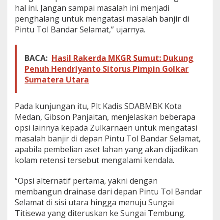
i
hal ini. Jangan sampai masalah ini menjadi
W
penghalang untuk mengatasi masalah banjir di
i
l
Pintu Tol Bandar Selamat,” ujarnya.
a
y
a
BACA:
Hasil Rakerda MKGR Sumut: Dukung
h
Penuh Hendriyanto Sitorus Pimpin Golkar
K
Sumatera Utara
o
t
a
Pada kunjungan itu, Plt Kadis SDABMBK Kota
M
e
Medan, Gibson Panjaitan, menjelaskan beberapa
d
opsi lainnya kepada Zulkarnaen untuk mengatasi
a
masalah banjir di depan Pintu Tol Bandar Selamat,
n
apabila pembelian aset lahan yang akan dijadikan
kolam retensi tersebut mengalami kendala.
“Opsi alternatif pertama, yakni dengan
membangun drainase dari depan Pintu Tol Bandar
Selamat di sisi utara hingga menuju Sungai
Titisewa yang diteruskan ke Sungai Tembung.