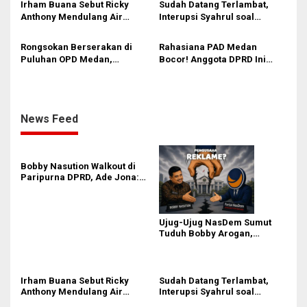
Irham Buana Sebut Ricky
Sudah Datang Terlambat,
Anthony Mendulang Air
Interupsi Syahrul soal
Terpercik Muka Sendiri
Kuorum Paripurna DPRD
Sumut Tak Diakui Fraksi PDIP
Rongsokan Berserakan di
Rahasiana PAD Medan
Puluhan OPD Medan,
Bocor! Anggota DPRD Ini
Anggota DPRD Minta BPKAD
Desak Bapenda Gerak Cepat
Segera Lelang Aset Tidak
dengan 5 Jurus Jitu
Produktif
Digitalisasi
News Feed
Bobby Nasution Walkout di
Paripurna DPRD, Ade Jona:
Waktu Kepala Daerah Tak
Boleh Terbuang Sia-sia
Ujug-Ujug NasDem Sumut
Tuduh Bobby Arogan,
Pengamat USU Curiga Bisnis
Reklame
Irham Buana Sebut Ricky
Sudah Datang Terlambat,
Anthony Mendulang Air
Interupsi Syahrul soal
Terpercik Muka Sendiri
Kuorum Paripurna DPRD