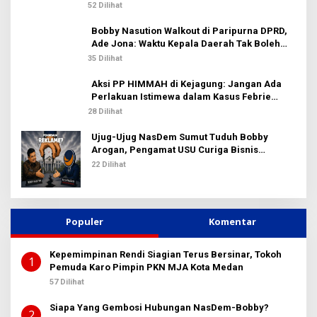
52 Dilihat
Bobby Nasution Walkout di Paripurna DPRD,
Ade Jona: Waktu Kepala Daerah Tak Boleh
Terbuang Sia-sia
35 Dilihat
Aksi PP HIMMAH di Kejagung: Jangan Ada
Perlakuan Istimewa dalam Kasus Febrie
Adriansyah
28 Dilihat
Ujug-Ujug NasDem Sumut Tuduh Bobby
Arogan, Pengamat USU Curiga Bisnis
Reklame
22 Dilihat
Populer
Komentar
Kepemimpinan Rendi Siagian Terus Bersinar, Tokoh
1
Pemuda Karo Pimpin PKN MJA Kota Medan
57 Dilihat
Siapa Yang Gembosi Hubungan NasDem-Bobby?
2