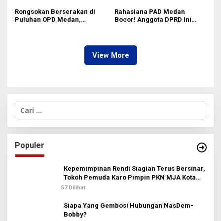
Sumut Tak Diakui Fraksi PDIP
Rongsokan Berserakan di
Rahasiana PAD Medan
Puluhan OPD Medan,
Bocor! Anggota DPRD Ini
Anggota DPRD Minta BPKAD
Desak Bapenda Gerak Cepat
Segera Lelang Aset Tidak
dengan 5 Jurus Jitu
Produktif
Digitalisasi
View More
C
a
r
i
u
Populer
n
t
u
Kepemimpinan Rendi Siagian Terus Bersinar,
k
Tokoh Pemuda Karo Pimpin PKN MJA Kota
:
Medan
57 Dilihat
Siapa Yang Gembosi Hubungan NasDem-
Bobby?