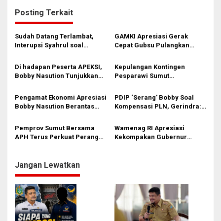
g
Posting Terkait
a
s
Sudah Datang Terlambat,
GAMKI Apresiasi Gerak
i
Interupsi Syahrul soal
Cepat Gubsu Pulangkan
Kuorum Paripurna DPRD
Kontingen Pesparawi Sumut
p
Sumut Tak Diakui Fraksi PDIP
Lewat Extra Flight
Di hadapan Peserta APEKSI,
Kepulangan Kontingen
o
Bobby Nasution Tunjukkan
Pesparawi Sumut
s
Hasil Pembangunan Kota
Terkendala, Bobby Nasution
Medan di Eranya
Langsung Ambil Langkah
Pengamat Ekonomi Apresiasi
PDIP ‘Serang’ Bobby Soal
Bobby Nasution Berantas
Kompensasi PLN, Gerindra:
Pungli di Kawasan Wisata,
Bela Rakyat Kok Dibilang
Dinilai Dongkrak PAD dan
Pencitraan
Pemprov Sumut Bersama
Wamenag RI Apresiasi
Citra Pariwisata Sumut
APH Terus Perkuat Perang
Kekompakan Gubernur
Melawan Narkoba, hingga
Bobby dan Wagub Surya
Larangan ASN Gunakan
Vape
Jangan Lewatkan