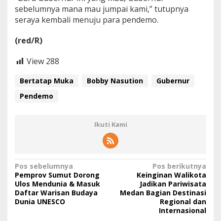
sebelumnya mana mau jumpai kami,” tutupnya
seraya kembali menuju para pendemo.
(red/R)
View
288
Bertatap Muka
Bobby Nasution
Gubernur
Pendemo
Ikuti Kami
N
Pos sebelumnya
Pos berikutnya
Pemprov Sumut Dorong
Keinginan Walikota
a
Ulos Mendunia & Masuk
Jadikan Pariwisata
Daftar Warisan Budaya
Medan Bagian Destinasi
v
Dunia UNESCO
Regional dan
i
Internasional