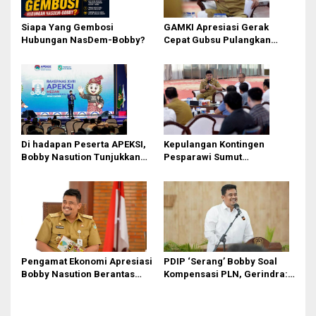
Siapa Yang Gembosi
GAMKI Apresiasi Gerak
Hubungan NasDem-Bobby?
Cepat Gubsu Pulangkan
Kontingen Pesparawi Sumut
Lewat Extra Flight
Di hadapan Peserta APEKSI,
Kepulangan Kontingen
Bobby Nasution Tunjukkan
Pesparawi Sumut
Hasil Pembangunan Kota
Terkendala, Bobby Nasution
Medan di Eranya
Langsung Ambil Langkah
Pengamat Ekonomi Apresiasi
PDIP ‘Serang’ Bobby Soal
Bobby Nasution Berantas
Kompensasi PLN, Gerindra:
Pungli di Kawasan Wisata,
Bela Rakyat Kok Dibilang
Dinilai Dongkrak PAD dan
Pencitraan
Citra Pariwisata Sumut