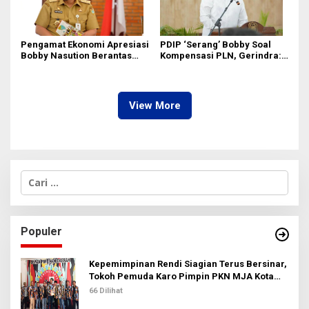
Pengamat Ekonomi Apresiasi
PDIP ‘Serang’ Bobby Soal
Bobby Nasution Berantas
Kompensasi PLN, Gerindra:
Pungli di Kawasan Wisata,
Bela Rakyat Kok Dibilang
Dinilai Dongkrak PAD dan
Pencitraan
Citra Pariwisata Sumut
View More
C
a
r
i
u
Populer
n
t
u
Kepemimpinan Rendi Siagian Terus Bersinar,
k
Tokoh Pemuda Karo Pimpin PKN MJA Kota
:
Medan
66 Dilihat