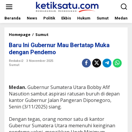
L
e
w
a
Beranda
News
Politik
Ekbis
Hukum
Sumut
Medan
t
i
k
Homepage
/
Sumut
B
e
a
Baru Ini Gubernur Mau Bertatap Muka
k
r
o
u
dengan Pendemo
n
I
t
n
Redaksi2
3 November 2025
Sumut
e
i
n
G
u
b
Medan.
Gubernur Sumatera Utara Bobby Afif
e
r
Nasution sambut aspirasi ratusan buruh di depan
n
kantor Gubernur Jalan Pangeran Diponegoro,
u
Senin (3/11/2025) siang.
r
M
Dengan tegas, orang nomor satu di kantor
a
u
Gubernur Sumatera Utara memenuhi keinginan
B