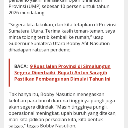
pendemo yakni, menaikkan Upah Minimum
e
Provinsi (UMP) sebesar 10 persen untuk tahun
r
2026 mendatang.
t
a
t
“Segera kita lakukan, dan kita tetapkan di Provinsi
a
Sumatera Utara. Terima kasih teman-teman, saya
p
minta tolong tertib kembali ke rumah,” ucap
M
Gubernur Sumatera Utara Bobby Afif Nasution
u
dihadapan ratusan pendemo.
k
a
d
e
BACA:
9 Ruas Jalan Provinsi di Simalungun
n
Segera Diperbaiki, Bupati Anton Saragih
g
Pastikan Pembangunan Dimulai Tahun Ini
a
n
P
Tak hanya itu, Bobby Nasution menegaskan
e
keluhan para buruh karena tingginya pungli juga
n
d
akan segera ditindak. “Masih tingginya pungli,
e
operasional meningkat, upah buruh yang ditekan,
m
mari kita jadikan persoalan kita, kita bentuk
o
satgas,” tegas Bobby Nasution.