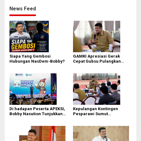
News Feed
Siapa Yang Gembosi
GAMKI Apresiasi Gerak
Hubungan NasDem-Bobby?
Cepat Gubsu Pulangkan
Kontingen Pesparawi Sumut
Lewat Extra Flight
Di hadapan Peserta APEKSI,
Kepulangan Kontingen
Bobby Nasution Tunjukkan
Pesparawi Sumut
Hasil Pembangunan Kota
Terkendala, Bobby Nasution
Medan di Eranya
Langsung Ambil Langkah