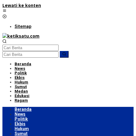
Lewati ke konten
Sitemap
Beranda
News
Politik
Ekbis
Hukum
Sumut
Medan
Edukasi
Ragam
Beranda
News
Politik
Ekbis
Hukum
Sumut