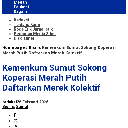
Medan
Edukasi
Ragam
Redaksi
Tentang Kami
Kode Etik Jurnalistik
Pedoman Media Siber
Disclaimer
Homepage
/
Bisnis
Kemenkum Sumut Sokong Koperasi
Merah Putih Daftarkan Merek Kolektif
Kemenkum Sumut Sokong
Koperasi Merah Putih
Daftarkan Merek Kolektif
redaksi2
6 Februari 2026
Bisnis
,
Sumut