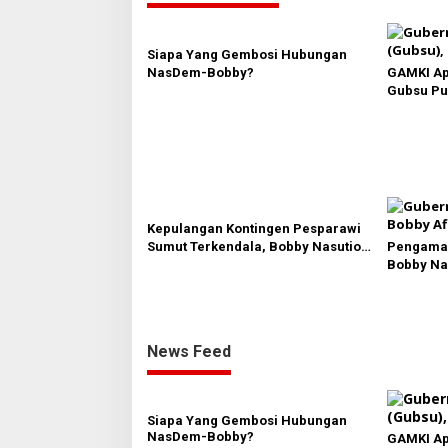
g
a
s
Siapa Yang Gembosi Hubungan
NasDem-Bobby?
GAMKI Ap
i
Gubsu Pu
p
Pesparawi
o
s
Kepulangan Kontingen Pesparawi
Sumut Terkendala, Bobby Nasution
Pengamat
Langsung Ambil Langkah
Bobby Nas
Kawasan W
PAD dan C
News Feed
Siapa Yang Gembosi Hubungan
NasDem-Bobby?
GAMKI Ap