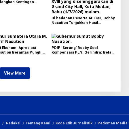
langkan Kontingen
 Sumut Lewat Extra Flight
Di hadapan Peserta APEKSI, Bobby
Nasution Tunjukkan Hasil
Pembangunan Kota Medan di
Eranya
 Ekonomi Apresiasi
PDIP ‘Serang’ Bobby Soal
ution Berantas Pungli di
Kompensasi PLN, Gerindra: Bela
isata, Dinilai Dongkrak
Rakyat Kok Dibilang Pencitraan
itra Pariwisata Sumut
View More
Redaksi
Tentang Kami
Kode Etik Jurnalistik
Pedoman Media 