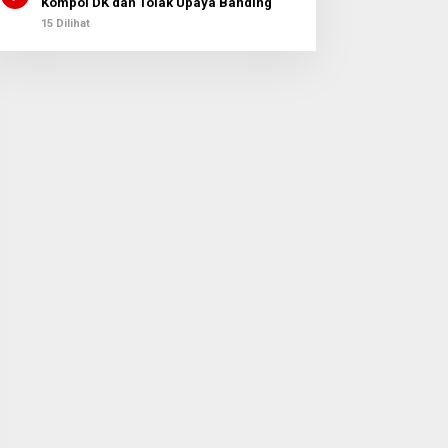
Kompol DK dan Tolak Upaya Banding
15 Dilihat