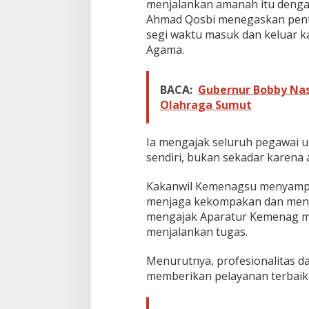
menjalankan amanah itu denga
n
k
Ahmad Qosbi menegaskan pentin
a
segi waktu masuk dan keluar k
n
Agama.
K
e
d
BACA:
Gubernur Bobby Nas
i
s
Olahraga Sumut
i
p
l
Ia mengajak seluruh pegawai u
i
sendiri, bukan sekadar karena 
n
a
Kakanwil Kemenagsu menyampa
n
menjaga kekompakan dan menja
d
a
mengajak Aparatur Kemenag men
n
menjalankan tugas.
K
i
Menurutnya, profesionalitas d
n
memberikan pelayanan terbaik
e
r
j