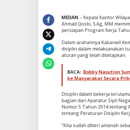
k
o
r
,
MEDAN
– Kepala Kantor Wilay
K
Ahmad Qosbi, S.Ag, MM memimp
a
persiapan Program Kerja Tahun
k
a
Dalam arahannya Kakanwil Ke
n
w
disiplin dalam melaksanakan tu
i
aturan yang telah ditetapkan.
l
K
e
BACA:
Bobby Nasution Sum
m
ke Masyarakat Secara Prib
e
n
a
Disiplin dalam bekerja teruta
g
bagian dari Aparatur Sipil Ne
s
u
Nomor 5 Tahun 2014 tentang A
T
tentang Peraturan Disiplin Ker
e
k
“Kita sudah diberi amanah seba
a