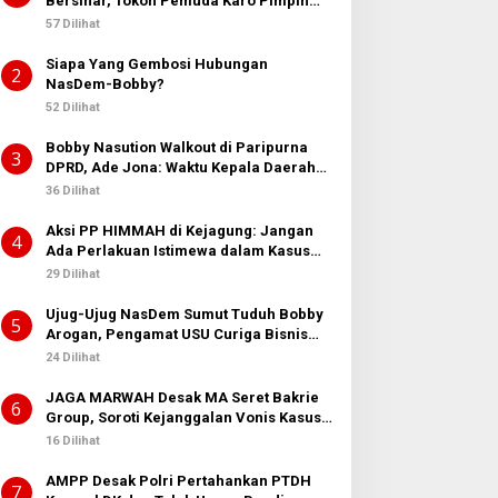
Bersinar, Tokoh Pemuda Karo Pimpin
PKN MJA Kota Medan
57 Dilihat
Siapa Yang Gembosi Hubungan
2
NasDem-Bobby?
52 Dilihat
Bobby Nasution Walkout di Paripurna
3
DPRD, Ade Jona: Waktu Kepala Daerah
Tak Boleh Terbuang Sia-sia
36 Dilihat
Aksi PP HIMMAH di Kejagung: Jangan
4
Ada Perlakuan Istimewa dalam Kasus
Febrie Adriansyah
29 Dilihat
Ujug-Ujug NasDem Sumut Tuduh Bobby
5
Arogan, Pengamat USU Curiga Bisnis
Reklame
24 Dilihat
JAGA MARWAH Desak MA Seret Bakrie
6
Group, Soroti Kejanggalan Vonis Kasus
PET
16 Dilihat
AMPP Desak Polri Pertahankan PTDH
7