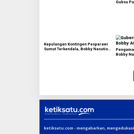
Gubsu Pu
Pesparawi
Kepulangan Kontingen Pesparawi
Sumut Terkendala, Bobby Nasution
Pengamat
Langsung Ambil Langkah
Bobby Nas
Kawasan W
PAD dan C
ketiksatu.com - mengabarkan, mengedukasi