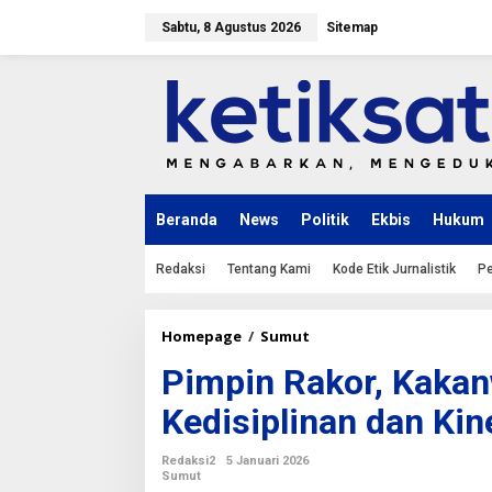
L
e
Sabtu, 8 Agustus 2026
Sitemap
w
a
t
i
k
e
k
o
n
Beranda
News
Politik
Ekbis
Hukum
t
e
n
Redaksi
Tentang Kami
Kode Etik Jurnalistik
Pe
Homepage
/
Sumut
P
i
Pimpin Rakor, Kaka
m
p
Kedisiplinan dan Kin
i
n
R
Redaksi2
5 Januari 2026
a
Sumut