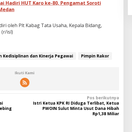
jai Hadiri HUT Karo ke-80, Pengamat Soroti
 Medan
diri oleh Plt Kabag Tata Usaha, Kepala Bidang,
r/isl)
Kedisiplinan dan Kinerja Pegawai
Pimpin Rakor
Ikuti Kami
Pos berikutnya
ai
Istri Ketua KPK RI Diduga Terlibat, Ketua
tebing
PWOIN Sulut Minta Usut Dana Hibah
Rp1,38 Miliar