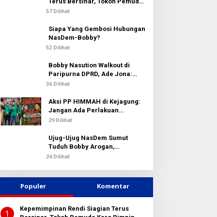
k
Terus Bersinar, Tokoh Pemuda
:
Karo Pimpin PKN MJA Kota
57 Dilihat
Medan
Siapa Yang Gembosi Hubungan
NasDem-Bobby?
52 Dilihat
Bobby Nasution Walkout di
Paripurna DPRD, Ade Jona:
Waktu Kepala Daerah Tak Boleh
36 Dilihat
Terbuang Sia-sia
Aksi PP HIMMAH di Kejagung:
Jangan Ada Perlakuan
Istimewa dalam Kasus Febrie
29 Dilihat
Adriansyah
Ujug-Ujug NasDem Sumut
Tuduh Bobby Arogan,
Pengamat USU Curiga Bisnis
24 Dilihat
Reklame
Populer
Komentar
Kepemimpinan Rendi Siagian Terus
1