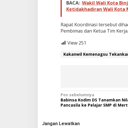
a
BACA:
Wakil Wali Kota Bin
P
Ketidakhadiran Wali Kota
e
g
a
Rapat Koordinasi tersebut diha
w
Pembimas dan Ketua Tim Kerja. (
a
i
View
251
Kakanwil Kemenagsu Tekankan 
N
Pos sebelumnya
Babinsa Kodim DS Tanamkan Nil
a
Pancasila ke Pelajar SMP di Mer
v
i
Jangan Lewatkan