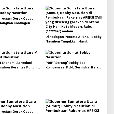
resiasi Gerak Cepat
langkan Kontingen
 Sumut Lewat Extra Flight
Di hadapan Peserta APEKSI, Bobby
Nasution Tunjukkan Hasil
Pembangunan Kota Medan di
Eranya
 Ekonomi Apresiasi
PDIP ‘Serang’ Bobby Soal
ution Berantas Pungli di
Kompensasi PLN, Gerindra: Bela
isata, Dinilai Dongkrak
Rakyat Kok Dibilang Pencitraan
itra Pariwisata Sumut
resiasi Gerak Cepat