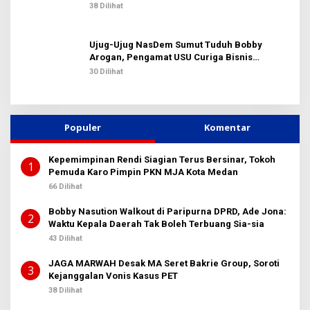
38 Dilihat
Ujug-Ujug NasDem Sumut Tuduh Bobby
Arogan, Pengamat USU Curiga Bisnis
Reklame
30 Dilihat
Populer
Komentar
Kepemimpinan Rendi Siagian Terus Bersinar, Tokoh
1
Pemuda Karo Pimpin PKN MJA Kota Medan
66 Dilihat
Bobby Nasution Walkout di Paripurna DPRD, Ade Jona:
2
Waktu Kepala Daerah Tak Boleh Terbuang Sia-sia
43 Dilihat
JAGA MARWAH Desak MA Seret Bakrie Group, Soroti
3
Kejanggalan Vonis Kasus PET
38 Dilihat