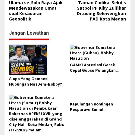
a
Ulama se-Solo Raya Ajak
Taman Cadika: Sekdis
Mendewasakan Umat
Satpol PP Kiky Zulfikar
v
soal Kesadaran
Dituding Selewengkan
i
Geopolitik
PAD Kota Medan
g
Jangan Lewatkan
a
s
i
p
GAMKI Apresiasi Gerak
o
Cepat Gubsu Pulangkan
s
Kontingen Pesparawi Sumut
Siapa Yang Gembosi
Lewat Extra Flight
Hubungan NasDem-Bobby?
Kepulangan Kontingen
Pesparawi Sumut
Terkendala, Bobby Nasution
Langsung Ambil Langkah