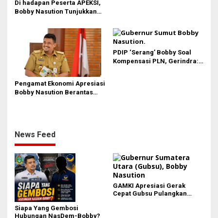
Di hadapan Peserta APEKSI,
Bobby Nasution Tunjukkan
Hasil Pembangunan Kota
Medan di Eranya
PDIP ‘Serang’ Bobby Soal
Kompensasi PLN, Gerindra:
Bela Rakyat Kok Dibilang
Pencitraan
Pengamat Ekonomi Apresiasi
Bobby Nasution Berantas
Pungli di Kawasan Wisata,
Dinilai Dongkrak PAD dan
Citra Pariwisata Sumut
News Feed
GAMKI Apresiasi Gerak
Cepat Gubsu Pulangkan
Kontingen Pesparawi Sumut
Siapa Yang Gembosi
Lewat Extra Flight
Hubungan NasDem-Bobby?