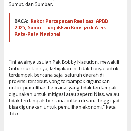
a
Sumut, dan Sumbar.
r
a
n
BACA:
Rakor Percepatan Realisasi APBD
d
a
2025, Sumut Tunjukkan Kinerja di Atas
n
Rata-Rata Nasional
R
e
l
a
k
“Ini awalnya usulan Pak Bobby Nasution, mewakili
s
Gubernur lainnya, kebijakan ini tidak hanya untuk
a
s
terdampak bencana saja, seluruh daerah di
i
provinsi tersebut, yang terdampak digunakan
P
untuk pemulihan bencana, yang tidak terdampak
i
digunakan untuk mitigasi atau seperti Nias, walau
n
tidak terdampak bencana, inflasi di sana tinggi, jadi
j
a
bisa digunakan untuk pemulihan ekonomi,” kata
m
Tito.
a
n