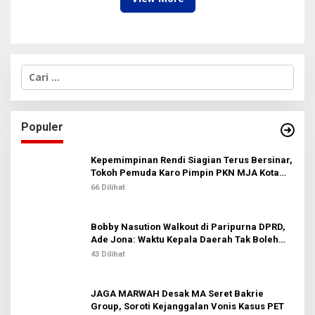
C
a
r
i
u
Populer
n
t
u
Kepemimpinan Rendi Siagian Terus Bersinar,
k
Tokoh Pemuda Karo Pimpin PKN MJA Kota
:
Medan
66 Dilihat
Bobby Nasution Walkout di Paripurna DPRD,
Ade Jona: Waktu Kepala Daerah Tak Boleh
Terbuang Sia-sia
43 Dilihat
JAGA MARWAH Desak MA Seret Bakrie
Group, Soroti Kejanggalan Vonis Kasus PET