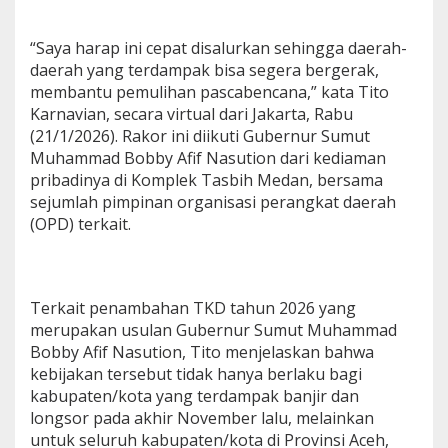
K
e
“Saya harap ini cepat disalurkan sehingga daerah-
r
daerah yang terdampak bisa segera bergerak,
i
n
membantu pemulihan pascabencana,” kata Tito
g
Karnavian, secara virtual dari Jakarta, Rabu
a
(21/1/2026). Rakor ini diikuti Gubernur Sumut
n
Muhammad Bobby Afif Nasution dari kediaman
a
pribadinya di Komplek Tasbih Medan, bersama
n
P
sejumlah pimpinan organisasi perangkat daerah
e
(OPD) terkait.
n
y
a
l
u
Terkait penambahan TKD tahun 2026 yang
r
merupakan usulan Gubernur Sumut Muhammad
a
Bobby Afif Nasution, Tito menjelaskan bahwa
n
kebijakan tersebut tidak hanya berlaku bagi
A
kabupaten/kota yang terdampak banjir dan
n
g
longsor pada akhir November lalu, melainkan
g
untuk seluruh kabupaten/kota di Provinsi Aceh,