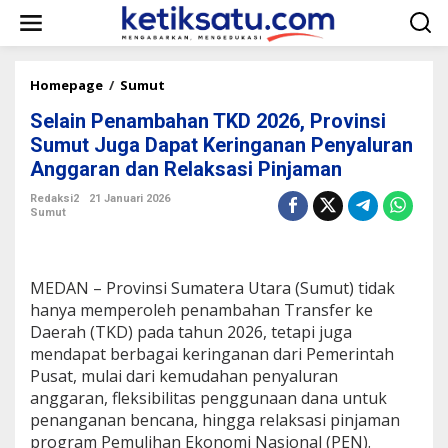
L
e
w
a
t
Homepage
/
Sumut
S
i
e
k
Selain Penambahan TKD 2026, Provinsi
l
e
a
Sumut Juga Dapat Keringanan Penyaluran
k
i
Anggaran dan Relaksasi Pinjaman
o
n
n
P
Redaksi2
21 Januari 2026
t
e
Sumut
e
n
n
a
m
b
MEDAN – Provinsi Sumatera Utara (Sumut) tidak
a
hanya memperoleh penambahan Transfer ke
h
Daerah (TKD) pada tahun 2026, tetapi juga
a
mendapat berbagai keringanan dari Pemerintah
n
T
Pusat, mulai dari kemudahan penyaluran
K
anggaran, fleksibilitas penggunaan dana untuk
D
penanganan bencana, hingga relaksasi pinjaman
2
program Pemulihan Ekonomi Nasional (PEN).
0