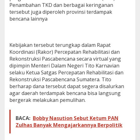
Penambahan TKD dan berbagai keringanan
2
6
tersebut juga diperoleh provinsi terdampak
,
bencana lainnya
P
r
o
v
i
Kebijakan tersebut terungkap dalam Rapat
n
Koordinasi (Rakor) Percepatan Rehabilitasi dan
s
Rekonstruksi Pascabencana secara virtual yang
i
dipimpin Menteri Dalam Negeri Tito Karnavian
S
selaku Ketua Satgas Percepatan Rehabilitasi dan
u
m
Rekonstruksi Pascabencana Sumatera. Tito
u
berharap dana tersebut dapat segera disalurkan
t
agar daerah terdampak bencana bisa langsung
J
bergerak melakukan pemulihan.
u
g
a
D
BACA:
Bobby Nasution Sebut Ketum PAN
a
Zulhas Banyak Mengajarkannya Berpolitik
p
a
t