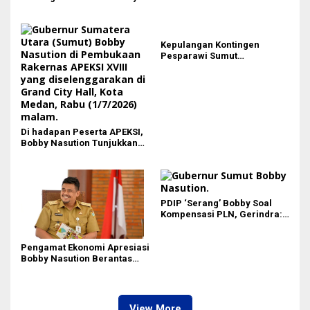
Kepulangan Kontingen
Pesparawi Sumut
Terkendala, Bobby Nasution
Langsung Ambil Langkah
Di hadapan Peserta APEKSI,
Bobby Nasution Tunjukkan
Hasil Pembangunan Kota
Medan di Eranya
PDIP ‘Serang’ Bobby Soal
Kompensasi PLN, Gerindra:
Bela Rakyat Kok Dibilang
Pencitraan
Pengamat Ekonomi Apresiasi
Bobby Nasution Berantas
Pungli di Kawasan Wisata,
Dinilai Dongkrak PAD dan
Citra Pariwisata Sumut
View More