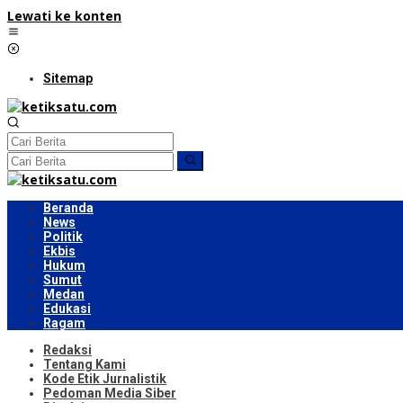
Lewati ke konten
Sitemap
Beranda
News
Politik
Ekbis
Hukum
Sumut
Medan
Edukasi
Ragam
Redaksi
Tentang Kami
Kode Etik Jurnalistik
Pedoman Media Siber