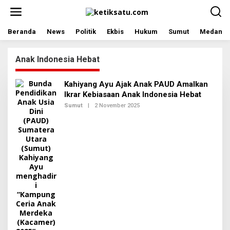
L
e
w
a
Beranda
News
Politik
Ekbis
Hukum
Sumut
Medan
t
i
Anak Indonesia Hebat
k
e
k
Kahiyang Ayu Ajak Anak PAUD Amalkan
o
Ikrar Kebiasaan Anak Indonesia Hebat
n
t
Sumut
|
2 November 2025
O
L
e
E
n
H
R
E
D
A
K
S
I
2