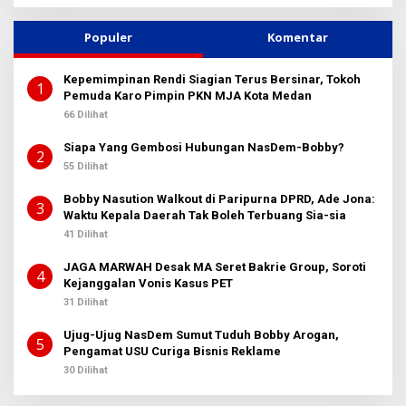
Populer
Komentar
Kepemimpinan Rendi Siagian Terus Bersinar, Tokoh
1
Pemuda Karo Pimpin PKN MJA Kota Medan
66 Dilihat
Siapa Yang Gembosi Hubungan NasDem-Bobby?
2
55 Dilihat
Bobby Nasution Walkout di Paripurna DPRD, Ade Jona:
3
Waktu Kepala Daerah Tak Boleh Terbuang Sia-sia
41 Dilihat
JAGA MARWAH Desak MA Seret Bakrie Group, Soroti
4
Kejanggalan Vonis Kasus PET
31 Dilihat
Ujug-Ujug NasDem Sumut Tuduh Bobby Arogan,
5
Pengamat USU Curiga Bisnis Reklame
30 Dilihat