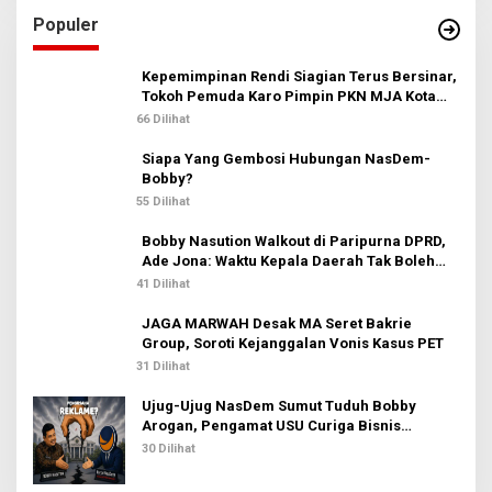
u
Populer
n
t
u
Kepemimpinan Rendi Siagian Terus Bersinar,
k
Tokoh Pemuda Karo Pimpin PKN MJA Kota
:
Medan
66 Dilihat
Siapa Yang Gembosi Hubungan NasDem-
Bobby?
55 Dilihat
Bobby Nasution Walkout di Paripurna DPRD,
Ade Jona: Waktu Kepala Daerah Tak Boleh
Terbuang Sia-sia
41 Dilihat
JAGA MARWAH Desak MA Seret Bakrie
Group, Soroti Kejanggalan Vonis Kasus PET
31 Dilihat
Ujug-Ujug NasDem Sumut Tuduh Bobby
Arogan, Pengamat USU Curiga Bisnis
Reklame
30 Dilihat