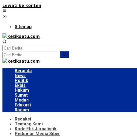
Lewati ke konten
Sitemap
Beranda
News
Politik
Ekbis
Hukum
Sumut
Medan
Edukasi
Ragam
Redaksi
Tentang Kami
Kode Etik Jurnalistik
Pedoman Media Siber