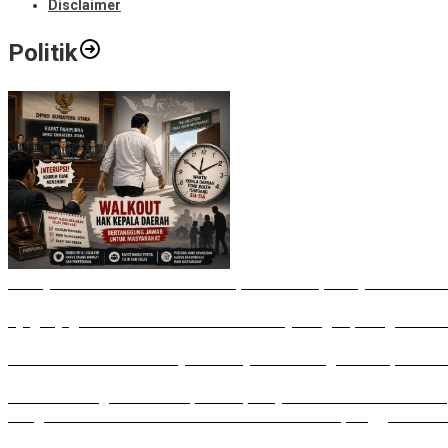
Disclaimer
Politik
Bobby Nasution Walkout di Paripurna DPRD, Ade Jona: Waktu
Ujug-Ujug NasDem Sumut Tuduh Bobby Arogan, Pengamat US
Irham Buana Sebut Ricky Anthony Mendulang Air Terpercik M
Sudah Datang Terlambat, Interupsi Syahrul soal Kuorum Par
Rongsokan Berserakan di Puluhan OPD Medan, Anggota DPRD