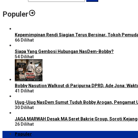
Populer
Kepemimpinan Rendi Siagian Terus Bersinar, Tokoh Pemud
66 Dilihat
Siapa Yang Gembosi Hubungan NasDem-Bobby?
54 Dilihat
Bobby Nasution Walkout di Paripurna DPRD, Ade Jona: Wakt
41 Dilihat
Ujug-Ujug NasDem Sumut Tuduh Bobby Arogan, Pengamat U
30 Dilihat
JAGA MARWAH Desak MA Seret Bakrie Group, Soroti Kejang
26 Dilihat
Populer