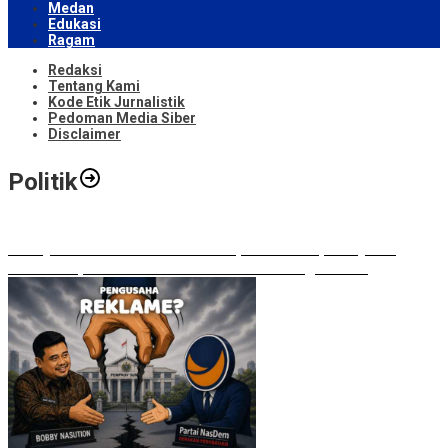
Medan
Edukasi
Ragam
Redaksi
Tentang Kami
Kode Etik Jurnalistik
Pedoman Media Siber
Disclaimer
Politik
Bobby Nasution Walkout di Paripurna DPRD, Ade Jona:
Waktu Kepala Daerah Tak Boleh Terbuang Sia-sia