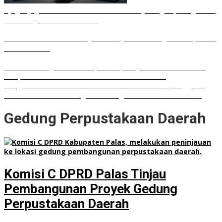
Ujug-Ujug NasDem Sumut Tuduh Bobby Arogan, Pengamat
USU Curiga Bisnis Reklame
Irham Buana Sebut Ricky Anthony Mendulang Air Terpercik
Muka Sendiri
Sudah Datang Terlambat, Interupsi Syahrul soal Kuorum
Paripurna DPRD Sumut Tak Diakui Fraksi PDIP
Rongsokan Berserakan di Puluhan OPD Medan, Anggota
DPRD Minta BPKAD Segera Lelang Aset Tidak Produktif
Gedung Perpustakaan Daerah
Komisi C DPRD Palas Tinjau
Pembangunan Proyek Gedung
Perpustakaan Daerah