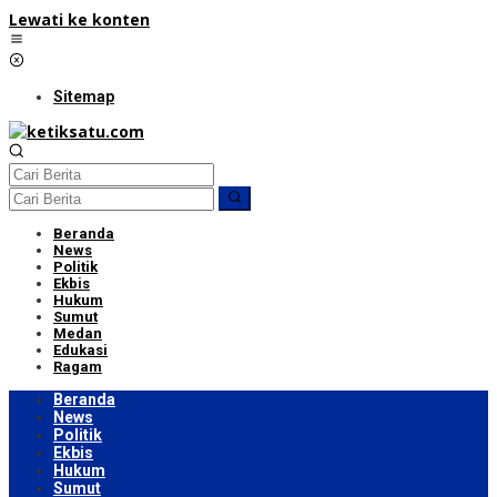
Lewati ke konten
Sitemap
Beranda
News
Politik
Ekbis
Hukum
Sumut
Medan
Edukasi
Ragam
Beranda
News
Politik
Ekbis
Hukum
Sumut