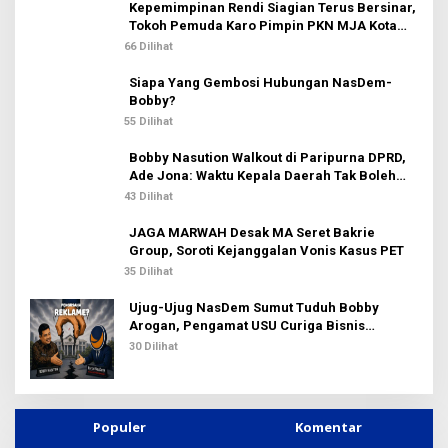
u
Kepemimpinan Rendi Siagian Terus Bersinar,
k
Tokoh Pemuda Karo Pimpin PKN MJA Kota
:
Medan
66 Dilihat
Siapa Yang Gembosi Hubungan NasDem-
Bobby?
55 Dilihat
Bobby Nasution Walkout di Paripurna DPRD,
Ade Jona: Waktu Kepala Daerah Tak Boleh
Terbuang Sia-sia
43 Dilihat
JAGA MARWAH Desak MA Seret Bakrie
Group, Soroti Kejanggalan Vonis Kasus PET
35 Dilihat
Ujug-Ujug NasDem Sumut Tuduh Bobby
Arogan, Pengamat USU Curiga Bisnis
Reklame
30 Dilihat
Populer
Komentar