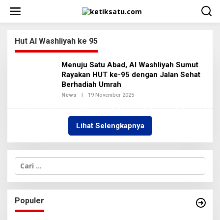
L
e
w
a
t
Hut Al Washliyah ke 95
i
k
Menuju Satu Abad, Al Washliyah Sumut
e
k
Rayakan HUT ke-95 dengan Jalan Sehat
o
Berhadiah Umrah
n
News
|
19 November 2025
O
t
L
e
E
H
n
R
Lihat Selengkapnya
E
D
A
K
S
C
I
a
2
r
i
u
Populer
n
t