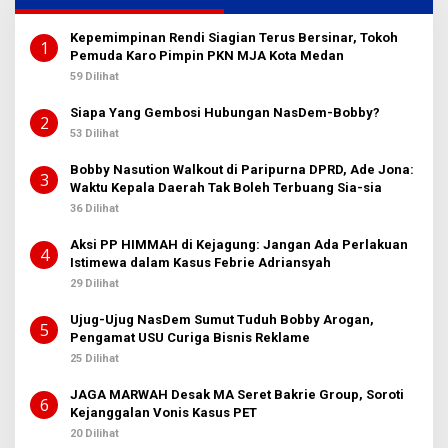
Kepemimpinan Rendi Siagian Terus Bersinar, Tokoh
1
Pemuda Karo Pimpin PKN MJA Kota Medan
59 Dilihat
Siapa Yang Gembosi Hubungan NasDem-Bobby?
2
53 Dilihat
Bobby Nasution Walkout di Paripurna DPRD, Ade Jona:
3
Waktu Kepala Daerah Tak Boleh Terbuang Sia-sia
36 Dilihat
Aksi PP HIMMAH di Kejagung: Jangan Ada Perlakuan
4
Istimewa dalam Kasus Febrie Adriansyah
29 Dilihat
Ujug-Ujug NasDem Sumut Tuduh Bobby Arogan,
5
Pengamat USU Curiga Bisnis Reklame
25 Dilihat
JAGA MARWAH Desak MA Seret Bakrie Group, Soroti
6
Kejanggalan Vonis Kasus PET
20 Dilihat