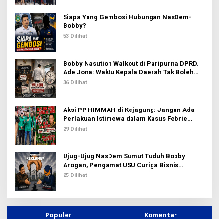
Siapa Yang Gembosi Hubungan NasDem-
Bobby?
53 Dilihat
Bobby Nasution Walkout di Paripurna DPRD,
Ade Jona: Waktu Kepala Daerah Tak Boleh
Terbuang Sia-sia
36 Dilihat
Aksi PP HIMMAH di Kejagung: Jangan Ada
Perlakuan Istimewa dalam Kasus Febrie
Adriansyah
29 Dilihat
Ujug-Ujug NasDem Sumut Tuduh Bobby
Arogan, Pengamat USU Curiga Bisnis
Reklame
25 Dilihat
Populer
Komentar