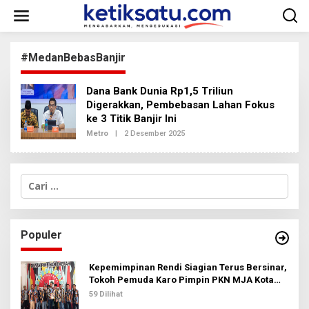
L
e
w
a
t
#MedanBebasBanjir
i
k
Dana Bank Dunia Rp1,5 Triliun
e
k
Digerakkan, Pembebasan Lahan Fokus
o
ke 3 Titik Banjir Ini
n
Metro
|
2 Desember 2025
O
t
L
e
E
H
n
R
C
E
a
D
A
r
K
i
S
u
I
Populer
n
2
t
u
Kepemimpinan Rendi Siagian Terus Bersinar,
k
Tokoh Pemuda Karo Pimpin PKN MJA Kota
:
Medan
59 Dilihat