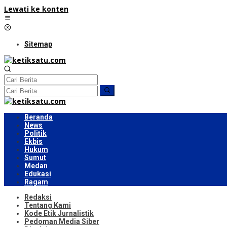
Lewati ke konten
Sitemap
Beranda
News
Politik
Ekbis
Hukum
Sumut
Medan
Edukasi
Ragam
Redaksi
Tentang Kami
Kode Etik Jurnalistik
Pedoman Media Siber