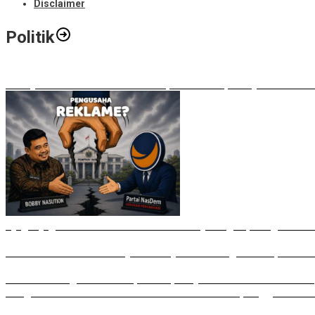
Disclaimer
Politik
Bobby Nasution Walkout di Paripurna DPRD, Ade Jona: Waktu
Ujug-Ujug NasDem Sumut Tuduh Bobby Arogan, Pengamat US
Irham Buana Sebut Ricky Anthony Mendulang Air Terpercik M
Sudah Datang Terlambat, Interupsi Syahrul soal Kuorum Par
Rongsokan Berserakan di Puluhan OPD Medan, Anggota DPRD