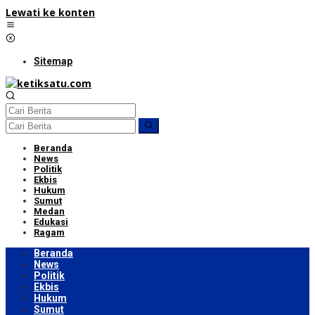
Lewati ke konten
Sitemap
Beranda
News
Politik
Ekbis
Hukum
Sumut
Medan
Edukasi
Ragam
Beranda
News
Politik
Ekbis
Hukum
Sumut