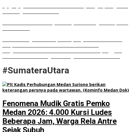
Ujug-Ujug NasDem Sumut Tuduh Bobby Arogan, Pengamat
USU Curiga Bisnis Reklame
Irham Buana Sebut Ricky Anthony Mendulang Air Terpercik
Muka Sendiri
Sudah Datang Terlambat, Interupsi Syahrul soal Kuorum
Paripurna DPRD Sumut Tak Diakui Fraksi PDIP
Rongsokan Berserakan di Puluhan OPD Medan, Anggota
DPRD Minta BPKAD Segera Lelang Aset Tidak Produktif
#SumateraUtara
Fenomena Mudik Gratis Pemko
Medan 2026: 4.000 Kursi Ludes
Beberapa Jam, Warga Rela Antre
Sejak Subuh