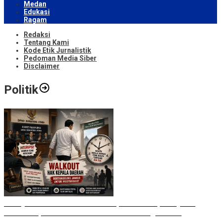
Medan
Edukasi
Ragam
Redaksi
Tentang Kami
Kode Etik Jurnalistik
Pedoman Media Siber
Disclaimer
Politik
Bobby Nasution Walkout di Paripurna DPRD, Ade Jona:
Waktu Kepala Daerah Tak Boleh Terbuang Sia-sia