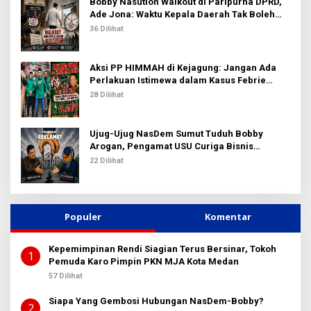
Bobby Nasution Walkout di Paripurna DPRD,
Ade Jona: Waktu Kepala Daerah Tak Boleh
Terbuang Sia-sia
36 Dilihat
Aksi PP HIMMAH di Kejagung: Jangan Ada
Perlakuan Istimewa dalam Kasus Febrie
Adriansyah
28 Dilihat
Ujug-Ujug NasDem Sumut Tuduh Bobby
Arogan, Pengamat USU Curiga Bisnis
Reklame
22 Dilihat
Populer
Komentar
Kepemimpinan Rendi Siagian Terus Bersinar, Tokoh
1
Pemuda Karo Pimpin PKN MJA Kota Medan
57 Dilihat
Siapa Yang Gembosi Hubungan NasDem-Bobby?
2