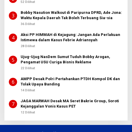
52 Dilihat
Bobby Nasution Walkout di Paripurna DPRD, Ade Jona:
3
Waktu Kepala Daerah Tak Boleh Terbuang Sia-sia
36 Dilihat
Aksi PP HIMMAH di Kejagung: Jangan Ada Perlakuan
4
Istimewa dalam Kasus Febrie Adriansyah
28 Dilihat
Ujug-Ujug NasDem Sumut Tuduh Bobby Arogan,
5
Pengamat USU Curiga Bisnis Reklame
22 Dilihat
AMPP Desak Polri Pertahankan PTDH Kompol DK dan
6
Tolak Upaya Banding
14 Dilihat
JAGA MARWAH Desak MA Seret Bakrie Group, Soroti
7
Kejanggalan Vonis Kasus PET
12 Dilihat