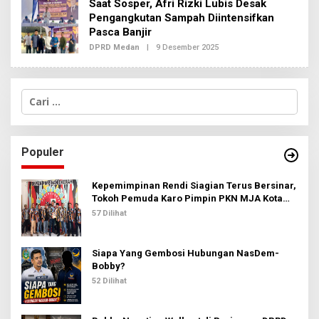
Saat Sosper, Afri Rizki Lubis Desak
R
E
Pengangkutan Sampah Diintensifkan
D
Pasca Banjir
A
K
DPRD Medan
|
9 Desember 2025
O
S
L
I
E
2
H
R
C
E
a
D
A
r
K
i
S
u
I
Populer
n
2
t
u
Kepemimpinan Rendi Siagian Terus Bersinar,
k
Tokoh Pemuda Karo Pimpin PKN MJA Kota
:
Medan
57 Dilihat
Siapa Yang Gembosi Hubungan NasDem-
Bobby?
52 Dilihat