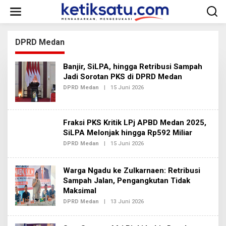
L
e
w
a
t
DPRD Medan
i
k
Banjir, SiLPA, hingga Retribusi Sampah
e
k
Jadi Sorotan PKS di DPRD Medan
o
DPRD Medan
|
15 Juni 2026
O
n
L
E
t
H
e
R
n
Fraksi PKS Kritik LPj APBD Medan 2025,
E
D
SiLPA Melonjak hingga Rp592 Miliar
A
DPRD Medan
|
15 Juni 2026
O
K
L
S
E
I
H
2
Warga Ngadu ke Zulkarnaen: Retribusi
R
E
Sampah Jalan, Pengangkutan Tidak
D
Maksimal
A
K
DPRD Medan
|
13 Juni 2026
O
S
L
I
E
2
H