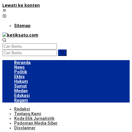
Lewati ke konten
Sitemap
Beranda
News
Politik
Ekbis
Hukum
Sumut
Medan
Edukasi
Ragam
Redaksi
Tentang Kami
Kode Etik Jurnalistik
Pedoman Media Siber
Disclaimer