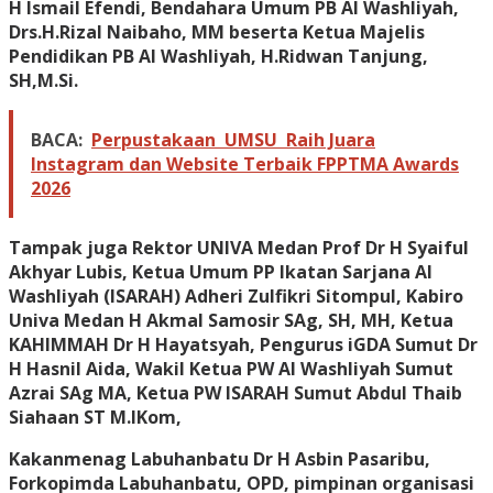
H Ismail Efendi, Bendahara Umum PB Al Washliyah,
Drs.H.Rizal Naibaho, MM beserta Ketua Majelis
Pendidikan PB Al Washliyah, H.Ridwan Tanjung,
SH,M.Si.
BACA:
Perpustakaan UMSU Raih Juara
Instagram dan Website Terbaik FPPTMA Awards
2026
Tampak juga Rektor UNIVA Medan Prof Dr H Syaiful
Akhyar Lubis, Ketua Umum PP Ikatan Sarjana Al
Washliyah (ISARAH) Adheri Zulfikri Sitompul, Kabiro
Univa Medan H Akmal Samosir SAg, SH, MH, Ketua
KAHIMMAH Dr H Hayatsyah, Pengurus iGDA Sumut Dr
H Hasnil Aida, Wakil Ketua PW Al Washliyah Sumut
Azrai SAg MA, Ketua PW ISARAH Sumut Abdul Thaib
Siahaan ST M.IKom,
Kakanmenag Labuhanbatu Dr H Asbin Pasaribu,
Forkopimda Labuhanbatu, OPD, pimpinan organisasi