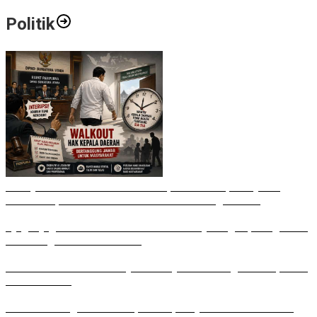
Politik
Bobby Nasution Walkout di Paripurna DPRD, Ade Jona:
Waktu Kepala Daerah Tak Boleh Terbuang Sia-sia
Ujug-Ujug NasDem Sumut Tuduh Bobby Arogan, Pengamat
USU Curiga Bisnis Reklame
Irham Buana Sebut Ricky Anthony Mendulang Air Terpercik
Muka Sendiri
Sudah Datang Terlambat, Interupsi Syahrul soal Kuorum