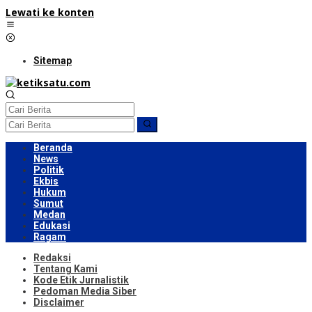
Lewati ke konten
Sitemap
Beranda
News
Politik
Ekbis
Hukum
Sumut
Medan
Edukasi
Ragam
Redaksi
Tentang Kami
Kode Etik Jurnalistik
Pedoman Media Siber
Disclaimer